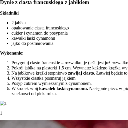
Dynie z ciasta francuskiego z jabłkiem
Składniki
2 jabłka
opakowanie ciasta francuskiego
cukier i cynamon do posypania
kawałki laski cynamonu
jajko do posmarowania
Wykonanie:
Przygotuj ciasto francuskie – rozwałkuj je (jeśli jest już rozwa
Pokrój jabłka na plasterki 1,5 cm. Wewnątrz każdego krążka wyt
Na jabłkowe krążki stopniowo
zawijaj ciasto.
Łatwiej będzie to
Wszystkie ciastka posmaruj jajkiem.
Posyp cukrem wymieszanym z cynamonem.
W środek wbij
kawałek laski cynamonu.
Następnie piecz w pie
zależności od piekarnika.
1