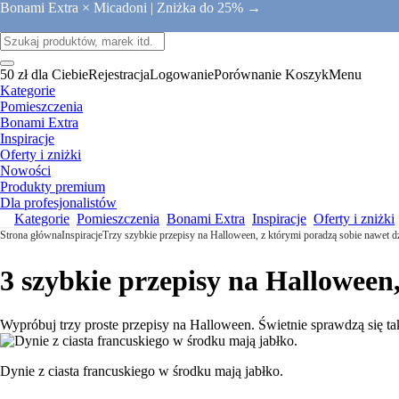
Bonami Extra × Micadoni |
Zniżka do 25% →
50 zł dla Ciebie
Rejestracja
Logowanie
Porównanie
Koszyk
Menu
Kategorie
Pomieszczenia
Bonami Extra
Inspiracje
Oferty i zniżki
Nowości
Produkty premium
Dla profesjonalistów
Kategorie
Pomieszczenia
Bonami Extra
Inspiracje
Oferty i zniżki
Strona główna
Inspiracje
Trzy szybkie przepisy na Halloween, z którymi poradzą sobie nawet dz
3 szybkie przepisy na Halloween,
Wypróbuj trzy proste przepisy na Halloween. Świetnie sprawdzą się t
Dynie z ciasta francuskiego w środku mają jabłko.