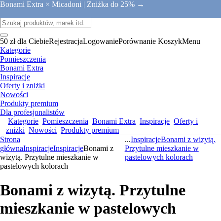
Bonami Extra × Micadoni |
Zniżka do 25% →
50 zł dla Ciebie
Rejestracja
Logowanie
Porównanie
Koszyk
Menu
Kategorie
Pomieszczenia
Bonami Extra
Inspiracje
Oferty i zniżki
Nowości
Produkty premium
Dla profesjonalistów
Kategorie
Pomieszczenia
Bonami Extra
Inspiracje
Oferty i
zniżki
Nowości
Produkty premium
Strona
...
Inspiracje
Bonami z wizytą.
główna
Inspiracje
Inspiracje
Bonami z
Przytulne mieszkanie w
wizytą. Przytulne mieszkanie w
pastelowych kolorach
pastelowych kolorach
Bonami z wizytą. Przytulne
mieszkanie w pastelowych