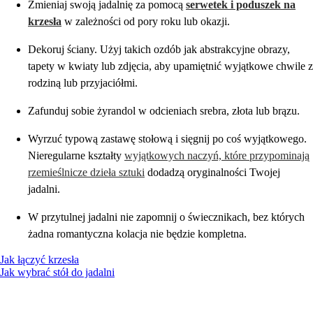
Zmieniaj swoją jadalnię za pomocą
serwetek i poduszek na
krzesła
w zależności od pory roku lub okazji.
Dekoruj ściany. Użyj takich ozdób jak abstrakcyjne obrazy,
tapety w kwiaty lub zdjęcia, aby upamiętnić wyjątkowe chwile z
rodziną lub przyjaciółmi.
Zafunduj sobie żyrandol w odcieniach srebra, złota lub brązu.
Wyrzuć typową zastawę stołową i sięgnij po coś wyjątkowego.
Nieregularne kształty
wyjątkowych naczyń, które przypominają
rzemieślnicze dzieła sztuki
dodadzą oryginalności Twojej
jadalni.
W przytulnej jadalni nie zapomnij o świecznikach, bez których
żadna romantyczna kolacja nie będzie kompletna.
Jak łączyć krzesła
Jak wybrać stół do jadalni