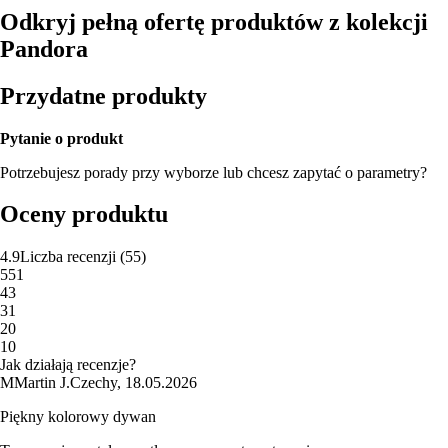
Odkryj pełną ofertę produktów z kolekcji
Pandora
Przydatne produkty
Pytanie o produkt
Potrzebujesz porady przy wyborze lub chcesz zapytać o parametry?
Oceny produktu
4.9
Liczba recenzji
(
55
)
5
51
4
3
3
1
2
0
1
0
Jak działają recenzje?
M
Martin J.
Czechy
,
18.05.2026
Piękny kolorowy dywan