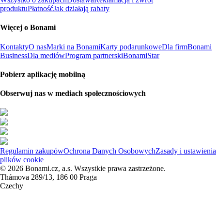
produktu
Płatność
Jak działają rabaty
Więcej o Bonami
Kontakty
O nas
Marki na Bonami
Karty podarunkowe
Dla firm
Bonami
Business
Dla mediów
Program partnerski
BonamiStar
Pobierz aplikację mobilną
Obserwuj nas w mediach społecznościowych
Regulamin zakupów
Ochrona Danych Osobowych
Zasady i ustawienia
plików cookie
© 2026 Bonami.cz, a.s. Wszystkie prawa zastrzeżone.
Thámova 289/13, 186 00 Praga
Czechy