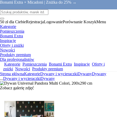
Bonami Extra × Micadoni |
Zniżka do 25% →
50 zł dla Ciebie
Rejestracja
Logowanie
Porównanie
Koszyk
Menu
Kategorie
Pomieszczenia
Bonami Extra
Inspiracje
Oferty i zniżki
Nowości
Produkty premium
Dla profesjonalistów
Kategorie
Pomieszczenia
Bonami Extra
Inspiracje
Oferty i
zniżki
Nowości
Produkty premium
Strona główna
Kategorie
Dywany i wycieraczki
Dywany
Dywany
...
Dywany i wycieraczki
Dywany
Zobacz galerię zdjęć