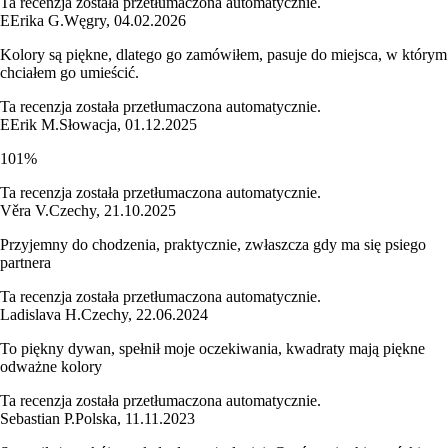
Ta recenzja została przetłumaczona automatycznie.
E
Erika G.
Węgry
,
04.02.2026
Kolory są piękne, dlatego go zamówiłem, pasuje do miejsca, w którym
chciałem go umieścić.
Ta recenzja została przetłumaczona automatycznie.
E
Erik M.
Słowacja
,
01.12.2025
101%
Ta recenzja została przetłumaczona automatycznie.
Věra V.
Czechy
,
21.10.2025
Przyjemny do chodzenia, praktycznie, zwłaszcza gdy ma się psiego
partnera
Ta recenzja została przetłumaczona automatycznie.
Ladislava H.
Czechy
,
22.06.2024
To piękny dywan, spełnił moje oczekiwania, kwadraty mają piękne
odważne kolory
Ta recenzja została przetłumaczona automatycznie.
Sebastian P.
Polska
,
11.11.2023