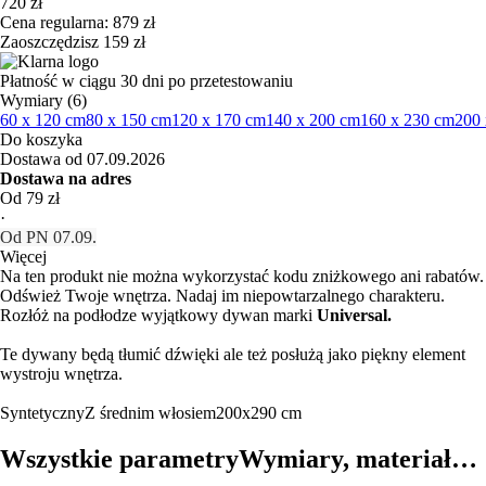
720 zł
Cena regularna: 879 zł
Zaoszczędzisz 159 zł
Płatność w ciągu 30 dni po przetestowaniu
Wymiary (6)
60 x 120 cm
80 x 150 cm
120 x 170 cm
140 x 200 cm
160 x 230 cm
200 
Do koszyka
Dostawa od 07.09.2026
Dostawa na adres
Od 79 zł
·
Od PN 07.09.
Więcej
Na ten produkt nie można wykorzystać kodu zniżkowego ani rabatów.
Odśwież Twoje wnętrza. Nadaj im niepowtarzalnego charakteru.
Rozłóż na podłodze wyjątkowy dywan marki
Universal.
Te dywany będą tłumić dźwięki ale też posłużą jako piękny element
wystroju wnętrza.
Syntetyczny
Z średnim włosiem
200x290 cm
Wszystkie parametry
Wymiary, materiał…