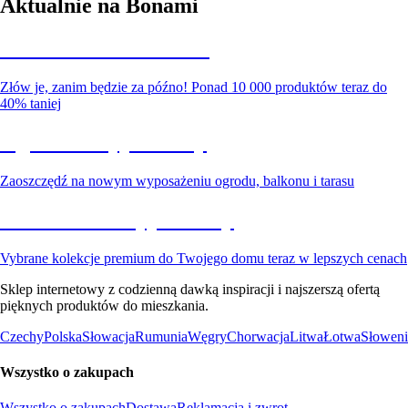
Aktualnie na Bonami
Summer Sale do -40%
Złów je, zanim będzie za późno! Ponad 10 000 produktów teraz do
40% taniej
Ogród na wyprzedaży
Zaoszczędź na nowym wyposażeniu ogrodu, balkonu i tarasu
Premium na wyprzedaży
Vybrane kolekcje premium do Twojego domu teraz w lepszych cenach
Sklep internetowy z codzienną dawką inspiracji i najszerszą ofertą
pięknych produktów do mieszkania.
Czechy
Polska
Słowacja
Rumunia
Węgry
Chorwacja
Litwa
Łotwa
Słoweni
Wszystko o zakupach
Wszystko o zakupach
Dostawa
Reklamacja i zwrot