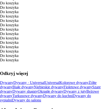
Do koszyka
Do koszyka
Do koszyka
Do koszyka
Do koszyka
Do koszyka
Do koszyka
Do koszyka
Do koszyka
Do koszyka
Do koszyka
Do koszyka
Do koszyka
Do koszyka
Odkryj więcej
Dywany
Dywany · Universal
Universal
Kolorowe dywany
Żółte
dywany
Białe dywany
Niebieskie dywany
Fioletowe dywany
Szare
dywany
Dywany shaggy
Okrągłe dywany
Dywany z juty
Beżowe
dywany
Turkusowe dywany
Dywany do kuchni
Dywany do
sypialni
Dywany do salonu