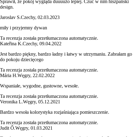
Sprawił, że pokój wygląda duuuużo lepiej. Czuć w nim hiszpański
design.
Jaroslav S.
Czechy
,
02.03.2023
miły i przyjemny dywan
Ta recenzja została przetłumaczona automatycznie.
Kateřina K.
Czechy
,
09.04.2022
Jest bardzo piękny, bardzo ładny i łatwy w utrzymaniu. Zabrałam go
do pokoju dziecięcego
Ta recenzja została przetłumaczona automatycznie.
Mária H.
Węgry
,
22.02.2022
Wspaniałe, wygodne, gustowne, wesołe.
Ta recenzja została przetłumaczona automatycznie.
Veronika L.
Węgry
,
05.12.2021
Bardzo wesoła kolorystyka rozjaśniająca pomieszczenie.
Ta recenzja została przetłumaczona automatycznie.
Judit Ő.
Węgry
,
01.03.2021