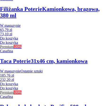
Filiżanka Poterie
Kamionkowa, brązowa,
380 ml
W magazynie
65,79 zł
73,10 zł
Do koszyka
Do koszyka
Premium
-20%
Casafina
Taca Poterie
31x46 cm, kamionkowa
W magazynie
Ostatnie sztuki
185,76 zł
232,20 zł
Do koszyka
Do koszyka
Premium
-20%
Casafina