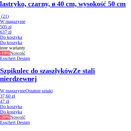
lastryko, czarny, ø 40 cm, wysokość 50 cm
(
21
)
W magazynie
505 zł
637 zł
Do koszyka
Do koszyka
inne warianty
-19%
Nowość
Esschert Design
Szpikulec do szaszłyków
Ze stali
nierdzewnej
W magazynie
Ostatnie sztuki
37,60 zł
47 zł
Do koszyka
Do koszyka
-20%
Nowość
Esschert Design