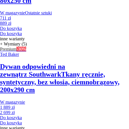
80x250 cm
W magazynie
Ostatnie sztuki
711 zł
889 zł
Do koszyka
Do koszyka
inne warianty
+ Wymiary (5)
Premium
-30%
Ted Baker
Dywan odpowiedni na
zewnątrz Southwark
Tkany ręcznie,
syntetyczny, bez włosia, ciemnobrązowy,
200x290 cm
W magazynie
1 889 zł
2 699 zł
Do koszyka
Do koszyka
inne warianty