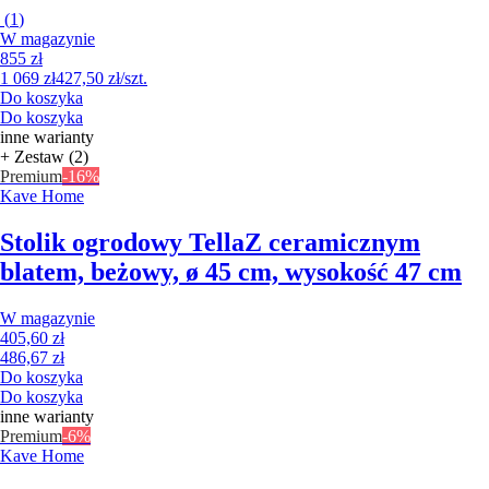
(
1
)
W magazynie
855 zł
1 069 zł
427,50 zł/szt.
Do koszyka
Do koszyka
inne warianty
+ Zestaw (2)
Premium
-16%
Kave Home
Stolik ogrodowy Tella
Z ceramicznym
blatem, beżowy, ø 45 cm, wysokość 47 cm
W magazynie
405,60 zł
486,67 zł
Do koszyka
Do koszyka
inne warianty
Premium
-6%
Kave Home