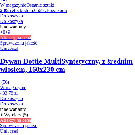
W magazynie
Ostatnie sztuki
2 055 zł
z kodem
2 569 zł bez kodu
Do koszyka
Do koszyka
inne warianty
+8
+9
Atrakcyjna cena
Sprawdzona jakość
Universal
Dywan Dottie Multi
Syntetyczny, z średnim
włosiem, 160x230 cm
(
56
)
W magazynie
433,78 zł
Do koszyka
Do koszyka
inne warianty
+ Wymiary (5)
Atrakcyjna cena
Sprawdzona jakość
Universal