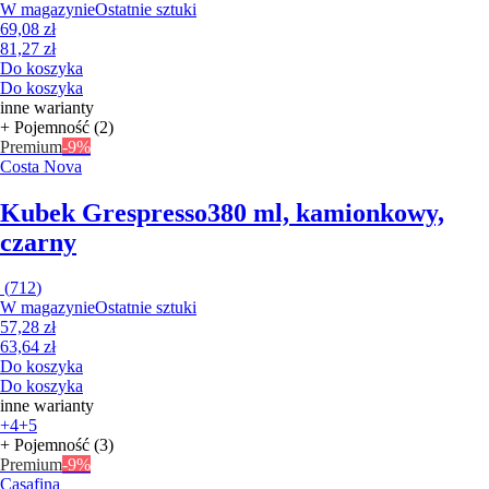
W magazynie
Ostatnie sztuki
69,08 zł
81,27 zł
Do koszyka
Do koszyka
inne warianty
+ Pojemność (2)
Premium
-9%
Costa Nova
Kubek Grespresso
380 ml, kamionkowy,
czarny
(
712
)
W magazynie
Ostatnie sztuki
57,28 zł
63,64 zł
Do koszyka
Do koszyka
inne warianty
+4
+5
+ Pojemność (3)
Premium
-9%
Casafina