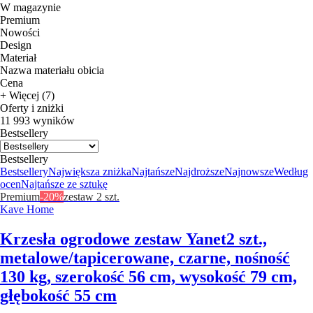
W magazynie
Premium
Nowości
Design
Materiał
Nazwa materiału obicia
Cena
+ Więcej (7)
Oferty i zniżki
11 993 wyników
Bestsellery
Bestsellery
Bestsellery
Największa zniżka
Najtańsze
Najdroższe
Najnowsze
Według
ocen
Najtańsze ze sztukę
Premium
-20%
zestaw 2 szt.
Kave Home
Krzesła ogrodowe zestaw Yanet
2 szt.,
metalowe/tapicerowane, czarne, nośność
130 kg, szerokość 56 cm, wysokość 79 cm,
głębokość 55 cm