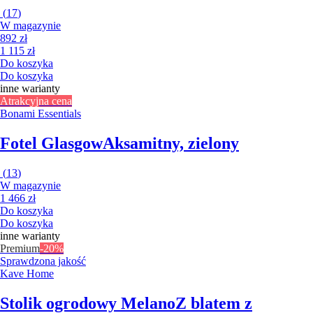
(
17
)
W magazynie
892 zł
1 115 zł
Do koszyka
Do koszyka
inne warianty
Atrakcyjna cena
Bonami Essentials
Fotel Glasgow
Aksamitny, zielony
(
13
)
W magazynie
1 466 zł
Do koszyka
Do koszyka
inne warianty
Premium
-20%
Sprawdzona jakość
Kave Home
Stolik ogrodowy Melano
Z blatem z