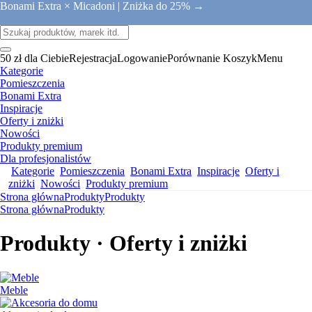
Bonami Extra × Micadoni |
Zniżka do 25% →
50 zł dla Ciebie
Rejestracja
Logowanie
Porównanie
Koszyk
Menu
Kategorie
Pomieszczenia
Bonami Extra
Inspiracje
Oferty i zniżki
Nowości
Produkty premium
Dla profesjonalistów
Kategorie
Pomieszczenia
Bonami Extra
Inspiracje
Oferty i
zniżki
Nowości
Produkty premium
Strona główna
Produkty
Produkty
Strona główna
Produkty
Produkty · Oferty i zniżki
Meble