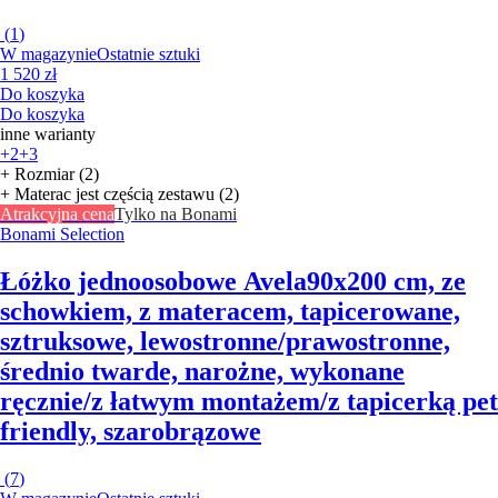
(
1
)
W magazynie
Ostatnie sztuki
1 520 zł
Do koszyka
Do koszyka
inne warianty
+2
+3
+ Rozmiar (2)
+ Materac jest częścią zestawu (2)
Atrakcyjna cena
Tylko na Bonami
Bonami Selection
Łóżko jednoosobowe Avela
90x200 cm, ze
schowkiem, z materacem, tapicerowane,
sztruksowe, lewostronne/prawostronne,
średnio twarde, narożne, wykonane
ręcznie/z łatwym montażem/z tapicerką pet
friendly, szarobrązowe
(
7
)