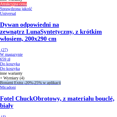
Atrakcyjna cena
Sprawdzona jakość
Universal
Dywan odpowiedni na
zewnątrz Luna
Syntetyczny, z krótkim
włosiem, 200x290 cm
(
27
)
W magazynie
659 zł
Do koszyka
Do koszyka
inne warianty
+ Wymiary (4)
Bonami Extra -20%
-25% w aplikacji
Micadoni
Fotel Chuck
Obrotowy, z materiału bouclé,
biały
(
4
)