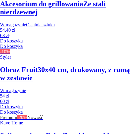
Akcesorium do grillowania
Ze stali
nierdzewnej
W magazynie
Ostatnia sztuka
54,40 zł
68 zł
Do koszyka
Do koszyka
-10%
Styler
Obraz Fruit
30x40 cm, drukowany, z ramą
w zestawie
W magazynie
54 zł
60 zł
Do koszyka
Do koszyka
Premium
-20%
Nowość
Kave Home