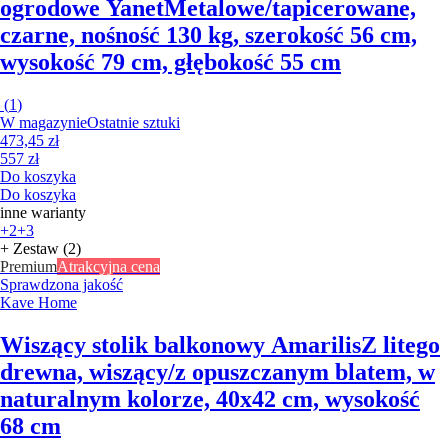
ogrodowe Yanet
Metalowe/tapicerowane,
czarne, nośność 130 kg, szerokość 56 cm,
wysokość 79 cm, głębokość 55 cm
(
1
)
W magazynie
Ostatnie sztuki
473,45 zł
557 zł
Do koszyka
Do koszyka
inne warianty
+2
+3
+ Zestaw (2)
Premium
Atrakcyjna cena
Sprawdzona jakość
Kave Home
Wiszący stolik balkonowy Amarilis
Z litego
drewna, wiszący/z opuszczanym blatem, w
naturalnym kolorze, 40x42 cm, wysokość
68 cm