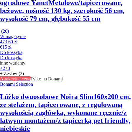
ogrodowe Yanet
Metalowe/tapicerowane,
beżowe, nośność 130 kg, szerokość 56 cm,
wysokość 79 cm, głębokość 55 cm
(
20
)
W magazynie
473,60 zł
615 zł
Do koszyka
Do koszyka
inne warianty
+2
+3
+ Zestaw (2)
Atrakcyjna cena
Tylko na Bonami
Bonami Selection
Łóżko dwuosobowe Noira Slim
160x200 cm,
ze stelażem, tapicerowane, z regulowaną
wysokością zagłówka, wykonane ręcznie/z
łatwym montażem/z tapicerką pet friendly,
niebieskie