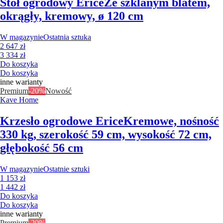
Stół ogrodowy Erice
Ze szklanym blatem,
okrągły, kremowy, ø 120 cm
W magazynie
Ostatnia sztuka
2 647 zł
3 334 zł
Do koszyka
Do koszyka
inne warianty
Premium
-20%
Nowość
Kave Home
Krzesło ogrodowe Erice
Kremowe, nośność
330 kg, szerokość 59 cm, wysokość 72 cm,
głębokość 56 cm
W magazynie
Ostatnie sztuki
1 153 zł
1 442 zł
Do koszyka
Do koszyka
inne warianty
Premium
-20%