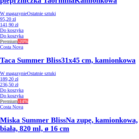
pieprzniczka Taormina
Kamionkowa
W magazynie
Ostatnie sztuki
95,20 zł
141,90 zł
Do koszyka
Do koszyka
Premium
-20%
Costa Nova
Taca Summer Bliss
31x45 cm, kamionkowa
W magazynie
Ostatnie sztuki
189,20 zł
236,50 zł
Do koszyka
Do koszyka
Premium
-14%
Costa Nova
Miska Summer Bliss
Na zupę, kamionkowa,
biała, 820 ml, ø 16 cm