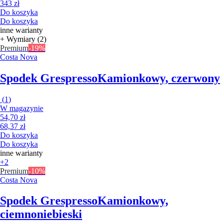
343 zł
Do koszyka
Do koszyka
inne warianty
+ Wymiary (2)
Premium
-19%
Costa Nova
Spodek Grespresso
Kamionkowy, czerwony
(
1
)
W magazynie
54,70 zł
68,37 zł
Do koszyka
Do koszyka
inne warianty
+2
Premium
-10%
Costa Nova
Spodek Grespresso
Kamionkowy,
ciemnoniebieski