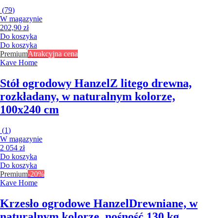
(
79
)
W magazynie
202,90 zł
Do koszyka
Do koszyka
Premium
Atrakcyjna cena
Kave Home
Stół ogrodowy Hanzel
Z litego drewna,
rozkładany, w naturalnym kolorze,
100x240 cm
(
1
)
W magazynie
2 054 zł
Do koszyka
Do koszyka
Premium
-20%
Kave Home
Krzesło ogrodowe Hanzel
Drewniane, w
naturalnym kolorze, nośność 130 kg,