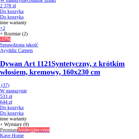
W magazynie
Ostatnie sztuki
2 378 zł
Do koszyka
Do koszyka
inne warianty
+2
+ Rozmiar (2)
-17%
Sprawdzona jakość
Ayyildiz Carpets
Dywan Art 1121
Syntetyczny, z krótkim
włosiem, kremowy, 160x230 cm
(
37
)
W magazynie
533 zł
644 zł
Do koszyka
Do koszyka
inne warianty
+ Wymiary (9)
Premium
Atrakcyjna cena
Kave Home