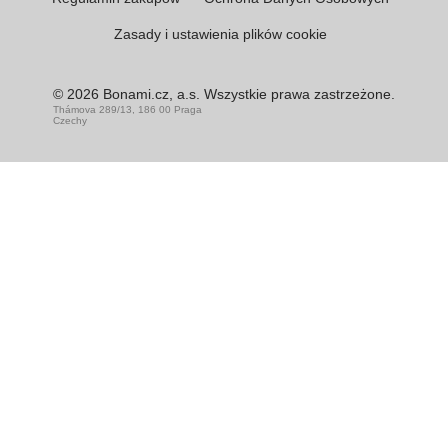
Zasady i ustawienia plików cookie
© 2026 Bonami.cz, a.s. Wszystkie prawa zastrzeżone.
Thámova 289/13, 186 00 Praga
Czechy