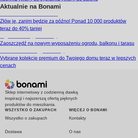
Aktualnie na Bonami
Summer Sale do -40%
Złów je, zanim będzie za późno! Ponad 10 000 produktów
teraz do 40% taniej
Ogród na wyprzedaży
Zaoszczędź na nowym wyposażeniu ogrodu, balkonu i tarasu
Premium na wyprzedaży
Vybrane kolekcje premium do Twojego domu teraz w lepszych
cenach
Sklep internetowy z codzienną dawką
inspiracji i najszerszą ofertą pięknych
produktów do mieszkania.
WSZYSTKO O ZAKUPACH
WIĘCEJ O BONAMI
Wszystko o zakupach
Kontakty
Dostawa
O nas