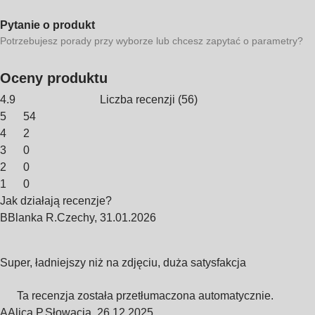
Pytanie o produkt
Potrzebujesz porady przy wyborze lub chcesz zapytać o parametry?
Oceny produktu
4.9
Liczba recenzji
(
56
)
5
54
4
2
3
0
2
0
1
0
Jak działają recenzje?
B
Blanka R.
Czechy
,
31.01.2026
Super, ładniejszy niż na zdjęciu, duża satysfakcja
Ta recenzja została przetłumaczona automatycznie.
A
Alica P.
Słowacja
,
26.12.2025