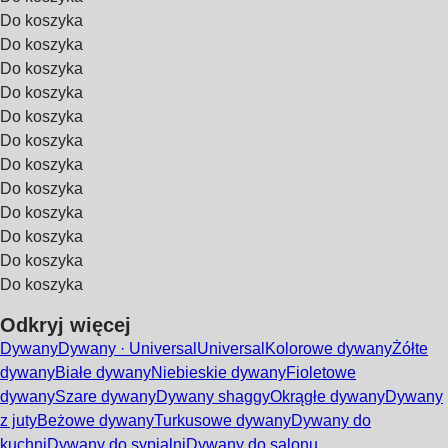
Do koszyka
Do koszyka
Do koszyka
Do koszyka
Do koszyka
Do koszyka
Do koszyka
Do koszyka
Do koszyka
Do koszyka
Do koszyka
Do koszyka
Odkryj więcej
Dywany
Dywany · Universal
Universal
Kolorowe dywany
Żółte
dywany
Białe dywany
Niebieskie dywany
Fioletowe
dywany
Szare dywany
Dywany shaggy
Okrągłe dywany
Dywany
z juty
Beżowe dywany
Turkusowe dywany
Dywany do
kuchni
Dywany do sypialni
Dywany do salonu