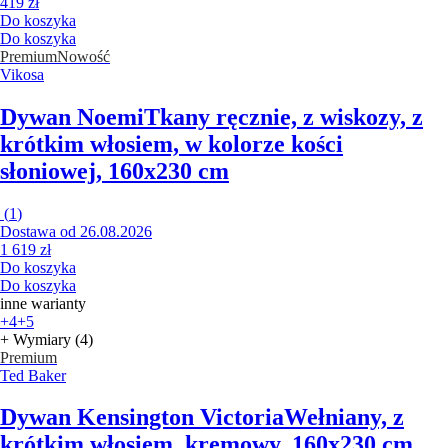
419 zł
Do koszyka
Do koszyka
Premium
Nowość
Vikosa
Dywan Noemi
Tkany ręcznie, z wiskozy, z
krótkim włosiem, w kolorze kości
słoniowej, 160x230 cm
(
1
)
Dostawa od 26.08.2026
1 619 zł
Do koszyka
Do koszyka
inne warianty
+4
+5
+ Wymiary (4)
Premium
Ted Baker
Dywan Kensington Victoria
Wełniany, z
krótkim włosiem, kremowy, 160x230 cm