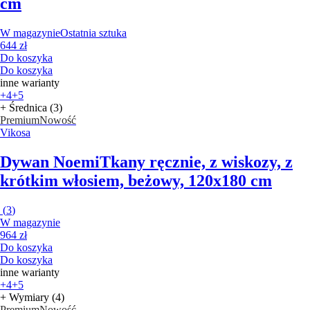
cm
W magazynie
Ostatnia sztuka
644 zł
Do koszyka
Do koszyka
inne warianty
+4
+5
+ Średnica (3)
Premium
Nowość
Vikosa
Dywan Noemi
Tkany ręcznie, z wiskozy, z
krótkim włosiem, beżowy, 120x180 cm
(
3
)
W magazynie
964 zł
Do koszyka
Do koszyka
inne warianty
+4
+5
+ Wymiary (4)
Premium
Nowość