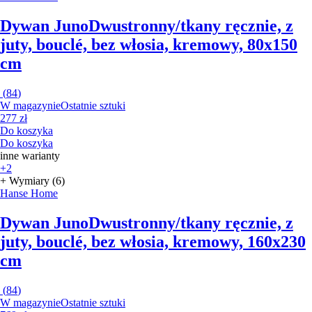
Dywan Juno
Dwustronny/tkany ręcznie, z
juty, bouclé, bez włosia, kremowy, 80x150
cm
(
84
)
W magazynie
Ostatnie sztuki
277 zł
Do koszyka
Do koszyka
inne warianty
+2
+ Wymiary (6)
Hanse Home
Dywan Juno
Dwustronny/tkany ręcznie, z
juty, bouclé, bez włosia, kremowy, 160x230
cm
(
84
)
W magazynie
Ostatnie sztuki