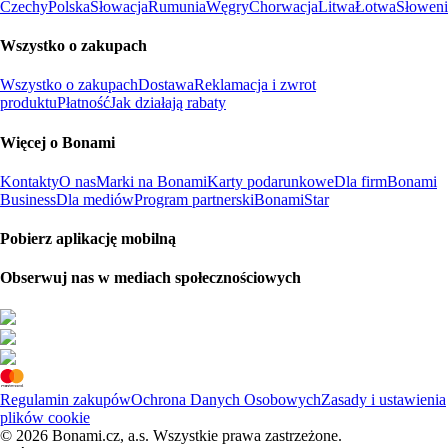
Czechy
Polska
Słowacja
Rumunia
Węgry
Chorwacja
Litwa
Łotwa
Słoweni
Wszystko o zakupach
Wszystko o zakupach
Dostawa
Reklamacja i zwrot
produktu
Płatność
Jak działają rabaty
Więcej o Bonami
Kontakty
O nas
Marki na Bonami
Karty podarunkowe
Dla firm
Bonami
Business
Dla mediów
Program partnerski
BonamiStar
Pobierz aplikację mobilną
Obserwuj nas w mediach społecznościowych
Regulamin zakupów
Ochrona Danych Osobowych
Zasady i ustawienia
plików cookie
© 2026 Bonami.cz, a.s. Wszystkie prawa zastrzeżone.