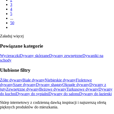
3
4
5
...
50
Załaduj więcej
Powiązane kategorie
Wycieraczki
Dywany skórzane
Dywany zewnętrzne
Dywaniki na
schody
Ulubione filtry
Żółte dywany
Białe dywany
Niebieskie dywany
Fioletowe
dywany
Szare dywany
Dywany shaggy
Okrągłe dywany
Dywany z
juty
Zewnętrzne dywany
Beżowe dywany
Turkusowe dywany
Dywany
do kuchni
Dywany do sypialni
Dywany do salonu
Dywany do łazienki
Sklep internetowy z codzienną dawką inspiracji i najszerszą ofertą
pięknych produktów do mieszkania.