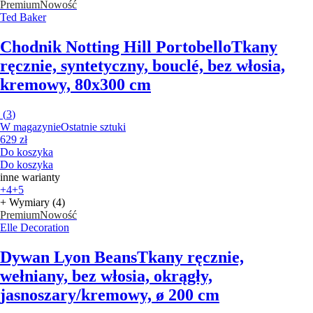
Premium
Nowość
Ted Baker
Chodnik Notting Hill Portobello
Tkany
ręcznie, syntetyczny, bouclé, bez włosia,
kremowy, 80x300 cm
(
3
)
W magazynie
Ostatnie sztuki
629 zł
Do koszyka
Do koszyka
inne warianty
+4
+5
+ Wymiary (4)
Premium
Nowość
Elle Decoration
Dywan Lyon Beans
Tkany ręcznie,
wełniany, bez włosia, okrągły,
jasnoszary/kremowy, ø 200 cm