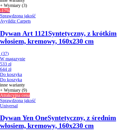
inne warianty
+ Wymiary (3)
-17%
Sprawdzona jakość
Ayyildiz Carpets
Dywan Art 1121
Syntetyczny, z krótkim
włosiem, kremowy, 160x230 cm
(
37
)
W magazynie
533 zł
644 zł
Do koszyka
Do koszyka
inne warianty
+ Wymiary (9)
Atrakcyjna cena
Sprawdzona jakość
Universal
Dywan Yen One
Syntetyczny, z średnim
włosiem, kremowy, 160x230 cm