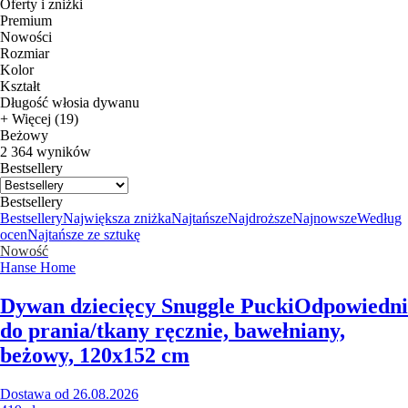
Oferty i zniżki
Premium
Nowości
Rozmiar
Kolor
Kształt
Długość włosia dywanu
+ Więcej (19)
Beżowy
2 364 wyników
Bestsellery
Bestsellery
Bestsellery
Największa zniżka
Najtańsze
Najdroższe
Najnowsze
Według
ocen
Najtańsze ze sztukę
Nowość
Hanse Home
Dywan dziecięcy Snuggle Pucki
Odpowiedni
do prania/tkany ręcznie, bawełniany,
beżowy, 120x152 cm
Dostawa od 26.08.2026