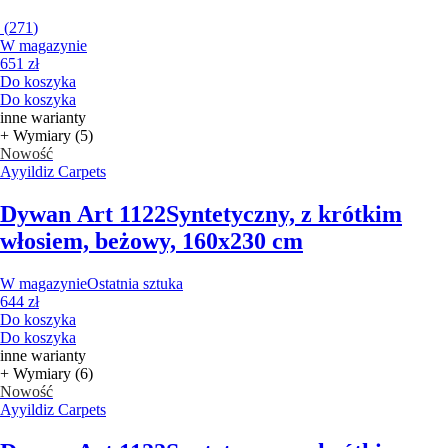
(
271
)
W magazynie
651 zł
Do koszyka
Do koszyka
inne warianty
+ Wymiary (5)
Nowość
Ayyildiz Carpets
Dywan Art 1122
Syntetyczny, z krótkim
włosiem, beżowy, 160x230 cm
W magazynie
Ostatnia sztuka
644 zł
Do koszyka
Do koszyka
inne warianty
+ Wymiary (6)
Nowość
Ayyildiz Carpets