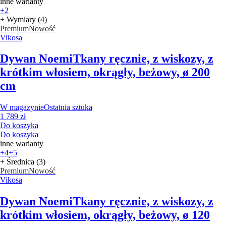
inne warianty
+2
+ Wymiary (4)
Premium
Nowość
Vikosa
Dywan Noemi
Tkany ręcznie, z wiskozy, z
krótkim włosiem, okrągły, beżowy, ø 200
cm
W magazynie
Ostatnia sztuka
1 789 zł
Do koszyka
Do koszyka
inne warianty
+4
+5
+ Średnica (3)
Premium
Nowość
Vikosa
Dywan Noemi
Tkany ręcznie, z wiskozy, z
krótkim włosiem, okrągły, beżowy, ø 120