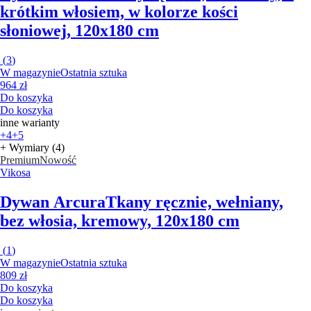
krótkim włosiem, w kolorze kości
słoniowej, 120x180 cm
(
3
)
W magazynie
Ostatnia sztuka
964 zł
Do koszyka
Do koszyka
inne warianty
+4
+5
+ Wymiary (4)
Premium
Nowość
Vikosa
Dywan Arcura
Tkany ręcznie, wełniany,
bez włosia, kremowy, 120x180 cm
(
1
)
W magazynie
Ostatnia sztuka
809 zł
Do koszyka
Do koszyka