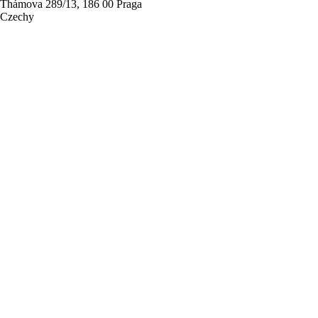
Thámova 289/13, 186 00 Praga
Czechy