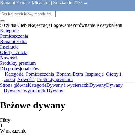
Bonami Extra × Micadoni |
Zniżka do 25% →
50 zł dla Ciebie
Rejestracja
Logowanie
Porównanie
Koszyk
Menu
Kategorie
Pomieszczenia
Bonami Extra
Inspiracje
Oferty i zniżki
Nowości
Produkty premium
Dla profesjonalistów
Kategorie
Pomieszczenia
Bonami Extra
Inspiracje
Oferty i
zniżki
Nowości
Produkty premium
Strona główna
Kategorie
Dywany i wycieraczki
Dywany
Dywany
...
Dywany i wycieraczki
Dywany
Beżowe dywany
Filtry
1
W magazynie