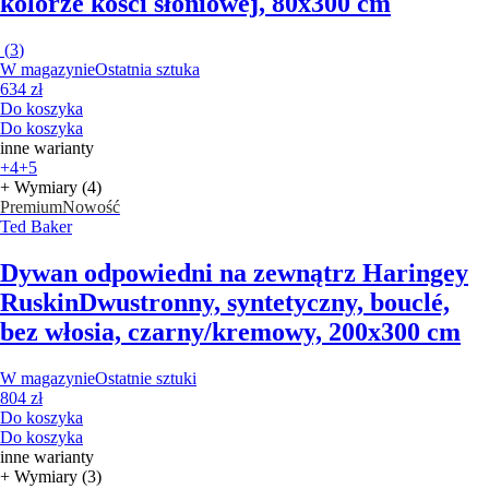
kolorze kości słoniowej, 80x300 cm
(
3
)
W magazynie
Ostatnia sztuka
634 zł
Do koszyka
Do koszyka
inne warianty
+4
+5
+ Wymiary (4)
Premium
Nowość
Ted Baker
Dywan odpowiedni na zewnątrz Haringey
Ruskin
Dwustronny, syntetyczny, bouclé,
bez włosia, czarny/kremowy, 200x300 cm
W magazynie
Ostatnie sztuki
804 zł
Do koszyka
Do koszyka
inne warianty
+ Wymiary (3)