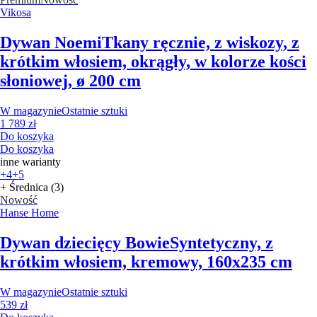
Vikosa
Dywan Noemi
Tkany ręcznie, z wiskozy, z
krótkim włosiem, okrągły, w kolorze kości
słoniowej, ø 200 cm
W magazynie
Ostatnie sztuki
1 789 zł
Do koszyka
Do koszyka
inne warianty
+4
+5
+ Średnica (3)
Nowość
Hanse Home
Dywan dziecięcy Bowie
Syntetyczny, z
krótkim włosiem, kremowy, 160x235 cm
W magazynie
Ostatnie sztuki
539 zł