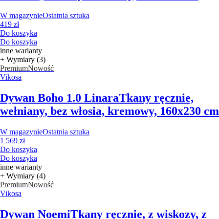
W magazynie
Ostatnia sztuka
419 zł
Do koszyka
Do koszyka
inne warianty
+ Wymiary (3)
Premium
Nowość
Vikosa
Dywan Boho 1.0 Linara
Tkany ręcznie,
wełniany, bez włosia, kremowy, 160x230 cm
W magazynie
Ostatnia sztuka
1 569 zł
Do koszyka
Do koszyka
inne warianty
+ Wymiary (4)
Premium
Nowość
Vikosa
Dywan Noemi
Tkany ręcznie, z wiskozy, z