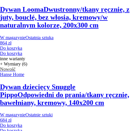
Dywan Looma
Dwustronny/tkany ręcznie, z
juty, bouclé, bez włosia, kremowy/w
naturalnym kolorze, 200x300 cm
W magazynie
Ostatnia sztuka
864 zł
Do koszyka
Do koszyka
inne warianty
+ Wymiary (6)
Nowość
Hanse Home
Dywan dziecięcy Snuggle
Pippo
Odpowiedni do prania/tkany ręcznie,
bawełniany, kremowy, 140x200 cm
W magazynie
Ostatnie sztuki
684 zł
Do koszyka
Do koszyka