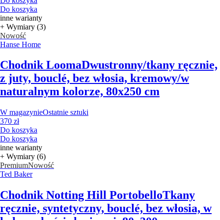
Do koszyka
Do koszyka
inne warianty
+ Wymiary (3)
Nowość
Hanse Home
Chodnik Looma
Dwustronny/tkany ręcznie,
z juty, bouclé, bez włosia, kremowy/w
naturalnym kolorze, 80x250 cm
W magazynie
Ostatnie sztuki
370 zł
Do koszyka
Do koszyka
inne warianty
+ Wymiary (6)
Premium
Nowość
Ted Baker
Chodnik Notting Hill Portobello
Tkany
ręcznie, syntetyczny, bouclé, bez włosia, w