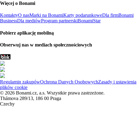
Więcej o Bonami
Kontakty
O nas
Marki na Bonami
Karty podarunkowe
Dla firm
Bonami
Business
Dla mediów
Program partnerski
BonamiStar
Pobierz aplikację mobilną
Obserwuj nas w mediach społecznościowych
Regulamin zakupów
Ochrona Danych Osobowych
Zasady i ustawienia
plików cookie
© 2026 Bonami.cz, a.s. Wszystkie prawa zastrzeżone.
Thámova 289/13, 186 00 Praga
Czechy