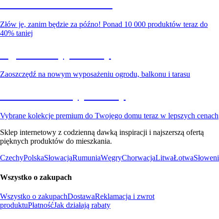
Summer Sale do -40%
Złów je, zanim będzie za późno! Ponad 10 000 produktów teraz do
40% taniej
Ogród na wyprzedaży
Zaoszczędź na nowym wyposażeniu ogrodu, balkonu i tarasu
Premium na wyprzedaży
Vybrane kolekcje premium do Twojego domu teraz w lepszych cenach
Sklep internetowy z codzienną dawką inspiracji i najszerszą ofertą
pięknych produktów do mieszkania.
Czechy
Polska
Słowacja
Rumunia
Węgry
Chorwacja
Litwa
Łotwa
Słoweni
Wszystko o zakupach
Wszystko o zakupach
Dostawa
Reklamacja i zwrot
produktu
Płatność
Jak działają rabaty