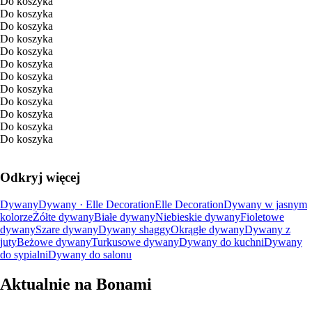
Do koszyka
Do koszyka
Do koszyka
Do koszyka
Do koszyka
Do koszyka
Do koszyka
Do koszyka
Do koszyka
Do koszyka
Do koszyka
Do koszyka
Odkryj więcej
Dywany
Dywany · Elle Decoration
Elle Decoration
Dywany w jasnym
kolorze
Żółte dywany
Białe dywany
Niebieskie dywany
Fioletowe
dywany
Szare dywany
Dywany shaggy
Okrągłe dywany
Dywany z
juty
Beżowe dywany
Turkusowe dywany
Dywany do kuchni
Dywany
do sypialni
Dywany do salonu
Aktualnie na Bonami