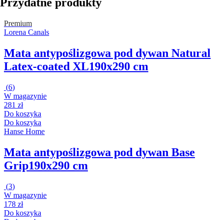
Przydatne produkty
Premium
Lorena Canals
Mata antypoślizgowa pod dywan Natural
Latex-coated XL
190x290 cm
(
6
)
W magazynie
281 zł
Do koszyka
Do koszyka
Hanse Home
Mata antypoślizgowa pod dywan Base
Grip
190x290 cm
(
3
)
W magazynie
178 zł
Do koszyka