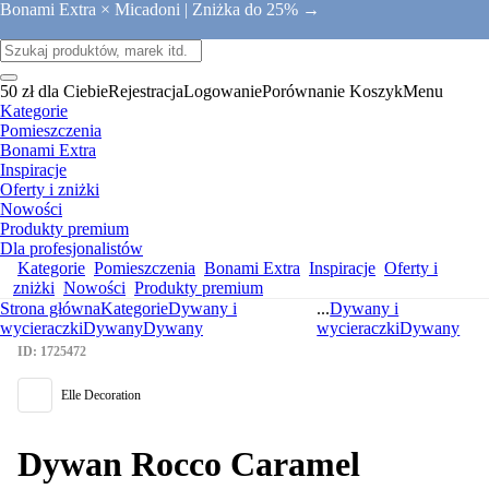
Bonami Extra × Micadoni |
Zniżka do 25% →
50 zł dla Ciebie
Rejestracja
Logowanie
Porównanie
Koszyk
Menu
Kategorie
Pomieszczenia
Bonami Extra
Inspiracje
Oferty i zniżki
Nowości
Produkty premium
Dla profesjonalistów
Kategorie
Pomieszczenia
Bonami Extra
Inspiracje
Oferty i
zniżki
Nowości
Produkty premium
Strona główna
Kategorie
Dywany i
...
Dywany i
wycieraczki
Dywany
Dywany
wycieraczki
Dywany
ID: 1725472
Elle Decoration
Dywan Rocco Caramel