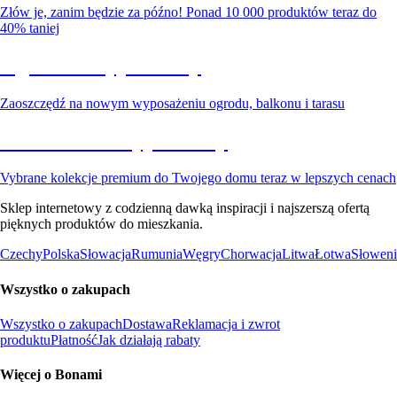
Złów je, zanim będzie za późno! Ponad 10 000 produktów teraz do
40% taniej
Ogród na wyprzedaży
Zaoszczędź na nowym wyposażeniu ogrodu, balkonu i tarasu
Premium na wyprzedaży
Vybrane kolekcje premium do Twojego domu teraz w lepszych cenach
Sklep internetowy z codzienną dawką inspiracji i najszerszą ofertą
pięknych produktów do mieszkania.
Czechy
Polska
Słowacja
Rumunia
Węgry
Chorwacja
Litwa
Łotwa
Słoweni
Wszystko o zakupach
Wszystko o zakupach
Dostawa
Reklamacja i zwrot
produktu
Płatność
Jak działają rabaty
Więcej o Bonami