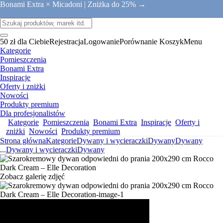
Bonami Extra × Micadoni |
Zniżka do 25% →
50 zł dla Ciebie
Rejestracja
Logowanie
Porównanie
Koszyk
Menu
Kategorie
Pomieszczenia
Bonami Extra
Inspiracje
Oferty i zniżki
Nowości
Produkty premium
Dla profesjonalistów
Kategorie
Pomieszczenia
Bonami Extra
Inspiracje
Oferty i
zniżki
Nowości
Produkty premium
Strona główna
Kategorie
Dywany i wycieraczki
Dywany
Dywany
...
Dywany i wycieraczki
Dywany
Zobacz galerię zdjęć