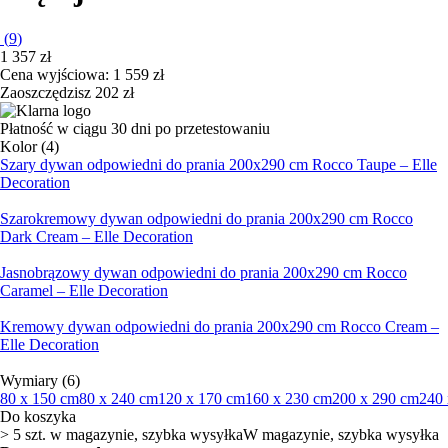
(
9
)
1 357 zł
Cena wyjściowa:
1 559 zł
Zaoszczędzisz 202 zł
Płatność w ciągu 30 dni po przetestowaniu
Kolor (4)
Szary dywan odpowiedni do prania 200x290 cm Rocco Taupe – Elle
Decoration
Szarokremowy dywan odpowiedni do prania 200x290 cm Rocco
Dark Cream – Elle Decoration
Jasnobrązowy dywan odpowiedni do prania 200x290 cm Rocco
Caramel – Elle Decoration
Kremowy dywan odpowiedni do prania 200x290 cm Rocco Cream –
Elle Decoration
Wymiary (6)
80 x 150 cm
80 x 240 cm
120 x 170 cm
160 x 230 cm
200 x 290 cm
240 
Do koszyka
> 5 szt. w magazynie, szybka wysyłka
W magazynie, szybka wysyłka