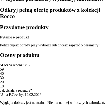
Odkryj pełną ofertę produktów z kolekcji
Rocco
Przydatne produkty
Pytanie o produkt
Potrzebujesz porady przy wyborze lub chcesz zapytać o parametry?
Oceny produktu
5
Liczba recenzji
(
9
)
5
9
4
0
3
0
2
0
1
0
Jak działają recenzje?
J
Jana F.
Czechy
,
12.02.2026
Wygląda dobrze, jest neutralna. Nie ma na niej widocznych zabrudzeń.