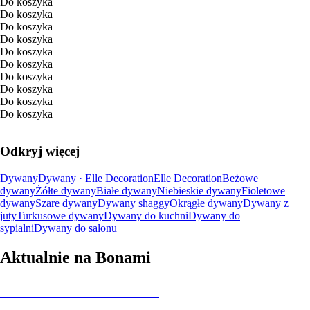
Do koszyka
Do koszyka
Do koszyka
Do koszyka
Do koszyka
Do koszyka
Do koszyka
Do koszyka
Do koszyka
Do koszyka
Odkryj więcej
Dywany
Dywany · Elle Decoration
Elle Decoration
Beżowe
dywany
Żółte dywany
Białe dywany
Niebieskie dywany
Fioletowe
dywany
Szare dywany
Dywany shaggy
Okrągłe dywany
Dywany z
juty
Turkusowe dywany
Dywany do kuchni
Dywany do
sypialni
Dywany do salonu
Aktualnie na Bonami
Summer Sale do -40%