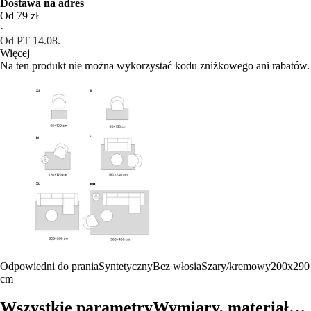
Dostawa na adres
Od 79 zł
·
Od PT 14.08.
Więcej
Na ten produkt nie można wykorzystać kodu zniżkowego ani rabatów.
Odpowiedni do prania
Syntetyczny
Bez włosia
Szary/kremowy
200x290
cm
Wszystkie parametry
Wymiary, materiał…