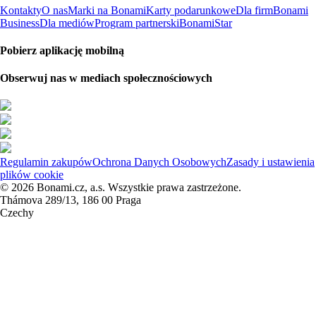
Kontakty
O nas
Marki na Bonami
Karty podarunkowe
Dla firm
Bonami
Business
Dla mediów
Program partnerski
BonamiStar
Pobierz aplikację mobilną
Obserwuj nas w mediach społecznościowych
Regulamin zakupów
Ochrona Danych Osobowych
Zasady i ustawienia
plików cookie
© 2026 Bonami.cz, a.s. Wszystkie prawa zastrzeżone.
Thámova 289/13, 186 00 Praga
Czechy