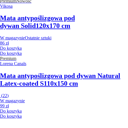
Premium
Nowość
Vikosa
Mata antypoślizgowa pod
dywan Solid
120x170 cm
W magazynie
Ostatnie sztuki
86 zł
Do koszyka
Do koszyka
Premium
Lorena Canals
Mata antypoślizgowa pod dywan Natural
Latex-coated S
110x150 cm
(
22
)
W magazynie
99 zł
Do koszyka
Do koszyka