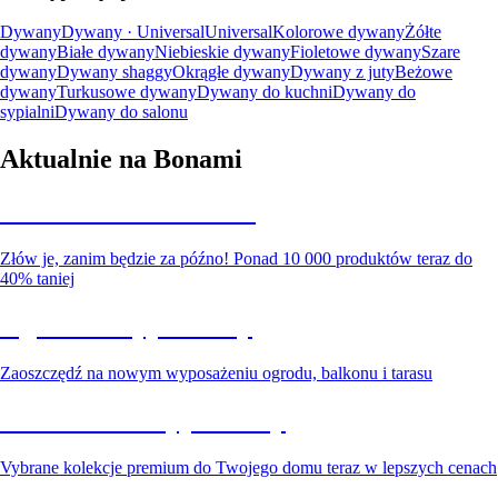
Dywany
Dywany · Universal
Universal
Kolorowe dywany
Żółte
dywany
Białe dywany
Niebieskie dywany
Fioletowe dywany
Szare
dywany
Dywany shaggy
Okrągłe dywany
Dywany z juty
Beżowe
dywany
Turkusowe dywany
Dywany do kuchni
Dywany do
sypialni
Dywany do salonu
Aktualnie na Bonami
Summer Sale do -40%
Złów je, zanim będzie za późno! Ponad 10 000 produktów teraz do
40% taniej
Ogród na wyprzedaży
Zaoszczędź na nowym wyposażeniu ogrodu, balkonu i tarasu
Premium na wyprzedaży
Vybrane kolekcje premium do Twojego domu teraz w lepszych cenach