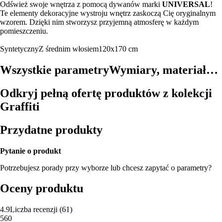
Odśwież swoje wnętrza z pomocą dywanów marki
UNIVERSAL
!
Te elementy dekoracyjne wystroju wnętrz zaskoczą Cię oryginalnym
wzorem. Dzięki nim stworzysz przyjemną atmosferę w każdym
pomieszczeniu.
Syntetyczny
Z średnim włosiem
120x170 cm
Wszystkie parametry
Wymiary, materiał…
Odkryj pełną ofertę produktów z kolekcji
Graffiti
Przydatne produkty
Pytanie o produkt
Potrzebujesz porady przy wyborze lub chcesz zapytać o parametry?
Oceny produktu
4.9
Liczba recenzji
(
61
)
5
60