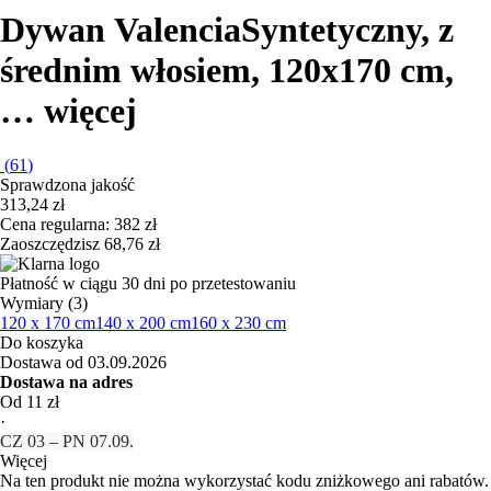
Dywan Valencia
Syntetyczny, z
średnim włosiem, 120x170 cm
,
…
więcej
(
61
)
Sprawdzona jakość
313,24 zł
Cena regularna: 382 zł
Zaoszczędzisz 68,76 zł
Płatność w ciągu 30 dni po przetestowaniu
Wymiary (3)
120 x 170 cm
140 x 200 cm
160 x 230 cm
Do koszyka
Dostawa od 03.09.2026
Dostawa na adres
Od 11 zł
·
CZ 03 – PN 07.09.
Więcej
Na ten produkt nie można wykorzystać kodu zniżkowego ani rabatów.