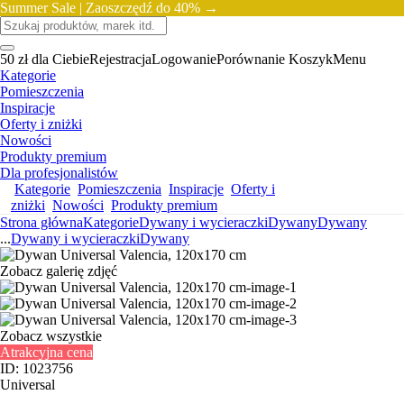
Summer Sale |
Zaoszczędź do 40% →
50 zł dla Ciebie
Rejestracja
Logowanie
Porównanie
Koszyk
Menu
Kategorie
Pomieszczenia
Inspiracje
Oferty i zniżki
Nowości
Produkty premium
Dla profesjonalistów
Kategorie
Pomieszczenia
Inspiracje
Oferty i
zniżki
Nowości
Produkty premium
Strona główna
Kategorie
Dywany i wycieraczki
Dywany
Dywany
...
Dywany i wycieraczki
Dywany
Zobacz galerię zdjęć
Zobacz wszystkie
Atrakcyjna cena
ID: 1023756
Universal