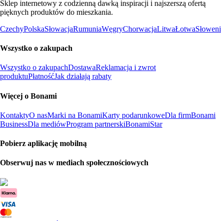
Sklep internetowy z codzienną dawką inspiracji i najszerszą ofertą
pięknych produktów do mieszkania.
Czechy
Polska
Słowacja
Rumunia
Węgry
Chorwacja
Litwa
Łotwa
Słoweni
Wszystko o zakupach
Wszystko o zakupach
Dostawa
Reklamacja i zwrot
produktu
Płatność
Jak działają rabaty
Więcej o Bonami
Kontakty
O nas
Marki na Bonami
Karty podarunkowe
Dla firm
Bonami
Business
Dla mediów
Program partnerski
BonamiStar
Pobierz aplikację mobilną
Obserwuj nas w mediach społecznościowych