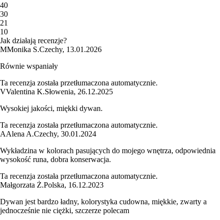
4
0
3
0
2
1
1
0
Jak działają recenzje?
M
Monika S.
Czechy
,
13.01.2026
Równie wspaniały
Ta recenzja została przetłumaczona automatycznie.
V
Valentina K.
Słowenia
,
26.12.2025
Wysokiej jakości, miękki dywan.
Ta recenzja została przetłumaczona automatycznie.
A
Alena A.
Czechy
,
30.01.2024
Wykładzina w kolorach pasujących do mojego wnętrza, odpowiednia
wysokość runa, dobra konserwacja.
Ta recenzja została przetłumaczona automatycznie.
Małgorzata Ż.
Polska
,
16.12.2023
Dywan jest bardzo ładny, kolorystyka cudowna, miękkie, zwarty a
jednocześnie nie ciężki, szczerze polecam