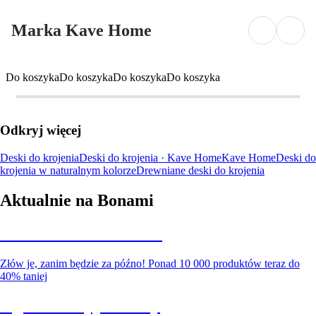
Marka Kave Home
Do koszyka
Do koszyka
Do koszyka
Do koszyka
Odkryj więcej
Deski do krojenia
Deski do krojenia · Kave Home
Kave Home
Deski do
krojenia w naturalnym kolorze
Drewniane deski do krojenia
Aktualnie na Bonami
Summer Sale do -40%
Złów je, zanim będzie za późno! Ponad 10 000 produktów teraz do
40% taniej
Ogród na wyprzedaży