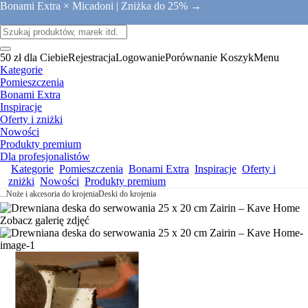
Bonami Extra × Micadoni |
Zniżka do 25% →
50 zł dla Ciebie
Rejestracja
Logowanie
Porównanie
Koszyk
Menu
Kategorie
Pomieszczenia
Bonami Extra
Inspiracje
Oferty i zniżki
Nowości
Produkty premium
Dla profesjonalistów
Kategorie
Pomieszczenia
Bonami Extra
Inspiracje
Oferty i
zniżki
Nowości
Produkty premium
...
Noże i akcesoria do krojenia
Deski do krojenia
Zobacz galerię zdjęć