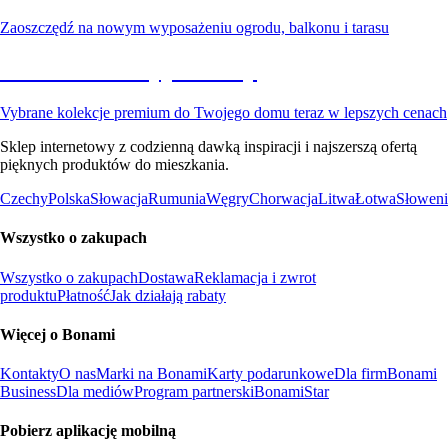
Zaoszczędź na nowym wyposażeniu ogrodu, balkonu i tarasu
Premium na wyprzedaży
Vybrane kolekcje premium do Twojego domu teraz w lepszych cenach
Sklep internetowy z codzienną dawką inspiracji i najszerszą ofertą
pięknych produktów do mieszkania.
Czechy
Polska
Słowacja
Rumunia
Węgry
Chorwacja
Litwa
Łotwa
Słoweni
Wszystko o zakupach
Wszystko o zakupach
Dostawa
Reklamacja i zwrot
produktu
Płatność
Jak działają rabaty
Więcej o Bonami
Kontakty
O nas
Marki na Bonami
Karty podarunkowe
Dla firm
Bonami
Business
Dla mediów
Program partnerski
BonamiStar
Pobierz aplikację mobilną