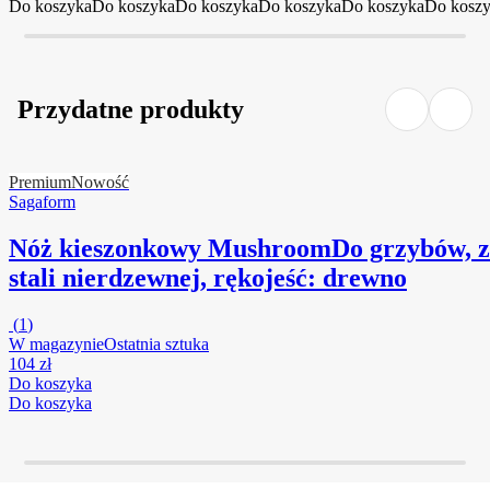
Do koszyka
Do koszyka
Do koszyka
Do koszyka
Do koszyka
Do kosz
Przydatne produkty
Premium
Nowość
Sagaform
Nóż kieszonkowy Mushroom
Do grzybów, z
stali nierdzewnej, rękojeść: drewno
(
1
)
W magazynie
Ostatnia sztuka
104 zł
Do koszyka
Do koszyka