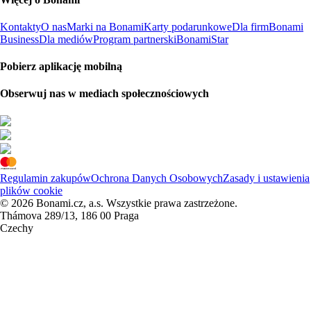
Kontakty
O nas
Marki na Bonami
Karty podarunkowe
Dla firm
Bonami
Business
Dla mediów
Program partnerski
BonamiStar
Pobierz aplikację mobilną
Obserwuj nas w mediach społecznościowych
Regulamin zakupów
Ochrona Danych Osobowych
Zasady i ustawienia
plików cookie
© 2026 Bonami.cz, a.s. Wszystkie prawa zastrzeżone.
Thámova 289/13, 186 00 Praga
Czechy