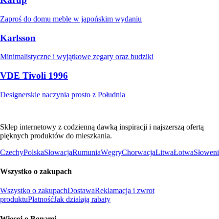
Zaproś do domu meble w japońskim wydaniu
Karlsson
Minimalistyczne i wyjątkowe zegary oraz budziki
VDE Tivoli 1996
Designerskie naczynia prosto z Południa
Sklep internetowy z codzienną dawką inspiracji i najszerszą ofertą
pięknych produktów do mieszkania.
Czechy
Polska
Słowacja
Rumunia
Węgry
Chorwacja
Litwa
Łotwa
Słoweni
Wszystko o zakupach
Wszystko o zakupach
Dostawa
Reklamacja i zwrot
produktu
Płatność
Jak działają rabaty
Więcej o Bonami