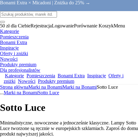
Bonami Extra × Micadoni |
Zniżka do 25% →
50 zł dla Ciebie
Rejestracja
Logowanie
Porównanie
Koszyk
Menu
Kategorie
Pomieszczenia
Bonami Extra
Inspiracje
Oferty i zniżki
Nowości
Produkty premium
Dla profesjonalistów
Kategorie
Pomieszczenia
Bonami Extra
Inspiracje
Oferty i
zniżki
Nowości
Produkty premium
Strona główna
Marki na Bonami
Marki na Bonami
Sotto Luce
...
Marki na Bonami
Sotto Luce
Sotto Luce
Minimalistyczne, nowoczesne a jednocześnie klasyczne. Lampy Sotto
Luce tworzone są ręcznie w europejskich szklarniach. Zaproś do domu
produkt najwyższej jakości.