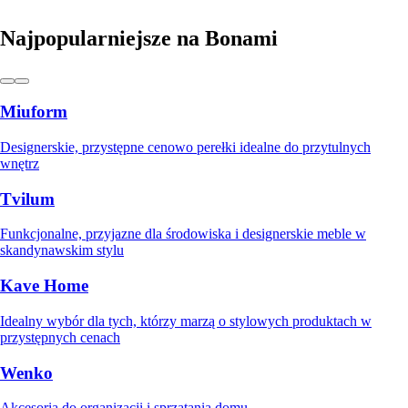
Najpopularniejsze na Bonami
Miuform
Designerskie, przystępne cenowo perełki idealne do przytulnych
wnętrz
Tvilum
Funkcjonalne, przyjazne dla środowiska i designerskie meble w
skandynawskim stylu
Kave Home
Idealny wybór dla tych, którzy marzą o stylowych produktach w
przystępnych cenach
Wenko
Akcesoria do organizacji i sprzątania domu