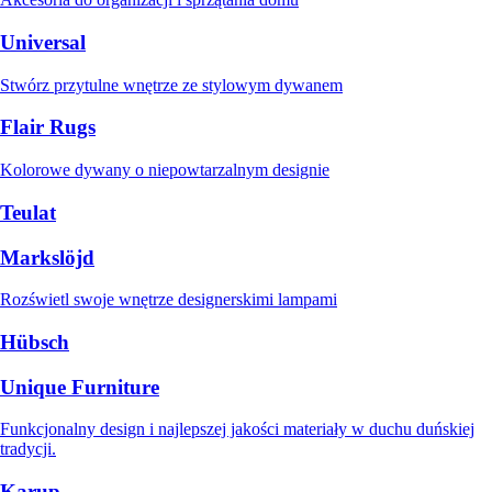
Universal
Stwórz przytulne wnętrze ze stylowym dywanem
Flair Rugs
Kolorowe dywany o niepowtarzalnym designie
Teulat
Markslöjd
Rozświetl swoje wnętrze designerskimi lampami
Hübsch
Unique Furniture
Funkcjonalny design i najlepszej jakości materiały w duchu duńskiej
tradycji.
Karup