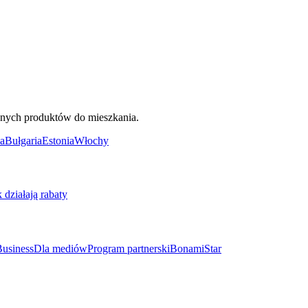
ięknych produktów do mieszkania.
a
Bułgaria
Estonia
Włochy
k działają rabaty
usiness
Dla mediów
Program partnerski
BonamiStar