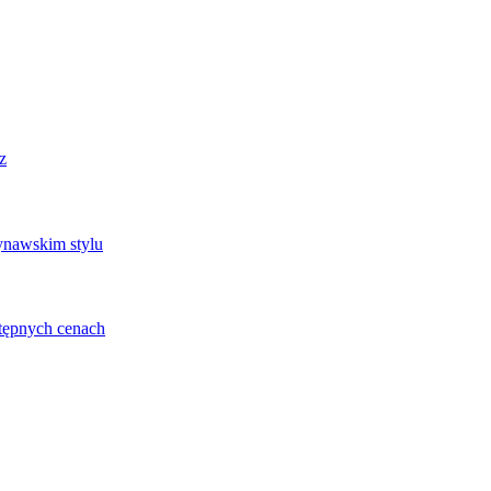
z
dynawskim stylu
stępnych cenach