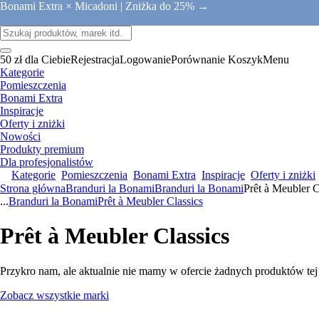
Bonami Extra × Micadoni |
Zniżka do 25% →
50 zł dla Ciebie
Rejestracja
Logowanie
Porównanie
Koszyk
Menu
Kategorie
Pomieszczenia
Bonami Extra
Inspiracje
Oferty i zniżki
Nowości
Produkty premium
Dla profesjonalistów
Kategorie
Pomieszczenia
Bonami Extra
Inspiracje
Oferty i zniżki
Strona główna
Branduri la Bonami
Branduri la Bonami
Prêt à Meubler C
...
Branduri la Bonami
Prêt à Meubler Classics
Prêt à Meubler Classics
Przykro nam, ale aktualnie nie mamy w ofercie żadnych produktów tej
Zobacz wszystkie marki