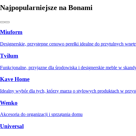
Najpopularniejsze na Bonami
Miuform
Designerskie, przystępne cenowo perełki idealne do przytulnych wnętr
Tvilum
Funkcjonalne, przyjazne dla środowiska i designerskie meble w skan
Kave Home
Idealny wybór dla tych, którzy marzą o stylowych produktach w przy
Wenko
Akcesoria do organizacji i sprzątania domu
Universal