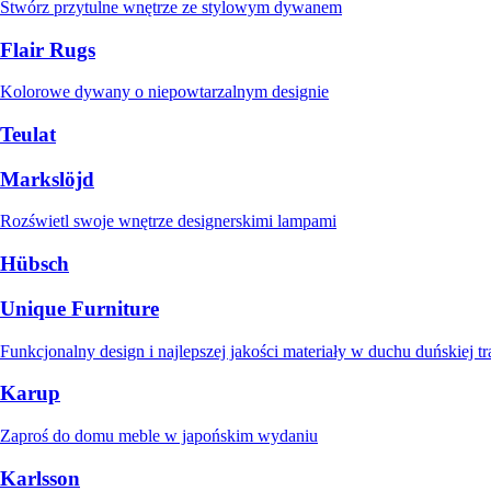
Stwórz przytulne wnętrze ze stylowym dywanem
Flair Rugs
Kolorowe dywany o niepowtarzalnym designie
Teulat
Markslöjd
Rozświetl swoje wnętrze designerskimi lampami
Hübsch
Unique Furniture
Funkcjonalny design i najlepszej jakości materiały w duchu duńskiej tr
Karup
Zaproś do domu meble w japońskim wydaniu
Karlsson