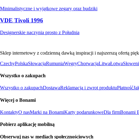
Minimalistyczne i wyjątkowe zegary oraz budziki
VDE Tivoli 1996
Designerskie naczynia prosto z Południa
Sklep internetowy z codzienną dawką inspiracji i najszerszą ofertą p
Czechy
Polska
Słowacja
Rumunia
Węgry
Chorwacja
Litwa
Łotwa
Słoweni
Wszystko o zakupach
Wszystko o zakupach
Dostawa
Reklamacja i zwrot produktu
Płatność
Ja
Więcej o Bonami
Kontakty
O nas
Marki na Bonami
Karty podarunkowe
Dla firm
Bonami B
Pobierz aplikację mobilną
Obserwuj nas w mediach społecznościowych