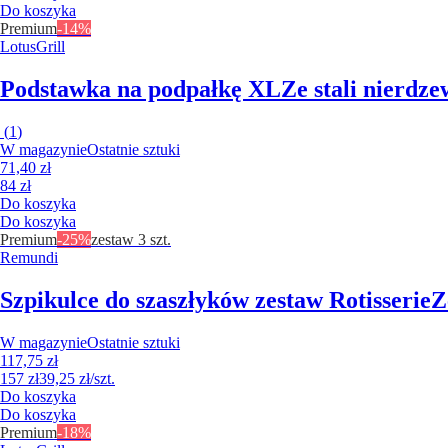
Do koszyka
Premium
-14%
LotusGrill
Podstawka na podpałkę XL
Ze stali nierdze
(
1
)
W magazynie
Ostatnie sztuki
71,40 zł
84 zł
Do koszyka
Do koszyka
Premium
-25%
zestaw 3 szt.
Remundi
Szpikulce do szaszłyków zestaw Rotisserie
Z
W magazynie
Ostatnie sztuki
117,75 zł
157 zł
39,25 zł/szt.
Do koszyka
Do koszyka
Premium
-18%