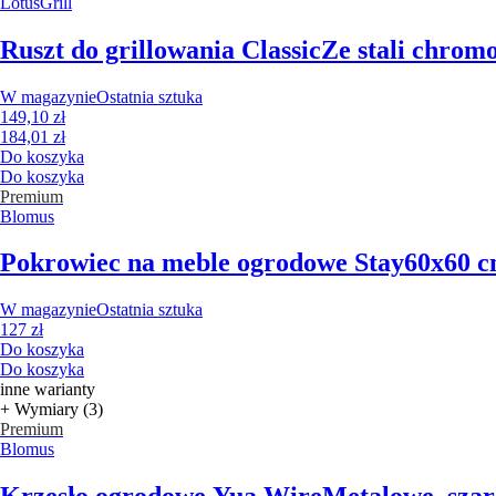
LotusGrill
Ruszt do grillowania Classic
Ze stali chrom
W magazynie
Ostatnia sztuka
149,10 zł
184,01 zł
Do koszyka
Do koszyka
Premium
Blomus
Pokrowiec na meble ogrodowe Stay
60x60 c
W magazynie
Ostatnia sztuka
127 zł
Do koszyka
Do koszyka
inne warianty
+ Wymiary (3)
Premium
Blomus