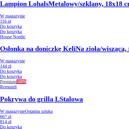
Lampion Lohals
Metalowy/szklany, 18x18 c
W magazynie
116 zł
Do koszyka
Do koszyka
House Nordic
Osłonka na doniczkę Keli
Na zioła/wisząca,
W magazynie
144 zł
Do koszyka
Do koszyka
Premium
-18%
Remundi
Pokrywa do grilla L
Stalowa
W magazynie
Ostatnia sztuka
667 zł
814 zł
Do koszyka