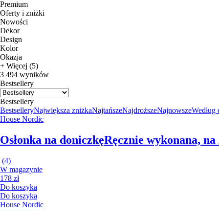
Premium
Oferty i zniżki
Nowości
Dekor
Design
Kolor
Okazja
+ Więcej (5)
3 494 wyników
Bestsellery
Bestsellery
Bestsellery
Największa zniżka
Najtańsze
Najdroższe
Najnowsze
Według 
House Nordic
Osłonka na doniczkę
Ręcznie wykonana, na 
(
4
)
W magazynie
178 zł
Do koszyka
Do koszyka
House Nordic