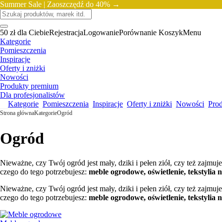
Summer Sale |
Zaoszczędź do 40% →
50 zł dla Ciebie
Rejestracja
Logowanie
Porównanie
Koszyk
Menu
Kategorie
Pomieszczenia
Inspiracje
Oferty i zniżki
Nowości
Produkty premium
Dla profesjonalistów
Kategorie
Pomieszczenia
Inspiracje
Oferty i zniżki
Nowości
Pro
Strona główna
Kategorie
Ogród
Ogród
Nieważne, czy Twój ogród jest mały, dziki i pełen ziół, czy też zajm
czego do tego potrzebujesz:
meble ogrodowe, oświetlenie, tekstylia 
Nieważne, czy Twój ogród jest mały, dziki i pełen ziół, czy też zajm
czego do tego potrzebujesz:
meble ogrodowe, oświetlenie, tekstylia 