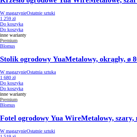
Krzesło ogrodowe Yua Wire
Metalowe, szar
W magazynie
Ostatnie sztuki
1 259 zł
Do koszyka
Do koszyka
inne warianty
Premium
Blomus
Stolik ogrodowy Yua
Metalowy, okrągły, ø 
W magazynie
Ostatnia sztuka
1 680 zł
Do koszyka
Do koszyka
inne warianty
Premium
Blomus
Fotel ogrodowy Yua Wire
Metalowy, szary, 
W magazynie
Ostatnie sztuki
1 519 zł