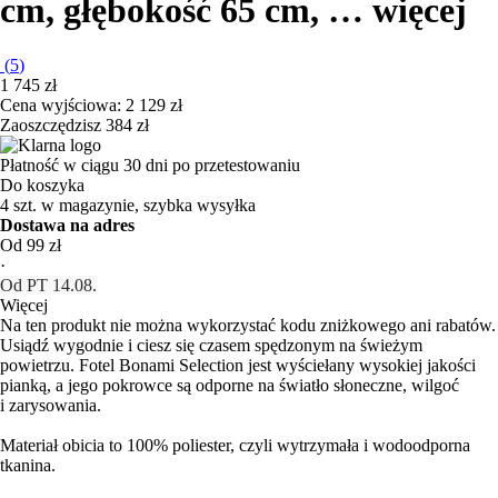
cm, głębokość 65 cm
, …
więcej
(
5
)
1 745 zł
Cena wyjściowa:
2 129 zł
Zaoszczędzisz 384 zł
Płatność w ciągu 30 dni po przetestowaniu
Do koszyka
4 szt. w magazynie, szybka wysyłka
Dostawa na adres
Od 99 zł
·
Od PT 14.08.
Więcej
Na ten produkt nie można wykorzystać kodu zniżkowego ani rabatów.
Usiądź wygodnie i ciesz się czasem spędzonym na świeżym
powietrzu. Fotel Bonami Selection jest wyściełany wysokiej jakości
pianką, a jego pokrowce są odporne na światło słoneczne, wilgoć
i zarysowania.
Materiał obicia to 100% poliester, czyli wytrzymała i wodoodporna
tkanina.