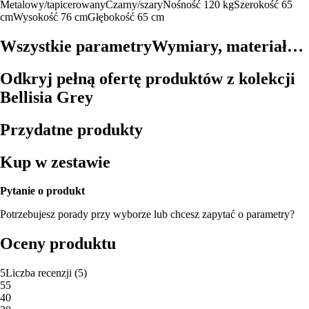
Metalowy/tapicerowany
Czarny/szary
Nośność 120 kg
Szerokość 65
cm
Wysokość 76 cm
Głębokość 65 cm
Wszystkie parametry
Wymiary, materiał…
Odkryj pełną ofertę produktów z kolekcji
Bellisia Grey
Przydatne produkty
Kup w zestawie
Pytanie o produkt
Potrzebujesz porady przy wyborze lub chcesz zapytać o parametry?
Oceny produktu
5
Liczba recenzji
(
5
)
5
5
4
0