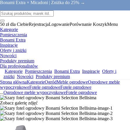
Bonami Extra × Micadoni |
Zniżka do 25% →
50 zł dla Ciebie
Rejestracja
Logowanie
Porównanie
Koszyk
Menu
Kategorie
Pomieszczenia
Bonami Extra
Inspiracje
Oferty i zniżki
Nowości
Produkty premium
Dla profesjonalistów
Kategorie
Pomieszczenia
Bonami Extra
Inspiracje
Oferty i
zniżki
Nowości
Produkty premium
Strona główna
Kategorie
Ogród
Meble ogrodowe
Ogrodowe meble
wypoczynkowe
Fotele ogrodowe
Fotele ogrodowe
...
Ogrodowe meble wypoczynkowe
Fotele ogrodowe
Zobacz galerię zdjęć