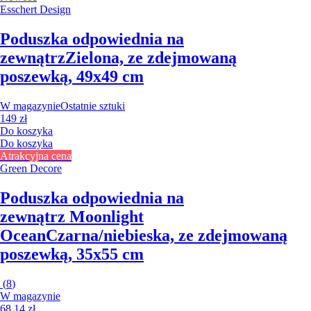
Esschert Design
Poduszka odpowiednia na
zewnątrz
Zielona, ze zdejmowaną
poszewką, 49x49 cm
W magazynie
Ostatnie sztuki
149 zł
Do koszyka
Do koszyka
Atrakcyjna cena
Green Decore
Poduszka odpowiednia na
zewnątrz Moonlight
Ocean
Czarna/niebieska, ze zdejmowaną
poszewką, 35x55 cm
(
8
)
W magazynie
68,14 zł