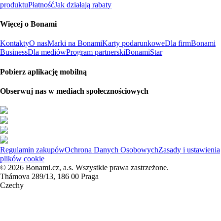
produktu
Płatność
Jak działają rabaty
Więcej o Bonami
Kontakty
O nas
Marki na Bonami
Karty podarunkowe
Dla firm
Bonami
Business
Dla mediów
Program partnerski
BonamiStar
Pobierz aplikację mobilną
Obserwuj nas w mediach społecznościowych
Regulamin zakupów
Ochrona Danych Osobowych
Zasady i ustawienia
plików cookie
© 2026 Bonami.cz, a.s. Wszystkie prawa zastrzeżone.
Thámova 289/13, 186 00 Praga
Czechy