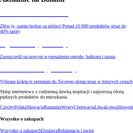
Summer Sale do -40%
Złów je, zanim będzie za późno! Ponad 10 000 produktów teraz do
40% taniej
Ogród na wyprzedaży
Zaoszczędź na nowym wyposażeniu ogrodu, balkonu i tarasu
Premium na wyprzedaży
Vybrane kolekcje premium do Twojego domu teraz w lepszych cenach
Sklep internetowy z codzienną dawką inspiracji i najszerszą ofertą
pięknych produktów do mieszkania.
Czechy
Polska
Słowacja
Rumunia
Węgry
Chorwacja
Litwa
Łotwa
Słoweni
Wszystko o zakupach
Wszystko o zakupach
Dostawa
Reklamacja i zwrot