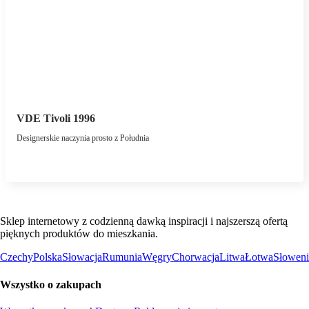
VDE Tivoli 1996
Designerskie naczynia prosto z Południa
Sklep internetowy z codzienną dawką inspiracji i najszerszą ofertą
pięknych produktów do mieszkania.
Czechy
Polska
Słowacja
Rumunia
Węgry
Chorwacja
Litwa
Łotwa
Słoweni
Wszystko o zakupach