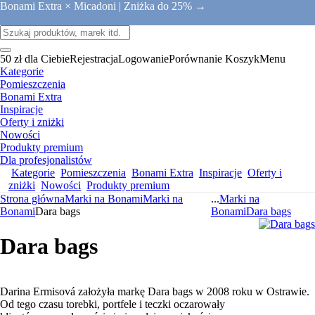
Bonami Extra × Micadoni |
Zniżka do 25% →
50 zł dla Ciebie
Rejestracja
Logowanie
Porównanie
Koszyk
Menu
Kategorie
Pomieszczenia
Bonami Extra
Inspiracje
Oferty i zniżki
Nowości
Produkty premium
Dla profesjonalistów
Kategorie
Pomieszczenia
Bonami Extra
Inspiracje
Oferty i
zniżki
Nowości
Produkty premium
Strona główna
Marki na Bonami
Marki na
...
Marki na
Bonami
Dara bags
Bonami
Dara bags
Dara bags
Darina Ermisová założyła markę Dara bags w 2008 roku w Ostrawie.
Od tego czasu torebki, portfele i teczki oczarowały