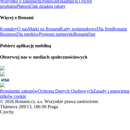
Wszystko o zakupach
Dostawa
Reklamacja i zwrot
produktu
Płatność
Jak działają rabaty
Więcej o Bonami
Kontakty
O nas
Marki na Bonami
Karty podarunkowe
Dla firm
Bonami
Business
Dla mediów
Program partnerski
BonamiStar
Pobierz aplikację mobilną
Obserwuj nas w mediach społecznościowych
Regulamin zakupów
Ochrona Danych Osobowych
Zasady i ustawienia
plików cookie
© 2026 Bonami.cz, a.s. Wszystkie prawa zastrzeżone.
Thámova 289/13, 186 00 Praga
Czechy