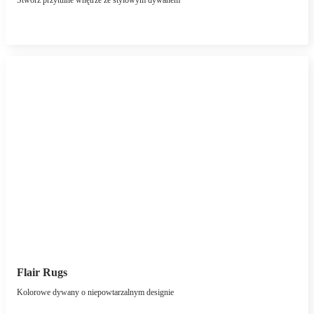
Stwórz przytulne wnętrze ze stylowym dywanem
Flair Rugs
Kolorowe dywany o niepowtarzalnym designie