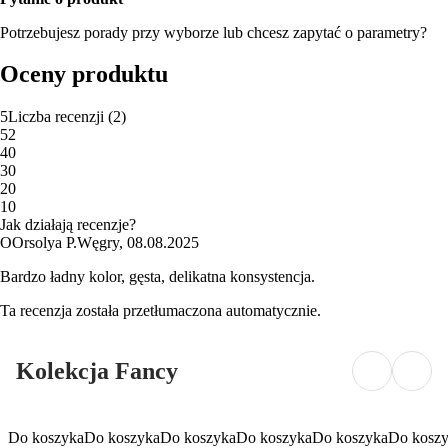
Potrzebujesz porady przy wyborze lub chcesz zapytać o parametry?
Oceny produktu
5
Liczba recenzji
(
2
)
5
2
4
0
3
0
2
0
1
0
Jak działają recenzje?
O
Orsolya P.
Węgry
,
08.08.2025
Bardzo ładny kolor, gęsta, delikatna konsystencja.
Ta recenzja została przetłumaczona automatycznie.
Kolekcja Fancy
Do koszyka
Do koszyka
Do koszyka
Do koszyka
Do koszyka
Do kosz