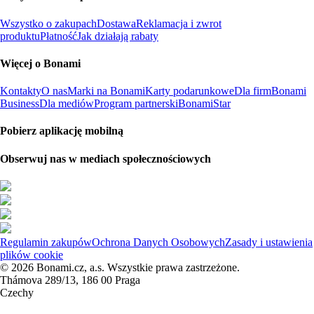
Wszystko o zakupach
Dostawa
Reklamacja i zwrot
produktu
Płatność
Jak działają rabaty
Więcej o Bonami
Kontakty
O nas
Marki na Bonami
Karty podarunkowe
Dla firm
Bonami
Business
Dla mediów
Program partnerski
BonamiStar
Pobierz aplikację mobilną
Obserwuj nas w mediach społecznościowych
Regulamin zakupów
Ochrona Danych Osobowych
Zasady i ustawienia
plików cookie
© 2026 Bonami.cz, a.s. Wszystkie prawa zastrzeżone.
Thámova 289/13, 186 00 Praga
Czechy