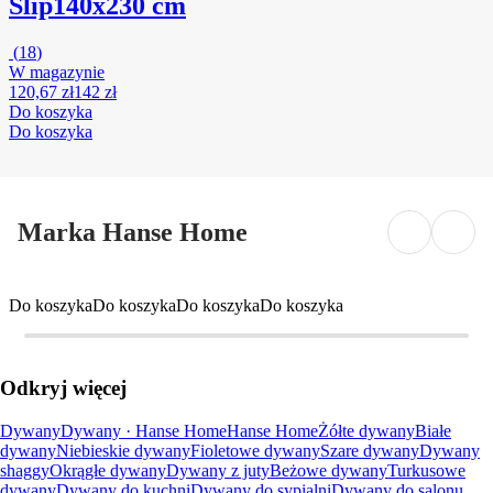
Slip
140x230 cm
(
18
)
W magazynie
120,67 zł
142 zł
Do koszyka
Do koszyka
Marka Hanse Home
Do koszyka
Do koszyka
Do koszyka
Do koszyka
Odkryj więcej
Dywany
Dywany · Hanse Home
Hanse Home
Żółte dywany
Białe
dywany
Niebieskie dywany
Fioletowe dywany
Szare dywany
Dywany
shaggy
Okrągłe dywany
Dywany z juty
Beżowe dywany
Turkusowe
dywany
Dywany do kuchni
Dywany do sypialni
Dywany do salonu