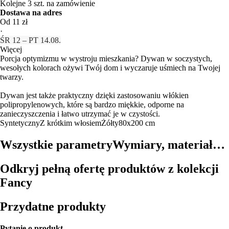
Kolejne 3 szt. na zamówienie
Dostawa na adres
Od 11 zł
·
ŚR 12 – PT 14.08.
Więcej
Porcja optymizmu w wystroju mieszkania? Dywan w soczystych,
wesołych kolorach ożywi Twój dom i wyczaruje uśmiech na Twojej
twarzy.
Dywan jest także praktyczny dzięki zastosowaniu włókien
polipropylenowych, które są bardzo miękkie, odporne na
zanieczyszczenia i łatwo utrzymać je w czystości.
Syntetyczny
Z krótkim włosiem
Żółty
80x200 cm
Wszystkie parametry
Wymiary, materiał…
Odkryj pełną ofertę produktów z kolekcji
Fancy
Przydatne produkty
Pytanie o produkt