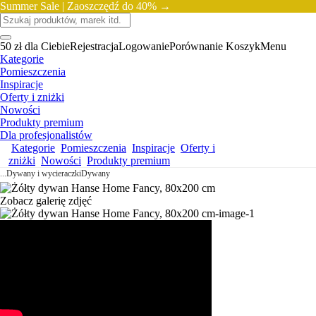
Summer Sale |
Zaoszczędź do 40% →
50 zł dla Ciebie
Rejestracja
Logowanie
Porównanie
Koszyk
Menu
Kategorie
Pomieszczenia
Inspiracje
Oferty i zniżki
Nowości
Produkty premium
Dla profesjonalistów
Kategorie
Pomieszczenia
Inspiracje
Oferty i
zniżki
Nowości
Produkty premium
...
Dywany i wycieraczki
Dywany
Zobacz galerię zdjęć