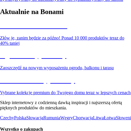
Aktualnie na Bonami
Summer Sale do -40%
Złów je, zanim będzie za późno! Ponad 10 000 produktów teraz do
40% taniej
Ogród na wyprzedaży
Zaoszczędź na nowym wyposażeniu ogrodu, balkonu i tarasu
Premium na wyprzedaży
Vybrane kolekcje premium do Twojego domu teraz w lepszych cenach
Sklep internetowy z codzienną dawką inspiracji i najszerszą ofertą
pięknych produktów do mieszkania.
Czechy
Polska
Słowacja
Rumunia
Węgry
Chorwacja
Litwa
Łotwa
Słoweni
Wszystko o zakupach