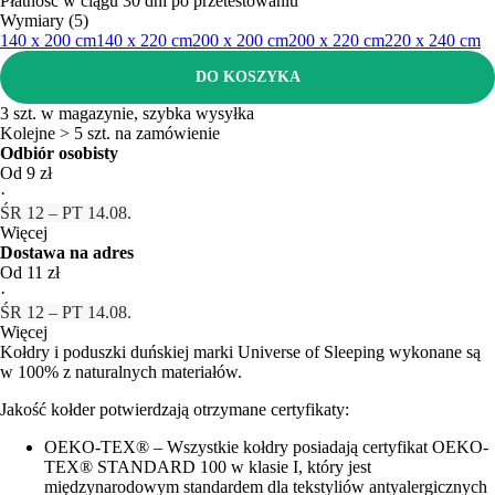
Płatność w ciągu 30 dni po przetestowaniu
Wymiary (5)
140 x 200 cm
140 x 220 cm
200 x 200 cm
200 x 220 cm
220 x 240 cm
DO KOSZYKA
3 szt. w magazynie, szybka wysyłka
Kolejne > 5 szt. na zamówienie
Odbiór osobisty
Od 9 zł
·
ŚR 12 – PT 14.08.
Więcej
Dostawa na adres
Od 11 zł
·
ŚR 12 – PT 14.08.
Więcej
Kołdry i poduszki duńskiej marki Universe of Sleeping wykonane są
w 100% z naturalnych materiałów.
Jakość kołder potwierdzają otrzymane certyfikaty:
OEKO-TEX® – Wszystkie kołdry posiadają certyfikat OEKO-
TEX® STANDARD 100 w klasie I, który jest
międzynarodowym standardem dla tekstyliów antyalergicznych