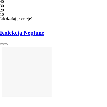
4
0
3
0
2
0
1
0
Jak działają recenzje?
Kolekcja Neptune