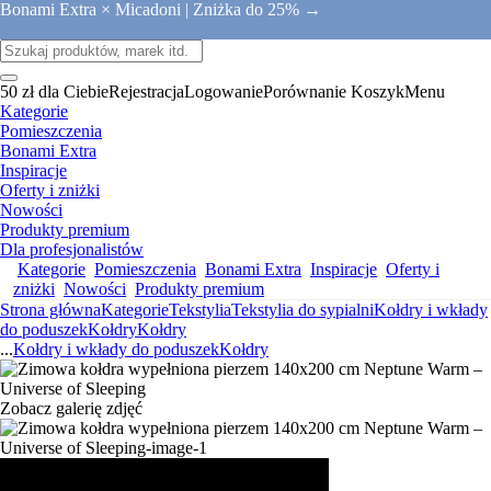
Bonami Extra × Micadoni |
Zniżka do 25% →
50 zł dla Ciebie
Rejestracja
Logowanie
Porównanie
Koszyk
Menu
Kategorie
Pomieszczenia
Bonami Extra
Inspiracje
Oferty i zniżki
Nowości
Produkty premium
Dla profesjonalistów
Kategorie
Pomieszczenia
Bonami Extra
Inspiracje
Oferty i
zniżki
Nowości
Produkty premium
Strona główna
Kategorie
Tekstylia
Tekstylia do sypialni
Kołdry i wkłady
do poduszek
Kołdry
Kołdry
...
Kołdry i wkłady do poduszek
Kołdry
Zobacz galerię zdjęć