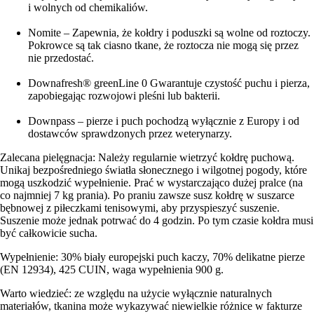
i wolnych od chemikaliów.
Nomite – Zapewnia, że kołdry i poduszki są wolne od roztoczy.
Pokrowce są tak ciasno tkane, że roztocza nie mogą się przez
nie przedostać.
Downafresh® greenLine 0 Gwarantuje czystość puchu i pierza,
zapobiegając rozwojowi pleśni lub bakterii.
Downpass – pierze i puch pochodzą wyłącznie z Europy i od
dostawców sprawdzonych przez weterynarzy.
Zalecana pielęgnacja: Należy regularnie wietrzyć kołdrę puchową.
Unikaj bezpośredniego światła słonecznego i wilgotnej pogody, które
mogą uszkodzić wypełnienie. Prać w wystarczająco dużej pralce (na
co najmniej 7 kg prania). Po praniu zawsze susz kołdrę w suszarce
bębnowej z piłeczkami tenisowymi, aby przyspieszyć suszenie.
Suszenie może jednak potrwać do 4 godzin. Po tym czasie kołdra musi
być całkowicie sucha.
Wypełnienie: 30% biały europejski puch kaczy, 70% delikatne pierze
(EN 12934), 425 CUIN, waga wypełnienia 900 g.
Warto wiedzieć: ze względu na użycie wyłącznie naturalnych
materiałów, tkanina może wykazywać niewielkie różnice w fakturze