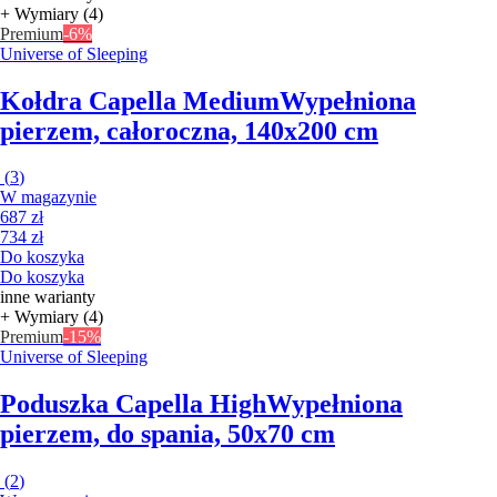
+ Wymiary (4)
Premium
-6%
Universe of Sleeping
Kołdra Capella Medium
Wypełniona
pierzem, całoroczna, 140x200 cm
(
3
)
W magazynie
687 zł
734 zł
Do koszyka
Do koszyka
inne warianty
+ Wymiary (4)
Premium
-15%
Universe of Sleeping
Poduszka Capella High
Wypełniona
pierzem, do spania, 50x70 cm
(
2
)