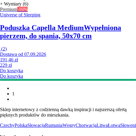
+ Wymiary (6)
Premium
-16%
Universe of Sleeping
Poduszka Capella Medium
Wypełniona
pierzem, do spania, 50x70 cm
(
2
)
Dostawa od 07.09.2026
191,46 zł
229 zł
Do koszyka
Do koszyka
1
Sklep internetowy z codzienną dawką inspiracji i najszerszą ofertą
pięknych produktów do mieszkania.
Czechy
Polska
Słowacja
Rumunia
Węgry
Chorwacja
Litwa
Łotwa
Słoweni