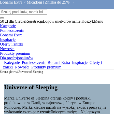
Bonami Extra × Micadoni |
Zniżka do 25% →
50 zł dla Ciebie
Rejestracja
Logowanie
Porównanie
Koszyk
Menu
Kategorie
Pomieszczenia
Bonami Extra
Inspiracje
Oferty i zniżki
Nowości
Produkty premium
Dla profesjonalistów
Kategorie
Pomieszczenia
Bonami Extra
Inspiracje
Oferty i
zniżki
Nowości
Produkty premium
Strona główna
Universe of Sleeping
Universe of Sleeping
Marka Universe of Sleeping oferuje kołdry i poduszki
produkowane w Danii, w najnowszej fabryce w Europie
Północnej. Marka kładzie nacisk na wysoką jakość i precyzyjne
wykonanie czerpiąc z rzemieślniczych tradycji. Najlepszym