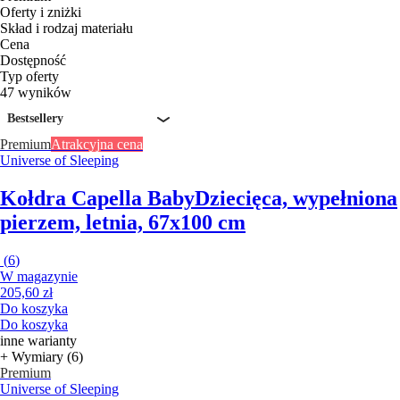
Oferty i zniżki
Skład i rodzaj materiału
Cena
Dostępność
Typ oferty
47 wyników
Bestsellery
Premium
Atrakcyjna cena
Universe of Sleeping
Kołdra Capella Baby
Dziecięca, wypełniona
pierzem, letnia, 67x100 cm
(
6
)
W magazynie
205,60 zł
Do koszyka
Do koszyka
inne warianty
+ Wymiary (6)
Premium
Universe of Sleeping