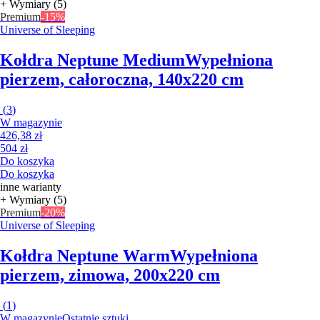
+ Wymiary (5)
Premium
-15%
Universe of Sleeping
Kołdra Neptune Medium
Wypełniona
pierzem, całoroczna, 140x220 cm
(
3
)
W magazynie
426,38 zł
504 zł
Do koszyka
Do koszyka
inne warianty
+ Wymiary (5)
Premium
-20%
Universe of Sleeping
Kołdra Neptune Warm
Wypełniona
pierzem, zimowa, 200x220 cm
(
1
)
W magazynie
Ostatnie sztuki