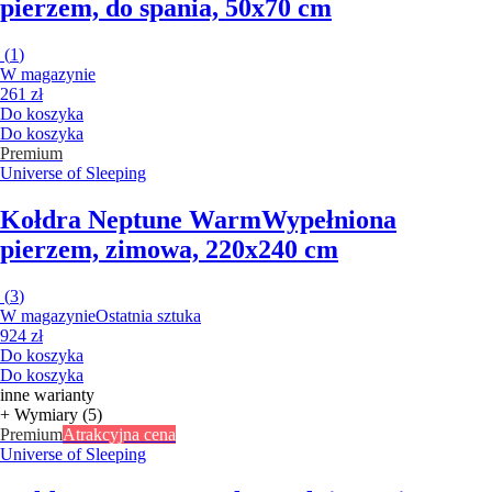
pierzem, do spania, 50x70 cm
(
1
)
W magazynie
261 zł
Do koszyka
Do koszyka
Premium
Universe of Sleeping
Kołdra Neptune Warm
Wypełniona
pierzem, zimowa, 220x240 cm
(
3
)
W magazynie
Ostatnia sztuka
924 zł
Do koszyka
Do koszyka
inne warianty
+ Wymiary (5)
Premium
Atrakcyjna cena
Universe of Sleeping