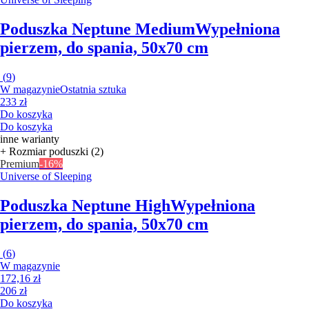
Poduszka Neptune Medium
Wypełniona
pierzem, do spania, 50x70 cm
(
9
)
W magazynie
Ostatnia sztuka
233 zł
Do koszyka
Do koszyka
inne warianty
+ Rozmiar poduszki (2)
Premium
-16%
Universe of Sleeping
Poduszka Neptune High
Wypełniona
pierzem, do spania, 50x70 cm
(
6
)
W magazynie
172,16 zł
206 zł
Do koszyka