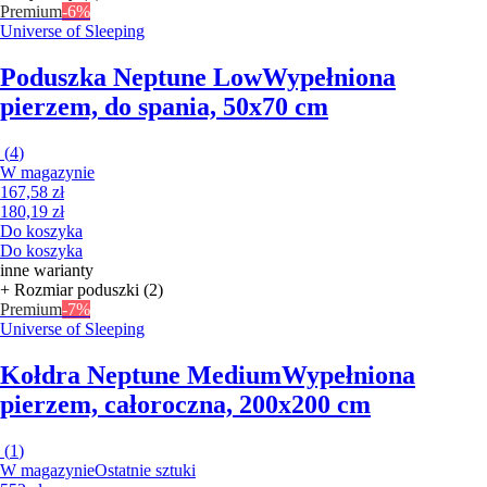
Premium
-6%
Universe of Sleeping
Poduszka Neptune Low
Wypełniona
pierzem, do spania, 50x70 cm
(
4
)
W magazynie
167,58 zł
180,19 zł
Do koszyka
Do koszyka
inne warianty
+ Rozmiar poduszki (2)
Premium
-7%
Universe of Sleeping
Kołdra Neptune Medium
Wypełniona
pierzem, całoroczna, 200x200 cm
(
1
)
W magazynie
Ostatnie sztuki