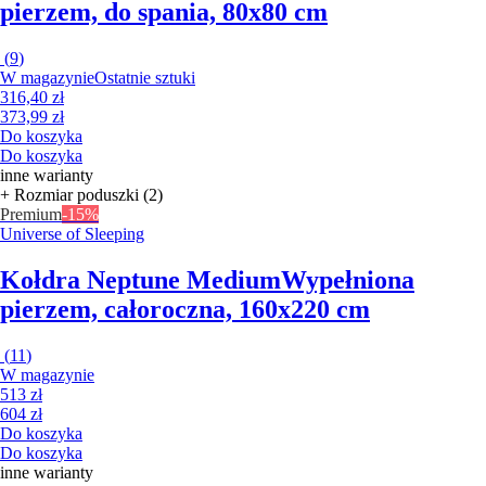
pierzem, do spania, 80x80 cm
(
9
)
W magazynie
Ostatnie sztuki
316,40 zł
373,99 zł
Do koszyka
Do koszyka
inne warianty
+ Rozmiar poduszki (2)
Premium
-15%
Universe of Sleeping
Kołdra Neptune Medium
Wypełniona
pierzem, całoroczna, 160x220 cm
(
11
)
W magazynie
513 zł
604 zł
Do koszyka
Do koszyka
inne warianty