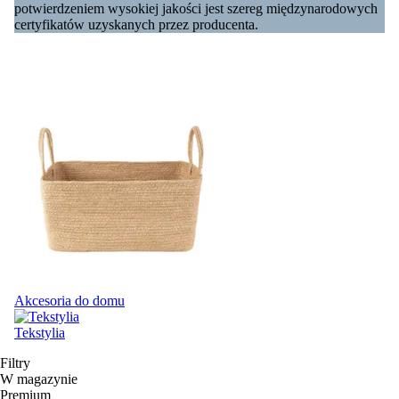
potwierdzeniem wysokiej jakości jest szereg międzynarodowych
certyfikatów uzyskanych przez producenta.
Akcesoria do domu
Tekstylia
Filtry
W magazynie
Premium