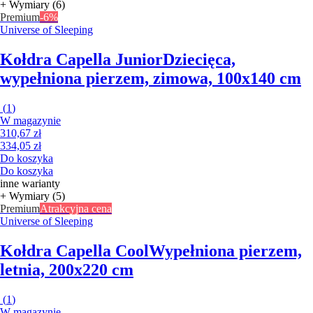
+ Wymiary (6)
Premium
-6%
Universe of Sleeping
Kołdra Capella Junior
Dziecięca,
wypełniona pierzem, zimowa, 100x140 cm
(
1
)
W magazynie
310,67 zł
334,05 zł
Do koszyka
Do koszyka
inne warianty
+ Wymiary (5)
Premium
Atrakcyjna cena
Universe of Sleeping
Kołdra Capella Cool
Wypełniona pierzem,
letnia, 200x220 cm
(
1
)
W magazynie