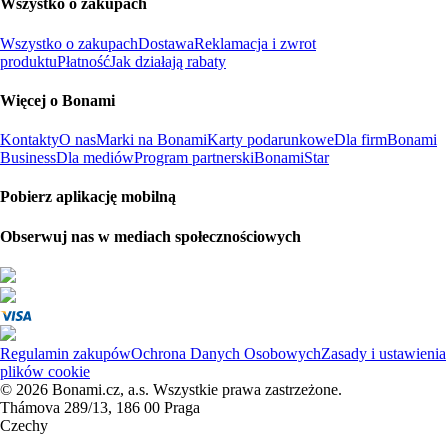
Wszystko o zakupach
Wszystko o zakupach
Dostawa
Reklamacja i zwrot
produktu
Płatność
Jak działają rabaty
Więcej o Bonami
Kontakty
O nas
Marki na Bonami
Karty podarunkowe
Dla firm
Bonami
Business
Dla mediów
Program partnerski
BonamiStar
Pobierz aplikację mobilną
Obserwuj nas w mediach społecznościowych
Regulamin zakupów
Ochrona Danych Osobowych
Zasady i ustawienia
plików cookie
© 2026 Bonami.cz, a.s. Wszystkie prawa zastrzeżone.
Thámova 289/13, 186 00 Praga
Czechy