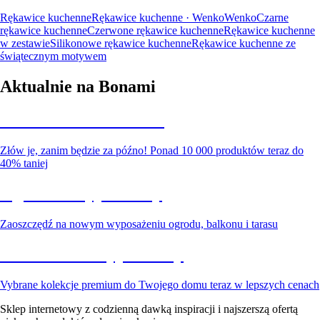
Rękawice kuchenne
Rękawice kuchenne · Wenko
Wenko
Czarne
rękawice kuchenne
Czerwone rękawice kuchenne
Rękawice kuchenne
w zestawie
Silikonowe rękawice kuchenne
Rękawice kuchenne ze
świątecznym motywem
Aktualnie na Bonami
Summer Sale do -40%
Złów je, zanim będzie za późno! Ponad 10 000 produktów teraz do
40% taniej
Ogród na wyprzedaży
Zaoszczędź na nowym wyposażeniu ogrodu, balkonu i tarasu
Premium na wyprzedaży
Vybrane kolekcje premium do Twojego domu teraz w lepszych cenach
Sklep internetowy z codzienną dawką inspiracji i najszerszą ofertą