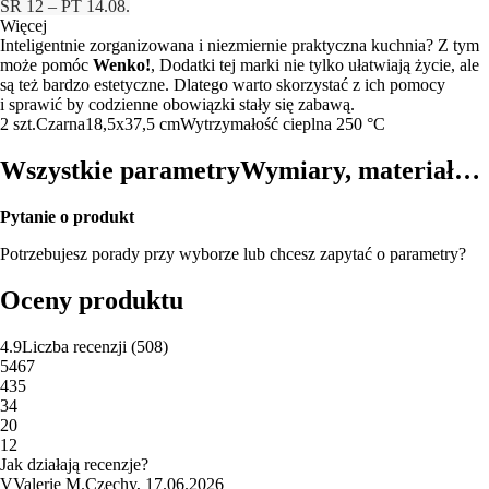
ŚR 12 – PT 14.08.
Więcej
Inteligentnie zorganizowana i niezmiernie praktyczna kuchnia? Z tym
może pomóc
Wenko!
, Dodatki tej marki nie tylko ułatwiają życie, ale
są też bardzo estetyczne. Dlatego warto skorzystać z ich pomocy
i sprawić by codzienne obowiązki stały się zabawą.
2 szt.
Czarna
18,5x37,5 cm
Wytrzymałość cieplna 250 °C
Wszystkie parametry
Wymiary, materiał…
Pytanie o produkt
Potrzebujesz porady przy wyborze lub chcesz zapytać o parametry?
Oceny produktu
4.9
Liczba recenzji
(
508
)
5
467
4
35
3
4
2
0
1
2
Jak działają recenzje?
V
Valerie M.
Czechy
,
17.06.2026