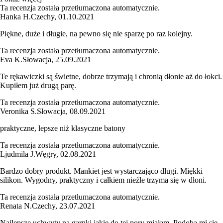
Ta recenzja została przetłumaczona automatycznie.
Hanka H.
Czechy
,
01.10.2021
Piękne, duże i długie, na pewno się nie sparzę po raz kolejny.
Ta recenzja została przetłumaczona automatycznie.
Eva K.
Słowacja
,
25.09.2021
Te rękawiczki są świetne, dobrze trzymają i chronią dłonie aż do łokci.
Kupiłem już drugą parę.
Ta recenzja została przetłumaczona automatycznie.
Veronika S.
Słowacja
,
08.09.2021
praktyczne, lepsze niż klasyczne batony
Ta recenzja została przetłumaczona automatycznie.
Ljudmila J.
Węgry
,
02.08.2021
Bardzo dobry produkt. Mankiet jest wystarczająco długi. Miękki
silikon. Wygodny, praktyczny i całkiem nieźle trzyma się w dłoni.
Ta recenzja została przetłumaczona automatycznie.
Renata N.
Czechy
,
23.07.2021
Najlepsze uchwyty na garnki jakie do tej pory miałam. Podoba mi się