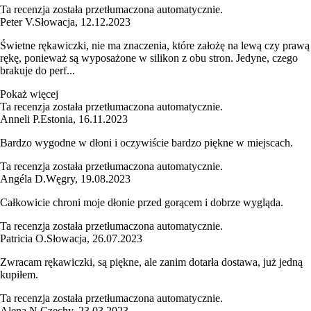
Ta recenzja została przetłumaczona automatycznie.
Peter V.
Słowacja
,
12.12.2023
Świetne rękawiczki, nie ma znaczenia, które założę na lewą czy prawą
rękę, ponieważ są wyposażone w silikon z obu stron. Jedyne, czego
brakuje do perf...
Pokaż więcej
Ta recenzja została przetłumaczona automatycznie.
Anneli P.
Estonia
,
16.11.2023
Bardzo wygodne w dłoni i oczywiście bardzo piękne w miejscach.
Ta recenzja została przetłumaczona automatycznie.
Angéla D.
Węgry
,
19.08.2023
Całkowicie chroni moje dłonie przed gorącem i dobrze wygląda.
Ta recenzja została przetłumaczona automatycznie.
Patricia O.
Słowacja
,
26.07.2023
Zwracam rękawiczki, są piękne, ale zanim dotarła dostawa, już jedną
kupiłem.
Ta recenzja została przetłumaczona automatycznie.
Alena N.
Czechy
,
23.03.2023