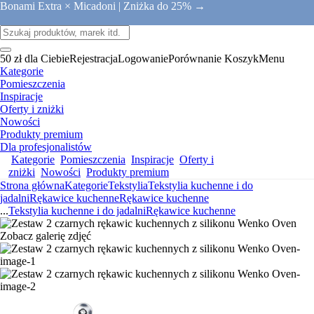
Bonami Extra × Micadoni |
Zniżka do 25% →
50 zł dla Ciebie
Rejestracja
Logowanie
Porównanie
Koszyk
Menu
Kategorie
Pomieszczenia
Inspiracje
Oferty i zniżki
Nowości
Produkty premium
Dla profesjonalistów
Kategorie
Pomieszczenia
Inspiracje
Oferty i
zniżki
Nowości
Produkty premium
Strona główna
Kategorie
Tekstylia
Tekstylia kuchenne i do
jadalni
Rękawice kuchenne
Rękawice kuchenne
...
Tekstylia kuchenne i do jadalni
Rękawice kuchenne
Zobacz galerię zdjęć