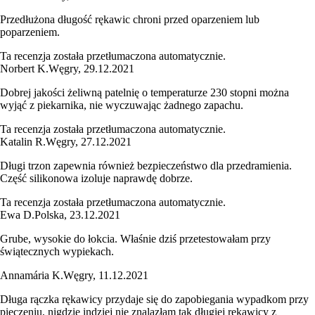
Przedłużona długość rękawic chroni przed oparzeniem lub
poparzeniem.
Ta recenzja została przetłumaczona automatycznie.
Norbert K.
Węgry
,
29.12.2021
Dobrej jakości żeliwną patelnię o temperaturze 230 stopni można
wyjąć z piekarnika, nie wyczuwając żadnego zapachu.
Ta recenzja została przetłumaczona automatycznie.
Katalin R.
Węgry
,
27.12.2021
Długi trzon zapewnia również bezpieczeństwo dla przedramienia.
Część silikonowa izoluje naprawdę dobrze.
Ta recenzja została przetłumaczona automatycznie.
Ewa D.
Polska
,
23.12.2021
Grube, wysokie do łokcia. Właśnie dziś przetestowałam przy
świątecznych wypiekach.
Annamária K.
Węgry
,
11.12.2021
Długa rączka rękawicy przydaje się do zapobiegania wypadkom przy
pieczeniu, nigdzie indziej nie znalazłam tak długiej rękawicy z