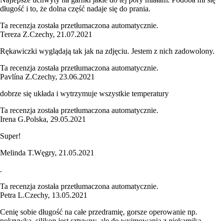
długość i to, że dolna część nadaje się do prania.
Ta recenzja została przetłumaczona automatycznie.
Tereza Z.
Czechy
,
21.07.2021
Rękawiczki wyglądają tak jak na zdjęciu. Jestem z nich zadowolony.
Ta recenzja została przetłumaczona automatycznie.
Pavlína Z.
Czechy
,
23.06.2021
dobrze się układa i wytrzymuje wszystkie temperatury
Ta recenzja została przetłumaczona automatycznie.
Irena G.
Polska
,
29.05.2021
Super!
Melinda T.
Węgry
,
21.05.2021
.
Ta recenzja została przetłumaczona automatycznie.
Petra L.
Czechy
,
13.05.2021
Cenię sobie długość na całe przedramię, gorsze operowanie np.
pokrywką, silikon jest sztywny, ale do wyjmowania z piekarnika