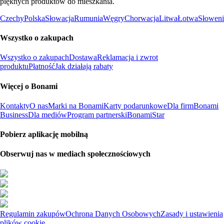
pięknych produktów do mieszkania.
Czechy
Polska
Słowacja
Rumunia
Węgry
Chorwacja
Litwa
Łotwa
Słoweni
Wszystko o zakupach
Wszystko o zakupach
Dostawa
Reklamacja i zwrot
produktu
Płatność
Jak działają rabaty
Więcej o Bonami
Kontakty
O nas
Marki na Bonami
Karty podarunkowe
Dla firm
Bonami
Business
Dla mediów
Program partnerski
BonamiStar
Pobierz aplikację mobilną
Obserwuj nas w mediach społecznościowych
Regulamin zakupów
Ochrona Danych Osobowych
Zasady i ustawienia
plików cookie