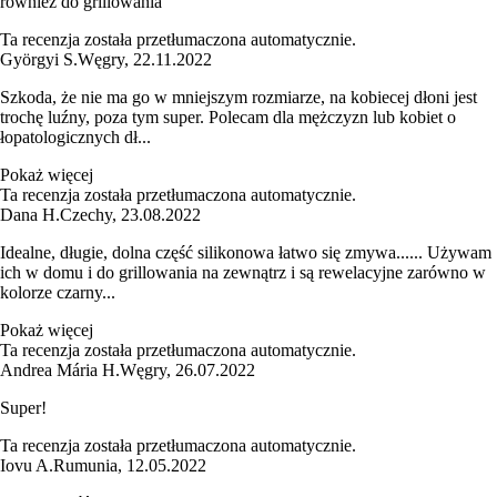
również do grillowania
Ta recenzja została przetłumaczona automatycznie.
Györgyi S.
Węgry
,
22.11.2022
Szkoda, że nie ma go w mniejszym rozmiarze, na kobiecej dłoni jest
trochę luźny, poza tym super. Polecam dla mężczyzn lub kobiet o
łopatologicznych dł...
Pokaż więcej
Ta recenzja została przetłumaczona automatycznie.
Dana H.
Czechy
,
23.08.2022
Idealne, długie, dolna część silikonowa łatwo się zmywa...... Używam
ich w domu i do grillowania na zewnątrz i są rewelacyjne zarówno w
kolorze czarny...
Pokaż więcej
Ta recenzja została przetłumaczona automatycznie.
Andrea Mária H.
Węgry
,
26.07.2022
Super!
Ta recenzja została przetłumaczona automatycznie.
Iovu A.
Rumunia
,
12.05.2022