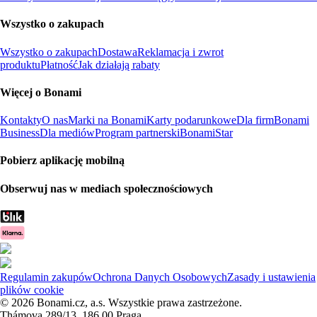
Wszystko o zakupach
Wszystko o zakupach
Dostawa
Reklamacja i zwrot
produktu
Płatność
Jak działają rabaty
Więcej o Bonami
Kontakty
O nas
Marki na Bonami
Karty podarunkowe
Dla firm
Bonami
Business
Dla mediów
Program partnerski
BonamiStar
Pobierz aplikację mobilną
Obserwuj nas w mediach społecznościowych
Regulamin zakupów
Ochrona Danych Osobowych
Zasady i ustawienia
plików cookie
© 2026 Bonami.cz, a.s. Wszystkie prawa zastrzeżone.
Thámova 289/13, 186 00 Praga