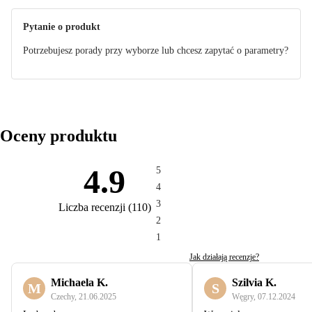
Pytanie o produkt
Potrzebujesz porady przy wyborze lub chcesz zapytać o parametry?
Oceny produktu
4.9
5
4
3
Liczba recenzji
(
110
)
2
1
Jak działają recenzje?
Michaela K.
Szilvia K.
M
S
Czechy
,
21.06.2025
Węgry
,
07.12.2024