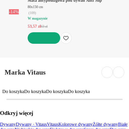
Mata antypoślizgowa pod dywan Anti Slip
80x150 cm
-14%
(
109
)
W magazynie
53,57 zł
63 zł
DO KOSZYKA
Marka Vitaus
Do koszyka
Do koszyka
Do koszyka
Do koszyka
Odkryj więcej
Dywany
Dywany · Vitaus
Vitaus
Kolorowe dywany
Żółte dywany
Białe