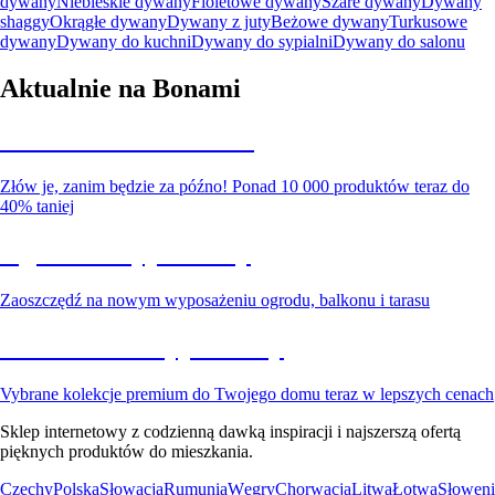
dywany
Niebieskie dywany
Fioletowe dywany
Szare dywany
Dywany
shaggy
Okrągłe dywany
Dywany z juty
Beżowe dywany
Turkusowe
dywany
Dywany do kuchni
Dywany do sypialni
Dywany do salonu
Aktualnie na Bonami
Summer Sale do -40%
Złów je, zanim będzie za późno! Ponad 10 000 produktów teraz do
40% taniej
Ogród na wyprzedaży
Zaoszczędź na nowym wyposażeniu ogrodu, balkonu i tarasu
Premium na wyprzedaży
Vybrane kolekcje premium do Twojego domu teraz w lepszych cenach
Sklep internetowy z codzienną dawką inspiracji i najszerszą ofertą
pięknych produktów do mieszkania.
Czechy
Polska
Słowacja
Rumunia
Węgry
Chorwacja
Litwa
Łotwa
Słoweni