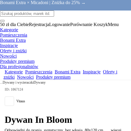
Bonami Extra × Micadoni |
Zniżka do 25% →
50 zł dla Ciebie
Rejestracja
Logowanie
Porównanie
Koszyk
Menu
Kategorie
Pomieszczenia
Bonami Extra
Inspiracje
Oferty i zniżki
Nowości
Produkty premium
Dla profesjonalistów
Kategorie
Pomieszczenia
Bonami Extra
Inspiracje
Oferty i
zniżki
Nowości
Produkty premium
...
Dywany i wycieraczki
Dywany
ID: 1067124
Vitaus
Dywan In Bloom
Odpowiedni do prania, syntetyczny, bez włosia, 80x120 cm
, …
więcej