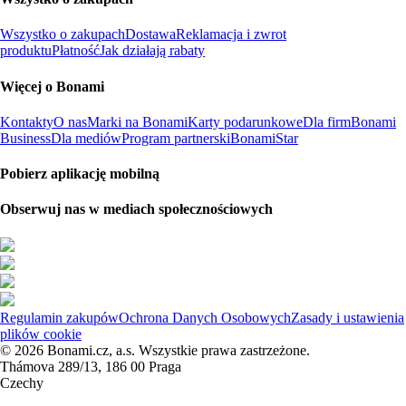
Wszystko o zakupach
Dostawa
Reklamacja i zwrot
produktu
Płatność
Jak działają rabaty
Więcej o Bonami
Kontakty
O nas
Marki na Bonami
Karty podarunkowe
Dla firm
Bonami
Business
Dla mediów
Program partnerski
BonamiStar
Pobierz aplikację mobilną
Obserwuj nas w mediach społecznościowych
Regulamin zakupów
Ochrona Danych Osobowych
Zasady i ustawienia
plików cookie
© 2026 Bonami.cz, a.s. Wszystkie prawa zastrzeżone.
Thámova 289/13, 186 00 Praga
Czechy