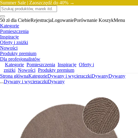
Summer Sale |
Zaoszczędź do 40% →
50 zł dla Ciebie
Rejestracja
Logowanie
Porównanie
Koszyk
Menu
Kategorie
Pomieszczenia
Inspiracje
Oferty i zniżki
Nowości
Produkty premium
Dla profesjonalistów
Kategorie
Pomieszczenia
Inspiracje
Oferty i
zniżki
Nowości
Produkty premium
Strona główna
Kategorie
Dywany i wycieraczki
Dywany
Dywany
...
Dywany i wycieraczki
Dywany