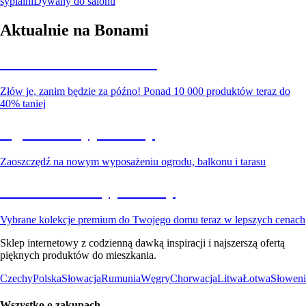
sypialni
Dywany do salonu
Aktualnie na Bonami
Summer Sale do -40%
Złów je, zanim będzie za późno! Ponad 10 000 produktów teraz do
40% taniej
Ogród na wyprzedaży
Zaoszczędź na nowym wyposażeniu ogrodu, balkonu i tarasu
Premium na wyprzedaży
Vybrane kolekcje premium do Twojego domu teraz w lepszych cenach
Sklep internetowy z codzienną dawką inspiracji i najszerszą ofertą
pięknych produktów do mieszkania.
Czechy
Polska
Słowacja
Rumunia
Węgry
Chorwacja
Litwa
Łotwa
Słoweni
Wszystko o zakupach