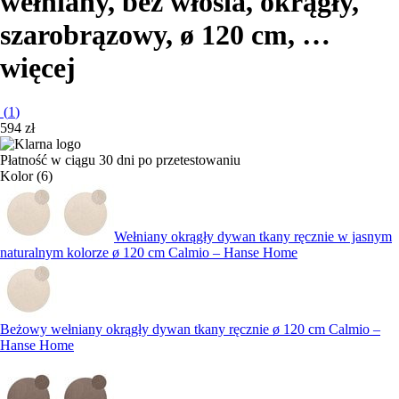
wełniany, bez włosia, okrągły,
szarobrązowy, ø 120 cm
, …
więcej
(
1
)
594 zł
Płatność w ciągu 30 dni po przetestowaniu
Kolor (6)
Wełniany okrągły dywan tkany ręcznie w jasnym
naturalnym kolorze ø 120 cm Calmio – Hanse Home
Beżowy wełniany okrągły dywan tkany ręcznie ø 120 cm Calmio –
Hanse Home