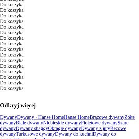
Do koszyka
Do koszyka
Do koszyka
Do koszyka
Do koszyka
Do koszyka
Do koszyka
Do koszyka
Do koszyka
Do koszyka
Do koszyka
Do koszyka
Do koszyka
Do koszyka
Do koszyka
Do koszyka
Odkryj więcej
Dywany
Dywany · Hanse Home
Hanse Home
Brązowe dywany
Żółte
dywany
Białe dywany
Niebieskie dywany
Fioletowe dywany
Szare
dywany
Dywany shaggy
Okrągłe dywany
Dywany z juty
Beżowe
dywany
Turkusowe dywany
Dywany do kuchni
Dywany do