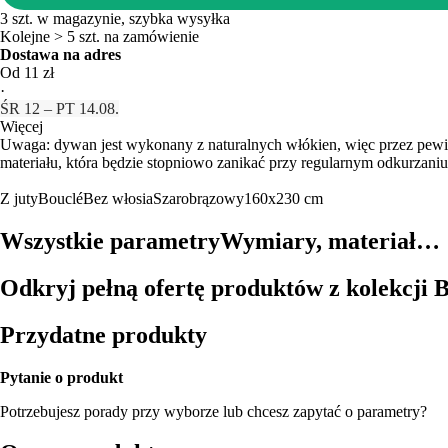
3 szt. w magazynie, szybka wysyłka
Kolejne > 5 szt. na zamówienie
Dostawa na adres
Od 11 zł
·
ŚR 12 – PT 14.08.
Więcej
Uwaga: dywan jest wykonany z naturalnych włókien, więc przez pewien
materiału, która będzie stopniowo zanikać przy regularnym odkurzaniu
Z juty
Bouclé
Bez włosia
Szarobrązowy
160x230 cm
Wszystkie parametry
Wymiary, materiał…
Odkryj pełną ofertę produktów z kolekcji 
Przydatne produkty
Pytanie o produkt
Potrzebujesz porady przy wyborze lub chcesz zapytać o parametry?