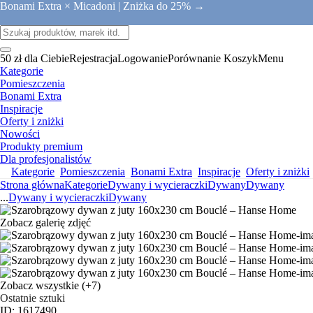
Bonami Extra × Micadoni |
Zniżka do 25% →
50 zł dla Ciebie
Rejestracja
Logowanie
Porównanie
Koszyk
Menu
Kategorie
Pomieszczenia
Bonami Extra
Inspiracje
Oferty i zniżki
Nowości
Produkty premium
Dla profesjonalistów
Kategorie
Pomieszczenia
Bonami Extra
Inspiracje
Oferty i zniżki
Strona główna
Kategorie
Dywany i wycieraczki
Dywany
Dywany
...
Dywany i wycieraczki
Dywany
Zobacz galerię zdjęć
Zobacz wszystkie
(+7)
Ostatnie sztuki
ID: 1617490