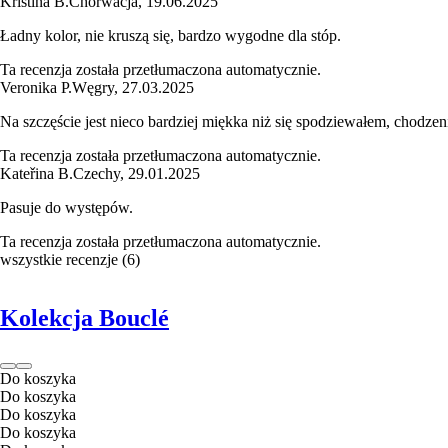
Kristina B.
Chorwacja
,
19.06.2025
Ładny kolor, nie kruszą się, bardzo wygodne dla stóp.
Ta recenzja została przetłumaczona automatycznie.
Veronika P.
Węgry
,
27.03.2025
Na szczęście jest nieco bardziej miękka niż się spodziewałem, chodzeni
Ta recenzja została przetłumaczona automatycznie.
Kateřina B.
Czechy
,
29.01.2025
Pasuje do występów.
Ta recenzja została przetłumaczona automatycznie.
wszystkie recenzje
(
6
)
Kolekcja Bouclé
Do koszyka
Do koszyka
Do koszyka
Do koszyka