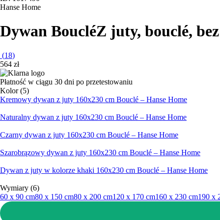
Hanse Home
Dywan Bouclé
Z juty, bouclé, be
(
18
)
564 zł
Płatność w ciągu 30 dni po przetestowaniu
Kolor (5)
Kremowy dywan z juty 160x230 cm Bouclé – Hanse Home
Naturalny dywan z juty 160x230 cm Bouclé – Hanse Home
Czarny dywan z juty 160x230 cm Bouclé – Hanse Home
Szarobrązowy dywan z juty 160x230 cm Bouclé – Hanse Home
Dywan z juty w kolorze khaki 160x230 cm Bouclé – Hanse Home
Wymiary (6)
60 x 90 cm
80 x 150 cm
80 x 200 cm
120 x 170 cm
160 x 230 cm
190 x 