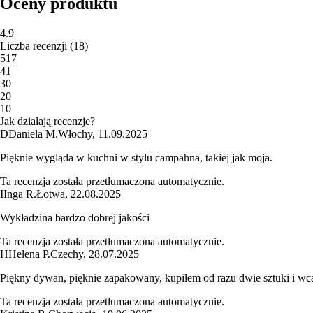
Oceny produktu
4.9
Liczba recenzji
(
18
)
5
17
4
1
3
0
2
0
1
0
Jak działają recenzje?
D
Daniela M.
Włochy
,
11.09.2025
Pięknie wygląda w kuchni w stylu campahna, takiej jak moja.
Ta recenzja została przetłumaczona automatycznie.
I
Inga R.
Łotwa
,
22.08.2025
Wykładzina bardzo dobrej jakości
Ta recenzja została przetłumaczona automatycznie.
H
Helena P.
Czechy
,
28.07.2025
Piękny dywan, pięknie zapakowany, kupiłem od razu dwie sztuki i wcal
Ta recenzja została przetłumaczona automatycznie.