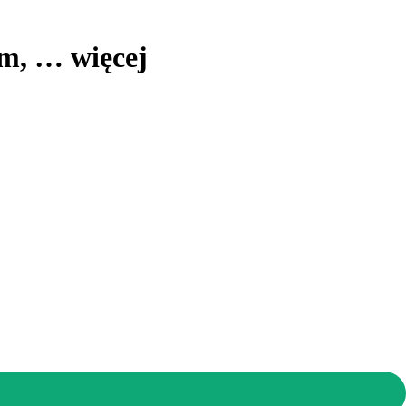
cm
, …
więcej