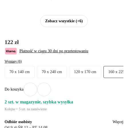
Zobacz wszystkie
(+6)
122 zł
Płatność w ciągu 30 dni po przetestowaniu
Wymiary (6)
70 x 140 cm
70 x 240 cm
120 x 170 cm
160 x 225 
Do koszyka
2 szt. w magazynie, szybka wysyłka
Kolejne > 5 szt. na zamówienie
Odbiór osobisty
Więcej
Od 9 zł
·
ŚR 12 – PT 14.08.