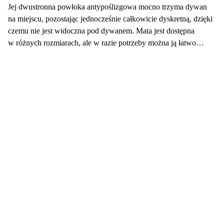
Jej dwustronna powłoka antypoślizgowa mocno trzyma dywan
na miejscu, pozostając jednocześnie całkowicie dyskretną, dzięki
czemu nie jest widoczna pod dywanem. Mata jest dostępna
w różnych rozmiarach, ale w razie potrzeby można ją łatwo
przyciąć do wymaganego rozmiaru, aby idealnie pasowała pod
dywan.