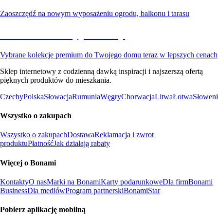
Zaoszczędź na nowym wyposażeniu ogrodu, balkonu i tarasu
Premium na wyprzedaży
Vybrane kolekcje premium do Twojego domu teraz w lepszych cenach
Sklep internetowy z codzienną dawką inspiracji i najszerszą ofertą
pięknych produktów do mieszkania.
Czechy
Polska
Słowacja
Rumunia
Węgry
Chorwacja
Litwa
Łotwa
Słoweni
Wszystko o zakupach
Wszystko o zakupach
Dostawa
Reklamacja i zwrot
produktu
Płatność
Jak działają rabaty
Więcej o Bonami
Kontakty
O nas
Marki na Bonami
Karty podarunkowe
Dla firm
Bonami
Business
Dla mediów
Program partnerski
BonamiStar
Pobierz aplikację mobilną