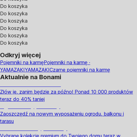
Do koszyka
Do koszyka
Do koszyka
Do koszyka
Do koszyka
Do koszyka
Odkryj więcej
Pojemniki na karmę
Pojemniki na karmę ·
YAMAZAKI
YAMAZAKI
Czarne pojemniki na karmę
Aktualnie na Bonami
Summer Sale do -40%
Złów je, zanim będzie za późno! Ponad 10 000 produktów
teraz do 40% taniej
Ogród na wyprzedaży
Zaoszczędź na nowym wyposażeniu ogrodu, balkonu i
tarasu
Premium na wyprzedaży
Vybrane kolekcje premium do Twojego domu teraz w