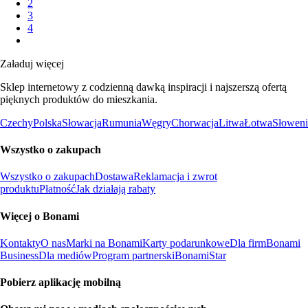
2
3
4
Załaduj więcej
Sklep internetowy z codzienną dawką inspiracji i najszerszą ofertą
pięknych produktów do mieszkania.
Czechy
Polska
Słowacja
Rumunia
Węgry
Chorwacja
Litwa
Łotwa
Słoweni
Wszystko o zakupach
Wszystko o zakupach
Dostawa
Reklamacja i zwrot
produktu
Płatność
Jak działają rabaty
Więcej o Bonami
Kontakty
O nas
Marki na Bonami
Karty podarunkowe
Dla firm
Bonami
Business
Dla mediów
Program partnerski
BonamiStar
Pobierz aplikację mobilną