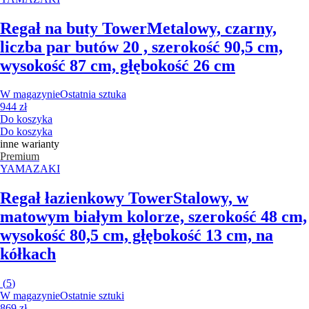
Regał na buty Tower
Metalowy, czarny,
liczba par butów 20 , szerokość 90,5 cm,
wysokość 87 cm, głębokość 26 cm
W magazynie
Ostatnia sztuka
944 zł
Do koszyka
Do koszyka
inne warianty
Premium
YAMAZAKI
Regał łazienkowy Tower
Stalowy, w
matowym białym kolorze, szerokość 48 cm,
wysokość 80,5 cm, głębokość 13 cm, na
kółkach
(
5
)
W magazynie
Ostatnie sztuki
869 zł