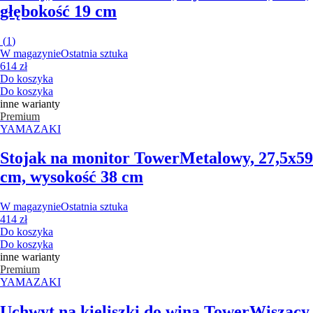
głębokość 19 cm
(
1
)
W magazynie
Ostatnia sztuka
614 zł
Do koszyka
Do koszyka
inne warianty
Premium
YAMAZAKI
Stojak na monitor Tower
Metalowy, 27,5x59
cm, wysokość 38 cm
W magazynie
Ostatnia sztuka
414 zł
Do koszyka
Do koszyka
inne warianty
Premium
YAMAZAKI
Uchwyt na kieliszki do wina Tower
Wiszący,