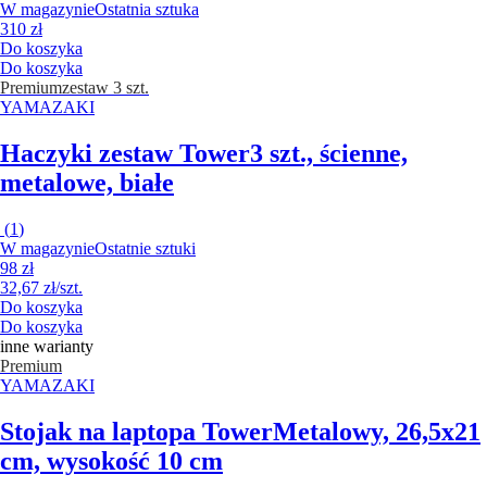
W magazynie
Ostatnia sztuka
310 zł
Do koszyka
Do koszyka
Premium
zestaw 3 szt.
YAMAZAKI
Haczyki zestaw Tower
3 szt., ścienne,
metalowe, białe
(
1
)
W magazynie
Ostatnie sztuki
98 zł
32,67 zł/szt.
Do koszyka
Do koszyka
inne warianty
Premium
YAMAZAKI
Stojak na laptopa Tower
Metalowy, 26,5x21
cm, wysokość 10 cm