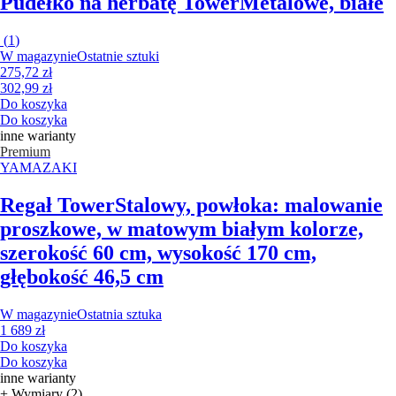
Pudełko na herbatę Tower
Metalowe, białe
(
1
)
W magazynie
Ostatnie sztuki
275,72 zł
302,99 zł
Do koszyka
Do koszyka
inne warianty
Premium
YAMAZAKI
Regał Tower
Stalowy, powłoka: malowanie
proszkowe, w matowym białym kolorze,
szerokość 60 cm, wysokość 170 cm,
głębokość 46,5 cm
W magazynie
Ostatnia sztuka
1 689 zł
Do koszyka
Do koszyka
inne warianty
+ Wymiary (2)