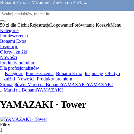
Bonami Extra × Micadoni |
Zniżka do 25% →
50 zł dla Ciebie
Rejestracja
Logowanie
Porównanie
Koszyk
Menu
Kategorie
Pomieszczenia
Bonami Extra
Inspiracje
Oferty i zniżki
Nowości
Produkty premium
Dla profesjonalistów
Kategorie
Pomieszczenia
Bonami Extra
Inspiracje
Oferty i
zniżki
Nowości
Produkty premium
Strona główna
Marki na Bonami
YAMAZAKI
YAMAZAKI
...
Marki na Bonami
YAMAZAKI
YAMAZAKI · Tower
Filtry
1