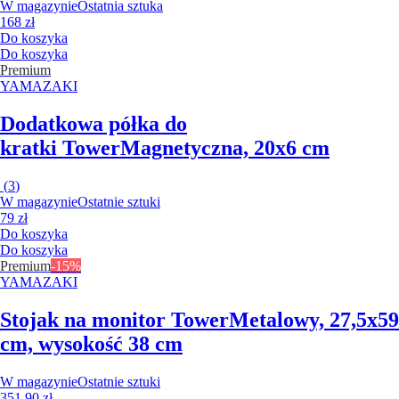
W magazynie
Ostatnia sztuka
168 zł
Do koszyka
Do koszyka
Premium
YAMAZAKI
Dodatkowa półka do
kratki Tower
Magnetyczna, 20x6 cm
(
3
)
W magazynie
Ostatnie sztuki
79 zł
Do koszyka
Do koszyka
Premium
-15%
YAMAZAKI
Stojak na monitor Tower
Metalowy, 27,5x59
cm, wysokość 38 cm
W magazynie
Ostatnie sztuki
351,90 zł