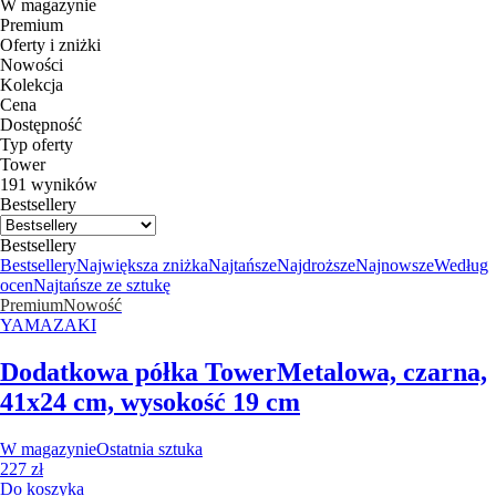
W magazynie
Premium
Oferty i zniżki
Nowości
Kolekcja
Cena
Dostępność
Typ oferty
Tower
191 wyników
Bestsellery
Bestsellery
Bestsellery
Największa zniżka
Najtańsze
Najdroższe
Najnowsze
Według
ocen
Najtańsze ze sztukę
Premium
Nowość
YAMAZAKI
Dodatkowa półka Tower
Metalowa, czarna,
41x24 cm, wysokość 19 cm
W magazynie
Ostatnia sztuka
227 zł
Do koszyka