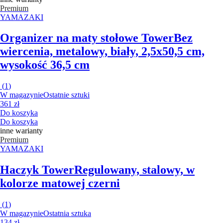
Premium
YAMAZAKI
Organizer na maty stołowe Tower
Bez
wiercenia, metalowy, biały, 2,5x50,5 cm,
wysokość 36,5 cm
(
1
)
W magazynie
Ostatnie sztuki
361 zł
Do koszyka
Do koszyka
inne warianty
Premium
YAMAZAKI
Haczyk Tower
Regulowany, stalowy, w
kolorze matowej czerni
(
1
)
W magazynie
Ostatnia sztuka
134 zł