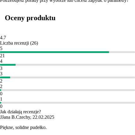
Potrzebujesz porady przy wyborze lub chcesz zapytać o parametry?
Oceny produktu
4.7
Liczba recenzji
(
26
)
5
21
4
3
3
2
2
0
1
0
Jak działają recenzje?
J
Jana B.
Czechy
,
22.02.2025
Piękne, solidne pudełko.