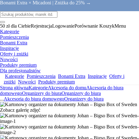
Bonami Extra × Micadoni |
Zniżka do 25% →
50 zł dla Ciebie
Rejestracja
Logowanie
Porównanie
Koszyk
Menu
Kategorie
Pomieszczenia
Bonami Extra
Inspiracje
Oferty i zniżki
Nowości
Produkty premium
Dla profesjonalistów
Kategorie
Pomieszczenia
Bonami Extra
Inspiracje
Oferty i
zniżki
Nowości
Produkty premium
Strona główna
Kategorie
Akcesoria do domu
Akcesoria do biura
domowego
Organizery do biura
Organizery do biura
...
Akcesoria do biura domowego
Organizery do biura
Zobacz galerię zdjęć