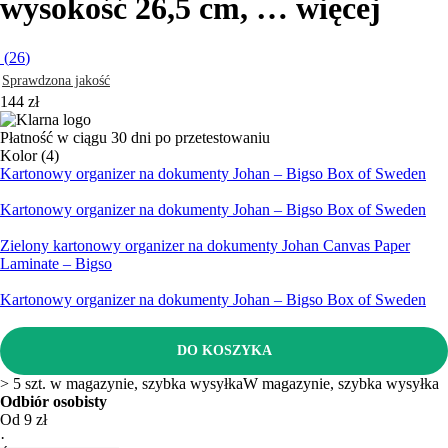
wysokość 26,5 cm
, …
więcej
(
26
)
Sprawdzona jakość
144 zł
Płatność w ciągu 30 dni po przetestowaniu
Kolor (4)
Kartonowy organizer na dokumenty Johan – Bigso Box of Sweden
Kartonowy organizer na dokumenty Johan – Bigso Box of Sweden
Zielony kartonowy organizer na dokumenty Johan Canvas Paper
Laminate – Bigso
Kartonowy organizer na dokumenty Johan – Bigso Box of Sweden
DO KOSZYKA
> 5 szt. w magazynie, szybka wysyłka
W magazynie, szybka wysyłka
Odbiór osobisty
Od 9 zł
·