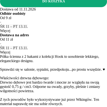
DO KOSZYKA
Dostawa od 11.11.2026
Odbiór osobisty
Od 9 zł
·
ŚR 11 – PT 13.11.
Więcej
Dostawa na adres
Od 11 zł
·
ŚR 11 – PT 13.11.
Więcej
Półka ścienna z 2 hakami z kolekcji Hook to uosobienie lekkiego,
eleganckiego designu.
Sprawdzi się w salonie, sypialni, przedpokoju...po prostu wszędzie. ♥
Właściwości drewna dębowego:
Drewno dębowe jest bardzo twarde i mocne ze względu na swoją
gęstość 0,75 g / cm3. Odporne na owady, grzyby, pleśnie i zmiany
wilgotności powietrza.
Z tych powodów było wykorzystywane już przez Wikingów. Ten
materiał naprawdę nie ma sobie równych.