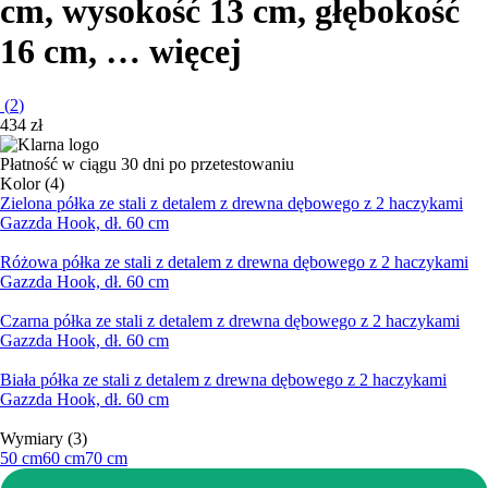
cm, wysokość 13 cm, głębokość
16 cm
, …
więcej
(
2
)
434 zł
Płatność w ciągu 30 dni po przetestowaniu
Kolor (4)
Zielona półka ze stali z detalem z drewna dębowego z 2 haczykami
Gazzda Hook, dł. 60 cm
Różowa półka ze stali z detalem z drewna dębowego z 2 haczykami
Gazzda Hook, dł. 60 cm
Czarna półka ze stali z detalem z drewna dębowego z 2 haczykami
Gazzda Hook, dł. 60 cm
Biała półka ze stali z detalem z drewna dębowego z 2 haczykami
Gazzda Hook, dł. 60 cm
Wymiary (3)
50 cm
60 cm
70 cm