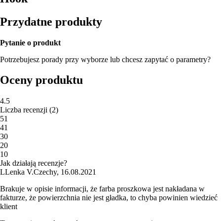
Przydatne produkty
Pytanie o produkt
Potrzebujesz porady przy wyborze lub chcesz zapytać o parametry?
Oceny produktu
4.5
Liczba recenzji
(
2
)
5
1
4
1
3
0
2
0
1
0
Jak działają recenzje?
L
Lenka V.
Czechy
,
16.08.2021
Brakuje w opisie informacji, że farba proszkowa jest nakładana w
fakturze, że powierzchnia nie jest gładka, to chyba powinien wiedzieć
klient