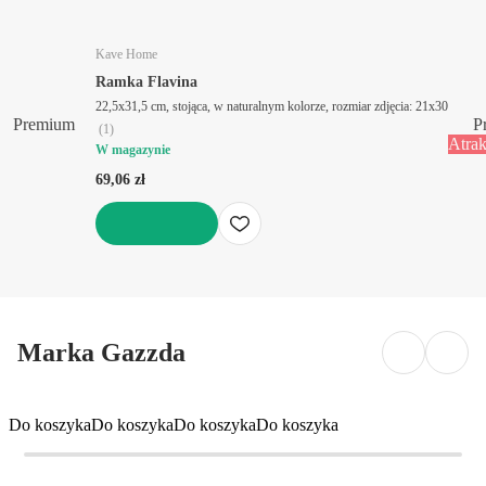
Kave Home
Ramka Flavina
22,5x31,5 cm, stojąca, w naturalnym kolorze, rozmiar zdjęcia: 21x30
Premium
P
(
1
)
Atrak
W magazynie
69,06 zł
DO KOSZYKA
Marka Gazzda
Do koszyka
Do koszyka
Do koszyka
Do koszyka