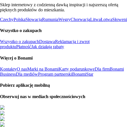
Sklep internetowy z codzienną dawką inspiracji i najszerszą ofertą
pięknych produktów do mieszkania.
Czechy
Polska
Słowacja
Rumunia
Węgry
Chorwacja
Litwa
Łotwa
Słoweni
Wszystko o zakupach
Wszystko o zakupach
Dostawa
Reklamacja i zwrot
produktu
Płatność
Jak działają rabaty
Więcej o Bonami
Kontakty
O nas
Marki na Bonami
Karty podarunkowe
Dla firm
Bonami
Business
Dla mediów
Program partnerski
BonamiStar
Pobierz aplikację mobilną
Obserwuj nas w mediach społecznościowych