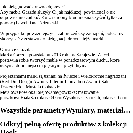
Jak pielęgnować drewno dębowe?
Aby meble Gazzda służyły Ci jak najdłużej, powinieneś o nie
odpowiednio zadbać. Kurz i drobny brud można czyścić tylko za
pomocą bawełnianej ściereczki.
W przypadku poważniejszych zabrudzeń czy zadrapań, polecamy
skorzystać z zestawu do pielęgnacji drewna tejże marki.
O marce Gazzda:
Marka Gazzda powstała w 2013 roku w Sarajewie. Za cel
postawiła sobie tworzyć meble w ponadczasowym duchu, które
uczynią dom miejscem pięknym i przytulnym.
Projektantami marki są uznani na świecie i wielokrotnie nagradzani
(Red Dot Design Awards, Interior Innovation Award) Salih
Teskeredzic i Mustafa Cohadzic.
Metalowa
Powłoka: olejowanie/powłoka: malowanie
proszkowe
Biała
Szerokość 60 cm
Wysokość 13 cm
Głębokość 16 cm
Wszystkie parametry
Wymiary, materiał…
Odkryj pełną ofertę produktów z kolekcji
Hook