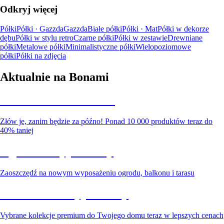
Odkryj więcej
Półki
Półki · Gazzda
Gazzda
Białe półki
Półki · Mat
Półki w dekorze
dębu
Półki w stylu retro
Czarne półki
Półki w zestawie
Drewniane
półki
Metalowe półki
Minimalistyczne półki
Wielopoziomowe
półki
Półki na zdjęcia
Aktualnie na Bonami
Summer Sale do -40%
Złów je, zanim będzie za późno! Ponad 10 000 produktów teraz do
40% taniej
Ogród na wyprzedaży
Zaoszczędź na nowym wyposażeniu ogrodu, balkonu i tarasu
Premium na wyprzedaży
Vybrane kolekcje premium do Twojego domu teraz w lepszych cenach