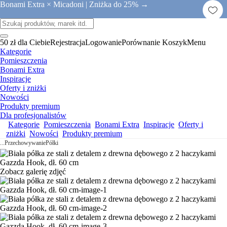
Bonami Extra × Micadoni |
Zniżka do 25% →
50 zł dla Ciebie
Rejestracja
Logowanie
Porównanie
Koszyk
Menu
Kategorie
Pomieszczenia
Bonami Extra
Inspiracje
Oferty i zniżki
Nowości
Produkty premium
Dla profesjonalistów
Kategorie
Pomieszczenia
Bonami Extra
Inspiracje
Oferty i
zniżki
Nowości
Produkty premium
...
Przechowywanie
Półki
Zobacz galerię zdjęć