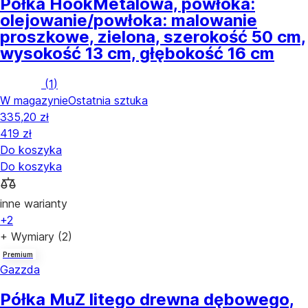
Półka Hook
Metalowa, powłoka:
olejowanie/powłoka: malowanie
proszkowe, zielona, szerokość 50 cm,
wysokość 13 cm, głębokość 16 cm
(
1
)
W magazynie
Ostatnia sztuka
335,20 zł
419 zł
Do koszyka
Do koszyka
inne warianty
+2
+ Wymiary (2)
Premium
Gazzda
Półka Mu
Z litego drewna dębowego,