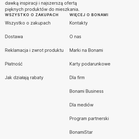
dawką inspiracji i najszerszą ofertą
pięknych produktów do mieszkania.
WSZYSTKO O ZAKUPACH
WIĘCEJ O BONAMI
Wszystko o zakupach
Kontakty
Dostawa
O nas
Reklamacja i zwrot produktu
Marki na Bonami
Płatność
Karty podarunkowe
Jak działają rabaty
Dla firm
Bonami Business
Dla mediów
Program partnerski
BonamiStar