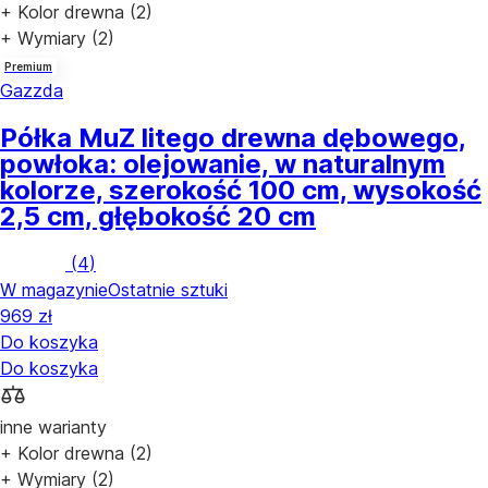
+ Kolor drewna (2)
+ Wymiary (2)
Premium
Gazzda
Półka Mu
Z litego drewna dębowego,
powłoka: olejowanie, w naturalnym
kolorze, szerokość 100 cm, wysokość
2,5 cm, głębokość 20 cm
(
4
)
W magazynie
Ostatnie sztuki
969 zł
Do koszyka
Do koszyka
inne warianty
+ Kolor drewna (2)
+ Wymiary (2)