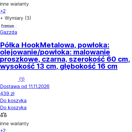
inne warianty
+2
+ Wymiary (3)
Premium
Gazzda
Półka Hook
Metalowa, powłoka:
olejowanie/powłoka: malowanie
proszkowe, czarna, szerokość 60 cm,
wysokość 13 cm, głębokość 16 cm
(
1
)
Dostawa od 11.11.2026
439 zł
Do koszyka
Do koszyka
inne warianty
+2