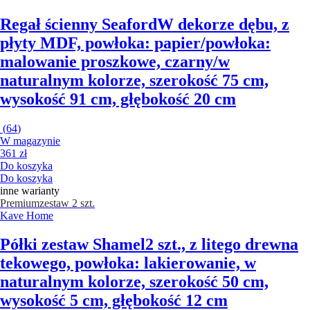
Regał ścienny Seaford
W dekorze dębu, z
płyty MDF, powłoka: papier/powłoka:
malowanie proszkowe, czarny/w
naturalnym kolorze, szerokość 75 cm,
wysokość 91 cm, głębokość 20 cm
(
64
)
W magazynie
361 zł
Do koszyka
Do koszyka
inne warianty
Premium
zestaw 2 szt.
Kave Home
Półki zestaw Shamel
2 szt., z litego drewna
tekowego, powłoka: lakierowanie, w
naturalnym kolorze, szerokość 50 cm,
wysokość 5 cm, głębokość 12 cm