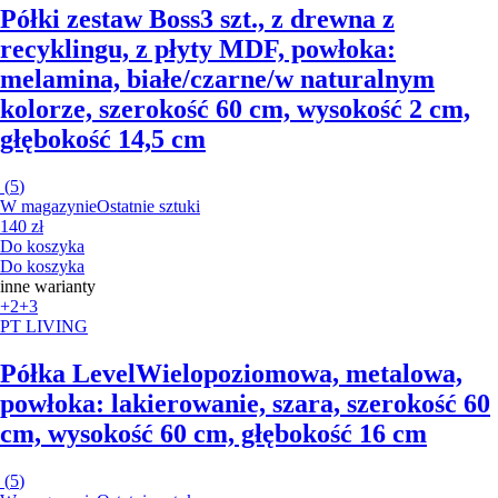
Półki zestaw Boss
3 szt., z drewna z
recyklingu, z płyty MDF, powłoka:
melamina, białe/czarne/w naturalnym
kolorze, szerokość 60 cm, wysokość 2 cm,
głębokość 14,5 cm
(
5
)
W magazynie
Ostatnie sztuki
140 zł
Do koszyka
Do koszyka
inne warianty
+2
+3
PT LIVING
Półka Level
Wielopoziomowa, metalowa,
powłoka: lakierowanie, szara, szerokość 60
cm, wysokość 60 cm, głębokość 16 cm
(
5
)