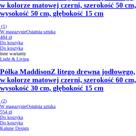
w kolorze matowej czerni, szerokość 50 cm,
wysokość 50 cm, głębokość 15 cm
(
1
)
W magazynie
Ostatnia sztuka
484 zł
Do koszyka
Do koszyka
inne warianty
Light & Living
Półka Maddison
Z litego drewna jodłowego,
w kolorze matowej czerni, szerokość 60 cm,
wysokość 30 cm, głębokość 15 cm
(
2
)
W magazynie
Ostatnia sztuka
554 zł
Do koszyka
Do koszyka
Kalune Design