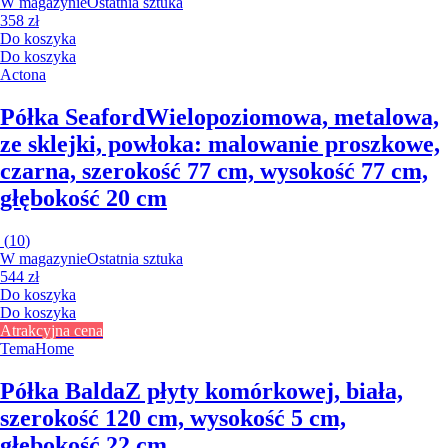
W magazynie
Ostatnia sztuka
358 zł
Do koszyka
Do koszyka
Actona
Półka Seaford
Wielopoziomowa, metalowa,
ze sklejki, powłoka: malowanie proszkowe,
czarna, szerokość 77 cm, wysokość 77 cm,
głębokość 20 cm
(
10
)
W magazynie
Ostatnia sztuka
544 zł
Do koszyka
Do koszyka
Atrakcyjna cena
TemaHome
Półka Balda
Z płyty komórkowej, biała,
szerokość 120 cm, wysokość 5 cm,
głębokość 22 cm