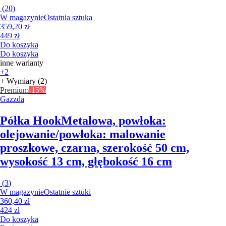
(
20
)
W magazynie
Ostatnia sztuka
359,20 zł
449 zł
Do koszyka
Do koszyka
inne warianty
+2
+ Wymiary (2)
Premium
-15%
Gazzda
Półka Hook
Metalowa, powłoka:
olejowanie/powłoka: malowanie
proszkowe, czarna, szerokość 50 cm,
wysokość 13 cm, głębokość 16 cm
(
3
)
W magazynie
Ostatnie sztuki
360,40 zł
424 zł
Do koszyka