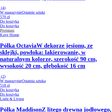
(
4
)
W magazynie
Ostatnie sztuki
570 zł
Do koszyka
Do koszyka
Premium
Kave Home
Półka Octavia
W dekorze jesionu, ze
sklejki, powłoka: lakierowanie, w
naturalnym kolorze, szerokość 90 cm,
wysokość 20 cm, głębokość 16 cm
(
2
)
W magazynie
Ostatnia sztuka
518 zł
Do koszyka
Do koszyka
Light & Living
Półka Maddison
Z litego drewna jodłowego,