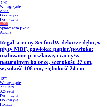
(
74
)
W magazynie
270 zł
Do koszyka
Do koszyka
-12%
Sprawdzona jakość
Actona
Regał ścienny Seaford
W dekorze dębu, z
płyty MDF, powłoka: papier/powłoka:
malowanie proszkowe, czarny/w
naturalnym kolorze, szerokość 37 cm,
wysokość 108 cm, głębokość 24 cm
(
27
)
W magazynie
279,94 zł
320,99 zł
Do koszyka
Do koszyka
Homitis