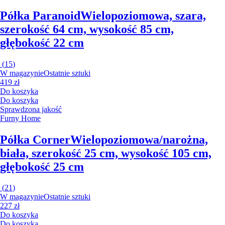
Półka Paranoid
Wielopoziomowa, szara,
szerokość 64 cm, wysokość 85 cm,
głębokość 22 cm
(
15
)
W magazynie
Ostatnie sztuki
419 zł
Do koszyka
Do koszyka
Sprawdzona jakość
Furny Home
Półka Corner
Wielopoziomowa/narożna,
biała, szerokość 25 cm, wysokość 105 cm,
głębokość 25 cm
(
21
)
W magazynie
Ostatnie sztuki
227 zł
Do koszyka
Do koszyka