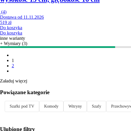
(
4
)
Dostawa od 11.11.2026
519 zł
Do koszyka
Do koszyka
inne warianty
+ Wymiary (3)
1
2
Załaduj więcej
Powiązane kategorie
Szafki pod TV
Komody
Witryny
Szafy
Przechowywa
Ulubione filtry