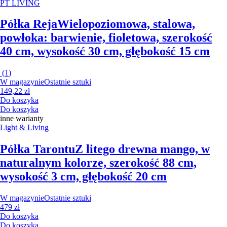
PT LIVING
Półka Reja
Wielopoziomowa, stalowa,
powłoka: barwienie, fioletowa, szerokość
40 cm, wysokość 30 cm, głębokość 15 cm
(
1
)
W magazynie
Ostatnie sztuki
149,22 zł
Do koszyka
Do koszyka
inne warianty
Light & Living
Półka Tarontu
Z litego drewna mango, w
naturalnym kolorze, szerokość 88 cm,
wysokość 3 cm, głębokość 20 cm
W magazynie
Ostatnie sztuki
479 zł
Do koszyka
Do koszyka