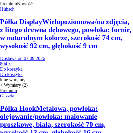
Premium
Nowość
Hübsch
Półka Display
Wielopoziomowa/na zdjęcia,
z litego drewna dębowego, powłoka: fornir,
w naturalnym kolorze, szerokość 74 cm,
wysokość 92 cm, głębokość 9 cm
Dostawa od 07.09.2026
804 zł
Do koszyka
Do koszyka
inne warianty
+ Wymiary (2)
Premium
Gazzda
Półka Hook
Metalowa, powłoka:
olejowanie/powłoka: malowanie
proszkowe, biała, szerokość 70 cm,
wysokość 13 cm, głębokość 16 cm