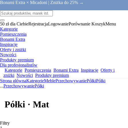
Bonami Extra × Micadoni |
Zniżka do 25% →
50 zł dla Ciebie
Rejestracja
Logowanie
Porównanie
Koszyk
Menu
Kategorie
Pomieszczenia
Bonami Extra
Inspiracje
Oferty i zniżki
Nowości
Produkty premium
Dla profesjonalistów
Kategorie
Pomieszczenia
Bonami Extra
Inspiracje
Oferty i
zniżki
Nowości
Produkty premium
Strona główna
Kategorie
Meble
Przechowywanie
Półki
Półki
...
Przechowywanie
Półki
Półki · Mat
Filtry