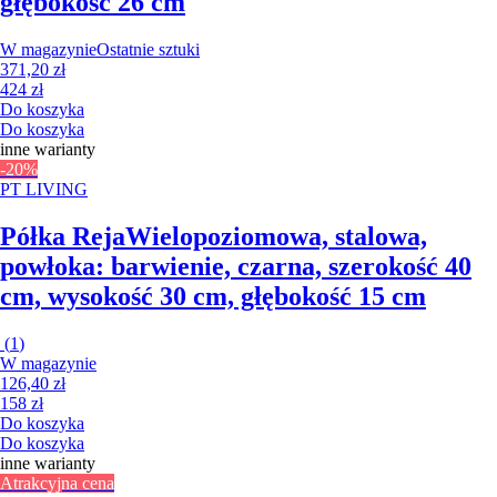
głębokość 26 cm
W magazynie
Ostatnie sztuki
371,20 zł
424 zł
Do koszyka
Do koszyka
inne warianty
-20%
PT LIVING
Półka Reja
Wielopoziomowa, stalowa,
powłoka: barwienie, czarna, szerokość 40
cm, wysokość 30 cm, głębokość 15 cm
(
1
)
W magazynie
126,40 zł
158 zł
Do koszyka
Do koszyka
inne warianty
Atrakcyjna cena