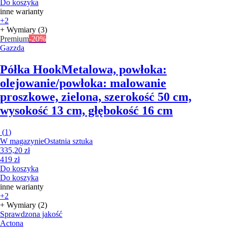
Do koszyka
inne warianty
+2
+ Wymiary (3)
Premium
-20%
Gazzda
Półka Hook
Metalowa, powłoka:
olejowanie/powłoka: malowanie
proszkowe, zielona, szerokość 50 cm,
wysokość 13 cm, głębokość 16 cm
(
1
)
W magazynie
Ostatnia sztuka
335,20 zł
419 zł
Do koszyka
Do koszyka
inne warianty
+2
+ Wymiary (2)
Sprawdzona jakość
Actona