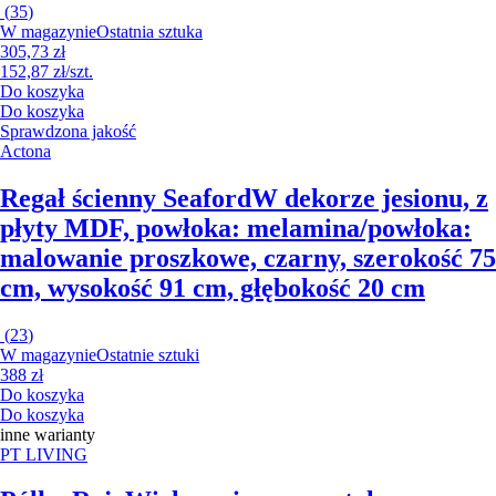
(
35
)
W magazynie
Ostatnia sztuka
305,73 zł
152,87 zł/szt.
Do koszyka
Do koszyka
Sprawdzona jakość
Actona
Regał ścienny Seaford
W dekorze jesionu, z
płyty MDF, powłoka: melamina/powłoka:
malowanie proszkowe, czarny, szerokość 75
cm, wysokość 91 cm, głębokość 20 cm
(
23
)
W magazynie
Ostatnie sztuki
388 zł
Do koszyka
Do koszyka
inne warianty
PT LIVING