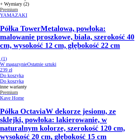
+ Wymiary (2)
Premium
YAMAZAKI
Półka Tower
Metalowa, powłoka:
malowanie proszkowe, biała, szerokość 40
cm, wysokość 12 cm, głębokość 22 cm
(
1
)
W magazynie
Ostatnie sztuki
239 zł
Do koszyka
Do koszyka
inne warianty
Premium
Kave Home
Półka Octavia
W dekorze jesionu, ze
sklejki, powłoka: lakierowanie, w
naturalnym kolorze, szerokość 120 cm,
wysokość 20 cm, głębokość 15 cm