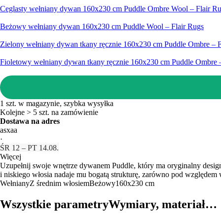
Ceglasty wełniany dywan 160x230 cm Puddle Ombre Wool – Flair R
Beżowy wełniany dywan 160x230 cm Puddle Wool – Flair Rugs
Zielony wełniany dywan tkany ręcznie 160x230 cm Puddle Ombre – F
Fioletowy wełniany dywan tkany ręcznie 160x230 cm Puddle Ombre –
1 szt. w magazynie, szybka wysyłka
Kolejne > 5 szt. na zamówienie
Dostawa na adres
asxaa
·
ŚR 12 – PT 14.08.
Więcej
Uzupełnij swoje wnętrze dywanem Puddle, który ma oryginalny design 
i niskiego włosia nadaje mu bogatą strukturę, zarówno pod względem 
Wełniany
Z średnim włosiem
Beżowy
160x230 cm
Wszystkie parametry
Wymiary, materiał…