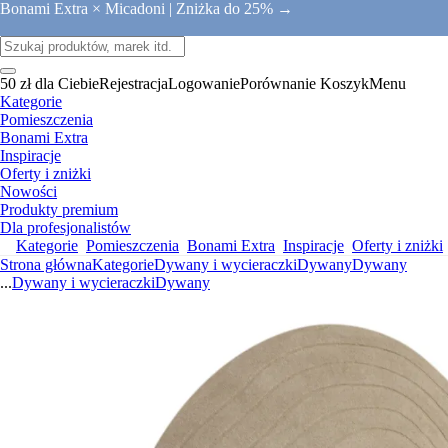
Bonami Extra × Micadoni |
Zniżka do 25% →
50 zł dla Ciebie
Rejestracja
Logowanie
Porównanie
Koszyk
Menu
Kategorie
Pomieszczenia
Bonami Extra
Inspiracje
Oferty i zniżki
Nowości
Produkty premium
Dla profesjonalistów
Kategorie
Pomieszczenia
Bonami Extra
Inspiracje
Oferty i zniżki
Strona główna
Kategorie
Dywany i wycieraczki
Dywany
Dywany
...
Dywany i wycieraczki
Dywany