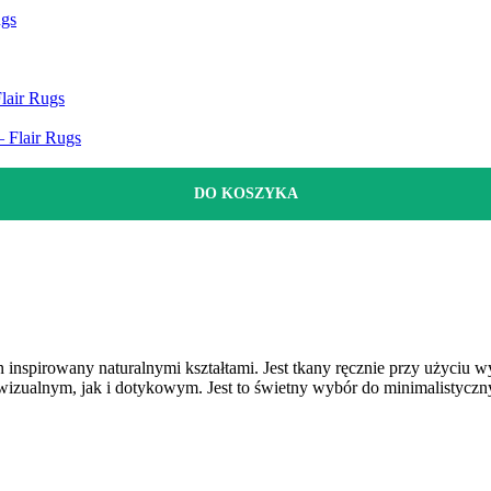
ugs
lair Rugs
 Flair Rugs
DO KOSZYKA
inspirowany naturalnymi kształtami. Jest tkany ręcznie przy użyciu w
wizualnym, jak i dotykowym. Jest to świetny wybór do minimalistyczn