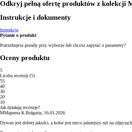
Odkryj pełną ofertę produktów z kolekcji 
Instrukcje i dokumenty
Instrukcja
Pytanie o produkt
Potrzebujesz porady przy wyborze lub chcesz zapytać o parametry?
Oceny produktu
5
Liczba recenzji
(
5
)
5
5
4
0
3
0
2
0
1
0
Jak działają recenzje?
М
Марина К.
Bułgaria
,
16.01.2026
Dywan jest dobrej jakości, a kolor jest nieco jaśniejszy niż na zdjęciac