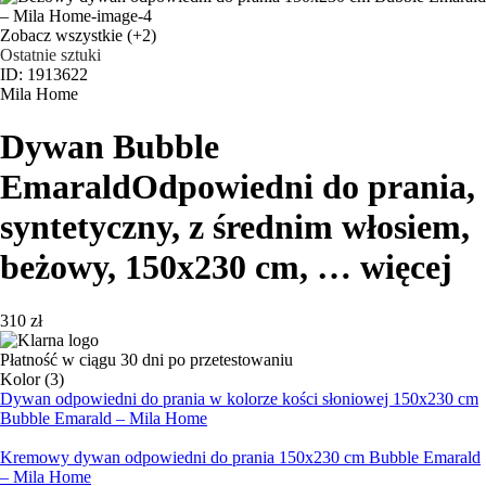
Zobacz wszystkie
(+2)
Ostatnie sztuki
ID: 1913622
Mila Home
Dywan Bubble
Emarald
Odpowiedni do prania,
syntetyczny, z średnim włosiem,
beżowy, 150x230 cm
, …
więcej
310 zł
Płatność w ciągu 30 dni po przetestowaniu
Kolor (3)
Dywan odpowiedni do prania w kolorze kości słoniowej 150x230 cm
Bubble Emarald – Mila Home
Kremowy dywan odpowiedni do prania 150x230 cm Bubble Emarald
– Mila Home