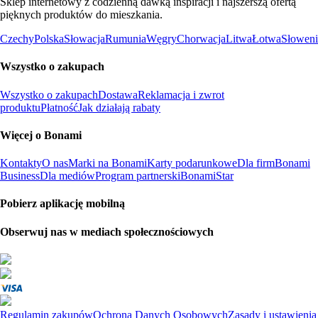
Sklep internetowy z codzienną dawką inspiracji i najszerszą ofertą
pięknych produktów do mieszkania.
Czechy
Polska
Słowacja
Rumunia
Węgry
Chorwacja
Litwa
Łotwa
Słoweni
Wszystko o zakupach
Wszystko o zakupach
Dostawa
Reklamacja i zwrot
produktu
Płatność
Jak działają rabaty
Więcej o Bonami
Kontakty
O nas
Marki na Bonami
Karty podarunkowe
Dla firm
Bonami
Business
Dla mediów
Program partnerski
BonamiStar
Pobierz aplikację mobilną
Obserwuj nas w mediach społecznościowych
Regulamin zakupów
Ochrona Danych Osobowych
Zasady i ustawienia