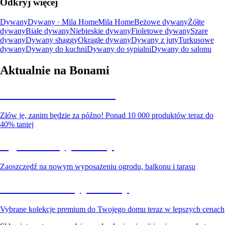
Odkryj więcej
Dywany
Dywany · Mila Home
Mila Home
Beżowe dywany
Żółte
dywany
Białe dywany
Niebieskie dywany
Fioletowe dywany
Szare
dywany
Dywany shaggy
Okrągłe dywany
Dywany z juty
Turkusowe
dywany
Dywany do kuchni
Dywany do sypialni
Dywany do salonu
Aktualnie na Bonami
Summer Sale do -40%
Złów je, zanim będzie za późno! Ponad 10 000 produktów teraz do
40% taniej
Ogród na wyprzedaży
Zaoszczędź na nowym wyposażeniu ogrodu, balkonu i tarasu
Premium na wyprzedaży
Vybrane kolekcje premium do Twojego domu teraz w lepszych cenach