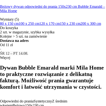
Beżowy dywan odpowiedni do prania 150x230 cm Bubble Emarald –
Mila Home
Wymiary (5)
80 x 150 cm
100 x 250 cm
120 x 170 cm
150 x 230 cm
200 x 300 cm
Do koszyka
2 szt. w magazynie, szybka wysyłka
Kolejne > 5 szt. na zamówienie
Dostawa na adres
Od 11 zł
·
ŚR 12 – PT 14.08.
Więcej
Dywan Bubble Emarald marki Mila Home
to praktyczne rozwiązanie z delikatną
fakturą. Możliwość prania gwarantuje
komfort i łatwość utrzymania w czystości.
Odpowiedni do prania
Syntetyczny
Z średnim
włosiem
Beżowy
150x230 cm