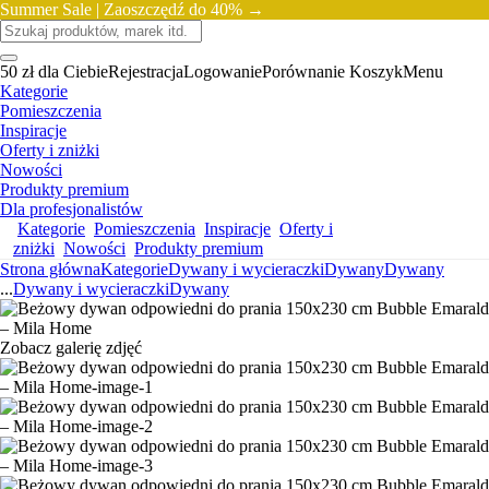
Summer Sale |
Zaoszczędź do 40% →
50 zł dla Ciebie
Rejestracja
Logowanie
Porównanie
Koszyk
Menu
Kategorie
Pomieszczenia
Inspiracje
Oferty i zniżki
Nowości
Produkty premium
Dla profesjonalistów
Kategorie
Pomieszczenia
Inspiracje
Oferty i
zniżki
Nowości
Produkty premium
Strona główna
Kategorie
Dywany i wycieraczki
Dywany
Dywany
...
Dywany i wycieraczki
Dywany
Zobacz galerię zdjęć