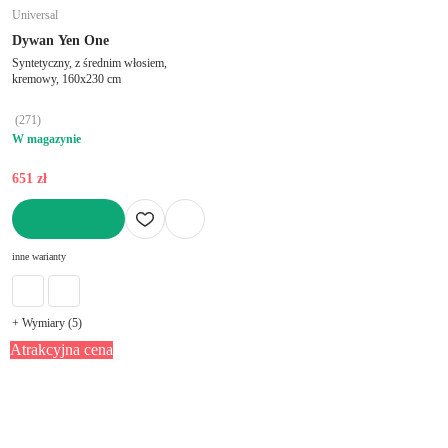
Universal
Dywan Yen One
Syntetyczny, z średnim włosiem,
kremowy, 160x230 cm
(
271
)
W magazynie
651 zł
DO KOSZYKA
inne warianty
+ Wymiary (5)
Atrakcyjna cena