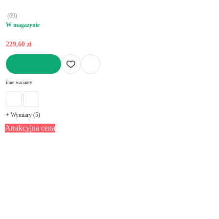
(
69
)
W magazynie
229,60 zł
DO KOSZYKA
inne warianty
+ Wymiary (5)
Atrakcyjna cena