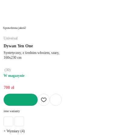
Sprawdzona jakość
Universal
Dywan Yen One
Syntetyczny, z średnim włosiem, szary,
160x230 cm
(
30
)
W magazynie
700 zł
DO KOSZYKA
inne warianty
+ Wymiary (4)