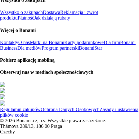
Wszystko o zakupach
Wszystko o zakupach
Dostawa
Reklamacja i zwrot
produktu
Płatność
Jak działają rabaty
Więcej o Bonami
Kontakty
O nas
Marki na Bonami
Karty podarunkowe
Dla firm
Bonami
Business
Dla mediów
Program partnerski
BonamiStar
Pobierz aplikację mobilną
Obserwuj nas w mediach społecznościowych
Regulamin zakupów
Ochrona Danych Osobowych
Zasady i ustawienia
plików cookie
© 2026 Bonami.cz, a.s. Wszystkie prawa zastrzeżone.
Thámova 289/13, 186 00 Praga
Czechy