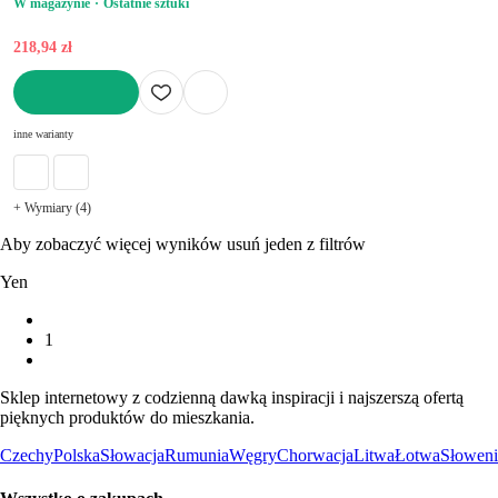
W magazynie
Ostatnie sztuki
218,94 zł
DO KOSZYKA
inne warianty
+ Wymiary (4)
Aby zobaczyć więcej wyników usuń jeden z filtrów
Yen
1
Sklep internetowy z codzienną dawką inspiracji i najszerszą ofertą
pięknych produktów do mieszkania.
Czechy
Polska
Słowacja
Rumunia
Węgry
Chorwacja
Litwa
Łotwa
Słoweni