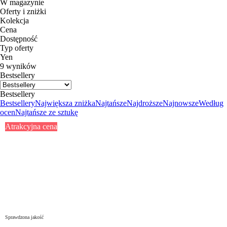
W magazynie
Oferty i zniżki
Kolekcja
Cena
Dostępność
Typ oferty
Yen
9 wyników
Bestsellery
Bestsellery
Bestsellery
Największa zniżka
Najtańsze
Najdroższe
Najnowsze
Według
ocen
Najtańsze ze sztukę
Atrakcyjna cena
Sprawdzona jakość