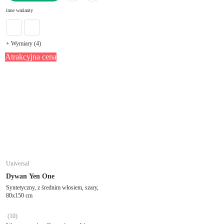
DO KOSZYKA
inne warianty
+ Wymiary (4)
Atrakcyjna cena
Universal
Dywan Yen One
Syntetyczny, z średnim włosiem, szary,
80x150 cm
(
10
)