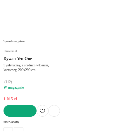
Sprawdzona jakość
Universal
Dywan Yen One
Syntetyczny, z średnim włosiem,
kremowy, 200x290 cm
(
112
)
W magazynie
1 015 zł
DO KOSZYKA
inne warianty