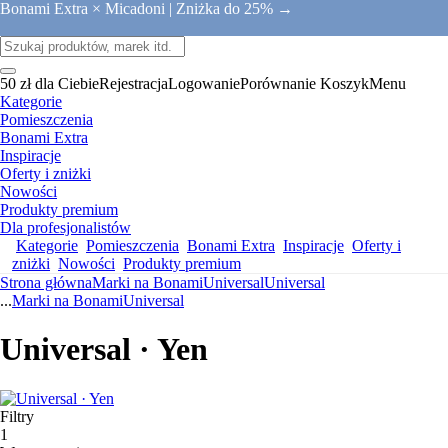
Bonami Extra × Micadoni |
Zniżka do 25% →
50 zł dla Ciebie
Rejestracja
Logowanie
Porównanie
Koszyk
Menu
Kategorie
Pomieszczenia
Bonami Extra
Inspiracje
Oferty i zniżki
Nowości
Produkty premium
Dla profesjonalistów
Kategorie
Pomieszczenia
Bonami Extra
Inspiracje
Oferty i
zniżki
Nowości
Produkty premium
Strona główna
Marki na Bonami
Universal
Universal
...
Marki na Bonami
Universal
Universal · Yen
Filtry
1