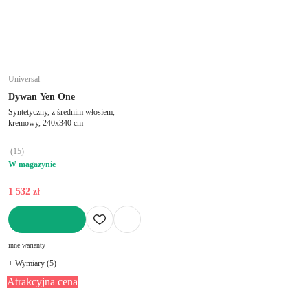
Universal
Dywan Yen One
Syntetyczny, z średnim włosiem,
kremowy, 240x340 cm
(
15
)
W magazynie
1 532 zł
DO KOSZYKA
inne warianty
+ Wymiary (5)
Atrakcyjna cena