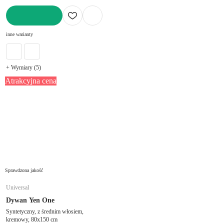
DO KOSZYKA
inne warianty
+ Wymiary (5)
Atrakcyjna cena
Sprawdzona jakość
Universal
Dywan Yen One
Syntetyczny, z średnim włosiem,
kremowy, 80x150 cm