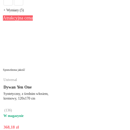
+ Wymiary (5)
Atrakcyjna cena
Sprawdzona jakość
Universal
Dywan Yen One
Syntetyczny, z średnim włosiem,
kremowy, 120x170 cm
(
136
)
W magazynie
368,18 zł