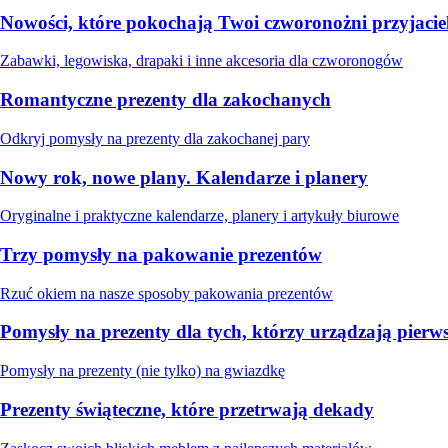
Nowości, które pokochają Twoi czworonożni przyjacie
Zabawki, legowiska, drapaki i inne akcesoria dla czworonogów
Romantyczne prezenty dla zakochanych
Odkryj pomysły na prezenty dla zakochanej pary
Nowy rok, nowe plany. Kalendarze i planery
Oryginalne i praktyczne kalendarze, planery i artykuły biurowe
Trzy pomysły na pakowanie prezentów
Rzuć okiem na nasze sposoby pakowania prezentów
Pomysły na prezenty dla tych, którzy urządzają pierw
Pomysły na prezenty (nie tylko) na gwiazdkę
Prezenty świąteczne, które przetrwają dekady