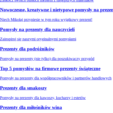
Zaskocz swoich bliskich meblem z najlepszych materiałów
Nowoczesne, kreatywne i nietypowe pomysły na prezen
Niech Mikołaj przyniesie w tym roku wyjątkowy prezent!
Pomysły na prezenty dla nauczycieli
Zainspiruj się naszymi oryginalnymi pomysłami
Prezenty dla podróżników
Pomysły na prezenty (nie tylko) dla poszukiwaczy przygód
Top 5 pomysłów na firmowe prezenty świąteczne
Pomysły na prezenty dla współpracowników i partnerów handlowych
Prezenty dla smakoszy
Pomysły na prezenty dla kawoszy, kucharzy i estetów
Prezenty dla miłośników wina