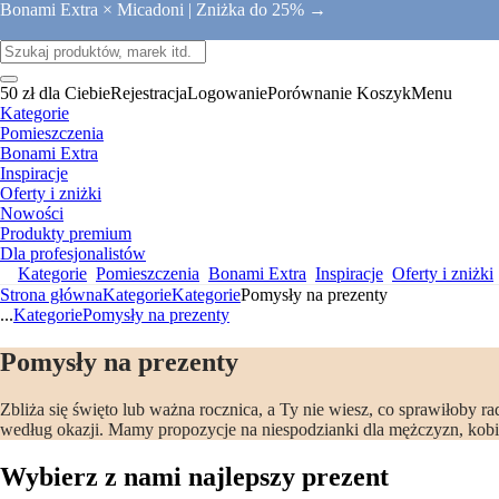
Bonami Extra × Micadoni |
Zniżka do 25% →
50 zł dla Ciebie
Rejestracja
Logowanie
Porównanie
Koszyk
Menu
Kategorie
Pomieszczenia
Bonami Extra
Inspiracje
Oferty i zniżki
Nowości
Produkty premium
Dla profesjonalistów
Kategorie
Pomieszczenia
Bonami Extra
Inspiracje
Oferty i zniżki
Strona główna
Kategorie
Kategorie
Pomysły na prezenty
...
Kategorie
Pomysły na prezenty
Pomysły na prezenty
Zbliża się święto lub ważna rocznica, a Ty nie wiesz, co sprawiłoby
według okazji. Mamy propozycje na niespodzianki dla mężczyzn, kobie
Wybierz z nami najlepszy prezent