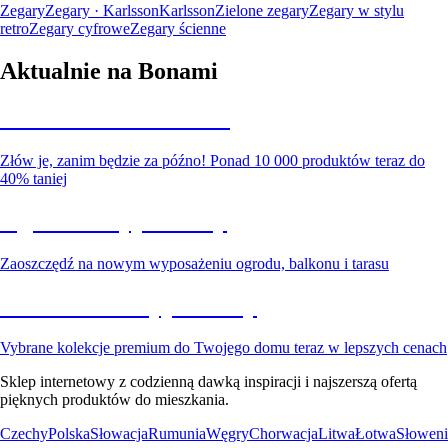
Zegary
Zegary · Karlsson
Karlsson
Zielone zegary
Zegary w stylu
retro
Zegary cyfrowe
Zegary ścienne
Aktualnie na Bonami
Summer Sale do -40%
Złów je, zanim będzie za późno! Ponad 10 000 produktów teraz do
40% taniej
Ogród na wyprzedaży
Zaoszczędź na nowym wyposażeniu ogrodu, balkonu i tarasu
Premium na wyprzedaży
Vybrane kolekcje premium do Twojego domu teraz w lepszych cenach
Sklep internetowy z codzienną dawką inspiracji i najszerszą ofertą
pięknych produktów do mieszkania.
Czechy
Polska
Słowacja
Rumunia
Węgry
Chorwacja
Litwa
Łotwa
Słoweni