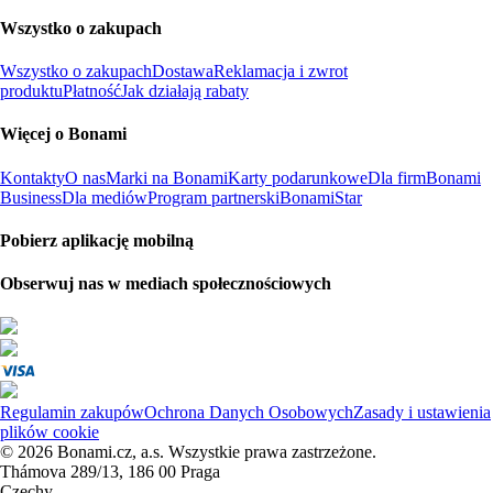
Wszystko o zakupach
Wszystko o zakupach
Dostawa
Reklamacja i zwrot
produktu
Płatność
Jak działają rabaty
Więcej o Bonami
Kontakty
O nas
Marki na Bonami
Karty podarunkowe
Dla firm
Bonami
Business
Dla mediów
Program partnerski
BonamiStar
Pobierz aplikację mobilną
Obserwuj nas w mediach społecznościowych
Regulamin zakupów
Ochrona Danych Osobowych
Zasady i ustawienia
plików cookie
© 2026 Bonami.cz, a.s. Wszystkie prawa zastrzeżone.
Thámova 289/13, 186 00 Praga
Czechy