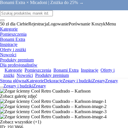
Bonami Extra × Micadoni |
Zniżka do 25% →
50 zł dla Ciebie
Rejestracja
Logowanie
Porównanie
Koszyk
Menu
Kategorie
Pomieszczenia
Bonami Extra
Inspiracje
Oferty i zniżki
Nowości
Produkty premium
Dla profesjonalistów
Kategorie
Pomieszczenia
Bonami Extra
Inspiracje
Oferty i
zniżki
Nowości
Produkty premium
Strona główna
Kategorie
Dekoracje
Zegary i budziki
Zegary
Zegary
...
Zegary i budziki
Zegary
Zobacz galerię zdjęć
Zobacz wszystkie
(+1)
ID: 1913866