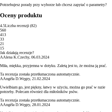
Potrzebujesz porady przy wyborze lub chcesz zapytać o parametry?
Oceny produktu
4.5
Liczba recenzji
(
82
)
5
60
4
13
3
3
2
1
1
5
Jak działają recenzje?
A
Alena K.
Czechy
,
06.03.2024
Miła, miękka, przyjemna w dotyku. Zaletą jest to, że można ją prać.
Ta recenzja została przetłumaczona automatycznie.
A
Angéla D.
Węgry
,
21.02.2024
Uwielbiam go, jest piękny, łatwy w użyciu, można go prać w razie
potrzeby. Polecam również dla miłośników psów.
Ta recenzja została przetłumaczona automatycznie.
A
Angéla D.
Węgry
,
28.01.2024