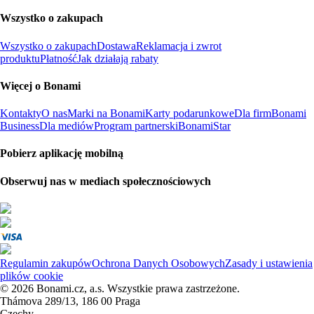
Wszystko o zakupach
Wszystko o zakupach
Dostawa
Reklamacja i zwrot
produktu
Płatność
Jak działają rabaty
Więcej o Bonami
Kontakty
O nas
Marki na Bonami
Karty podarunkowe
Dla firm
Bonami
Business
Dla mediów
Program partnerski
BonamiStar
Pobierz aplikację mobilną
Obserwuj nas w mediach społecznościowych
Regulamin zakupów
Ochrona Danych Osobowych
Zasady i ustawienia
plików cookie
© 2026 Bonami.cz, a.s. Wszystkie prawa zastrzeżone.
Thámova 289/13, 186 00 Praga
Czechy