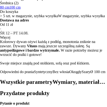
Średnica (2)
80 cm
100 cm
Do koszyka
> 5 szt. w magazynie, szybka wysyłka
W magazynie, szybka wysyłka
Dostawa na adres
Od 11 zł
·
ŚR 12 – PT 14.08.
Więcej
Kolorowy dywan ożywi każdą z podłóg, monotonia zniknie na
zawsze. Dywany
Vitaus
mają jeszcze szczególną zaletę. Są
antypoślizgowe i bardzo wytrzymałe.
W razie potrzeby możesz je
wrzucić do pralki i gotowe!
Swoje miejsce znajdą pod stolikiem, sofą oraz pod łóżkiem.
Odpowiedni do prania
Syntetyczny
Bez włosia
Okrągły
Szary
Ø 100 cm
Wszystkie parametry
Wymiary, materiał…
Przydatne produkty
Pytanie o produkt