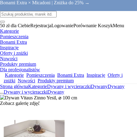
Bonami Extra × Micadoni |
Zniżka do 25% →
50 zł dla Ciebie
Rejestracja
Logowanie
Porównanie
Koszyk
Menu
Kategorie
Pomieszczenia
Bonami Extra
Inspiracje
Oferty i zniżki
Nowości
Produkty premium
Dla profesjonalistów
Kategorie
Pomieszczenia
Bonami Extra
Inspiracje
Oferty i
zniżki
Nowości
Produkty premium
Strona główna
Kategorie
Dywany i wycieraczki
Dywany
Dywany
...
Dywany i wycieraczki
Dywany
Zobacz galerię zdjęć