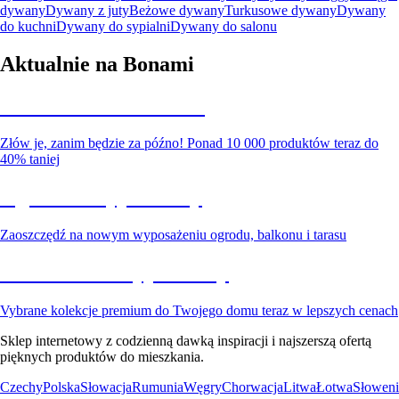
dywany
Dywany z juty
Beżowe dywany
Turkusowe dywany
Dywany
do kuchni
Dywany do sypialni
Dywany do salonu
Aktualnie na Bonami
Summer Sale do -40%
Złów je, zanim będzie za późno! Ponad 10 000 produktów teraz do
40% taniej
Ogród na wyprzedaży
Zaoszczędź na nowym wyposażeniu ogrodu, balkonu i tarasu
Premium na wyprzedaży
Vybrane kolekcje premium do Twojego domu teraz w lepszych cenach
Sklep internetowy z codzienną dawką inspiracji i najszerszą ofertą
pięknych produktów do mieszkania.
Czechy
Polska
Słowacja
Rumunia
Węgry
Chorwacja
Litwa
Łotwa
Słoweni