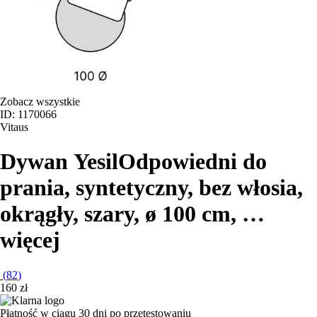
Zobacz wszystkie
ID: 1170066
Vitaus
Dywan Yesil
Odpowiedni do
prania, syntetyczny, bez włosia,
okrągły, szary, ø 100 cm
, …
więcej
(
82
)
160 zł
Płatność w ciągu 30 dni po przetestowaniu