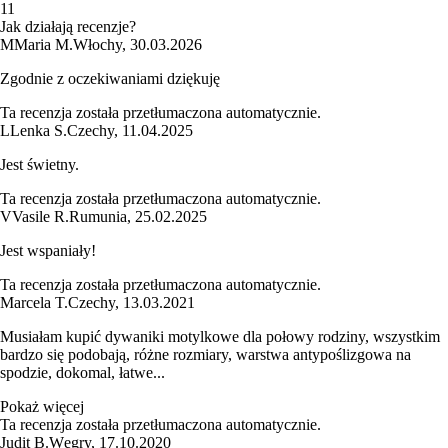
1
1
Jak działają recenzje?
M
Maria M.
Włochy
,
30.03.2026
Zgodnie z oczekiwaniami dziękuję
Ta recenzja została przetłumaczona automatycznie.
L
Lenka S.
Czechy
,
11.04.2025
Jest świetny.
Ta recenzja została przetłumaczona automatycznie.
V
Vasile R.
Rumunia
,
25.02.2025
Jest wspaniały!
Ta recenzja została przetłumaczona automatycznie.
Marcela T.
Czechy
,
13.03.2021
Musiałam kupić dywaniki motylkowe dla połowy rodziny, wszystkim
bardzo się podobają, różne rozmiary, warstwa antypoślizgowa na
spodzie, dokomal, łatwe...
Pokaż więcej
Ta recenzja została przetłumaczona automatycznie.
Judit B.
Węgry
,
17.10.2020