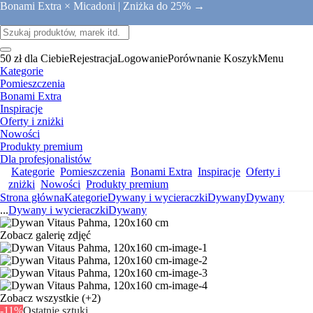
Bonami Extra × Micadoni |
Zniżka do 25% →
50 zł dla Ciebie
Rejestracja
Logowanie
Porównanie
Koszyk
Menu
Kategorie
Pomieszczenia
Bonami Extra
Inspiracje
Oferty i zniżki
Nowości
Produkty premium
Dla profesjonalistów
Kategorie
Pomieszczenia
Bonami Extra
Inspiracje
Oferty i
zniżki
Nowości
Produkty premium
Strona główna
Kategorie
Dywany i wycieraczki
Dywany
Dywany
...
Dywany i wycieraczki
Dywany
Zobacz galerię zdjęć
Zobacz wszystkie
(+2)
-11%
Ostatnie sztuki