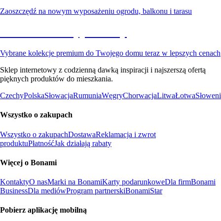
Zaoszczędź na nowym wyposażeniu ogrodu, balkonu i tarasu
Premium na wyprzedaży
Vybrane kolekcje premium do Twojego domu teraz w lepszych cenach
Sklep internetowy z codzienną dawką inspiracji i najszerszą ofertą
pięknych produktów do mieszkania.
Czechy
Polska
Słowacja
Rumunia
Węgry
Chorwacja
Litwa
Łotwa
Słoweni
Wszystko o zakupach
Wszystko o zakupach
Dostawa
Reklamacja i zwrot
produktu
Płatność
Jak działają rabaty
Więcej o Bonami
Kontakty
O nas
Marki na Bonami
Karty podarunkowe
Dla firm
Bonami
Business
Dla mediów
Program partnerski
BonamiStar
Pobierz aplikację mobilną