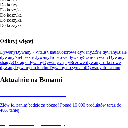
Do koszyka
Do koszyka
Do koszyka
Do koszyka
Do koszyka
Odkryj więcej
Dywany
Dywany · Vitaus
Vitaus
Kolorowe dywany
Żółte dywany
Białe
dywany
Niebieskie dywany
Fioletowe dywany
Szare dywany
Dywany
shaggy
Okrągłe dywany
Dywany z juty
Beżowe dywany
Turkusowe
dywany
Dywany do kuchni
Dywany do sypialni
Dywany do salonu
Aktualnie na Bonami
Summer Sale do -40%
Złów je, zanim będzie za późno! Ponad 10 000 produktów teraz do
40% taniej
Ogród na wyprzedaży