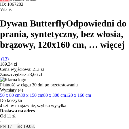
ID: 1067202
Vitaus
Dywan Butterfly
Odpowiedni do
prania, syntetyczny, bez włosia,
brązowy, 120x160 cm
, …
więcej
(
13
)
189,34 zł
Cena wyjściowa:
213 zł
Zaoszczędzisz 23,66 zł
Płatność w ciągu 30 dni po przetestowaniu
Wymiary (4)
50 x 80 cm
80 x 150 cm
80 x 300 cm
120 x 160 cm
Do koszyka
4 szt. w magazynie, szybka wysyłka
Dostawa na adres
Od 11 zł
·
PN 17 – ŚR 19.08.