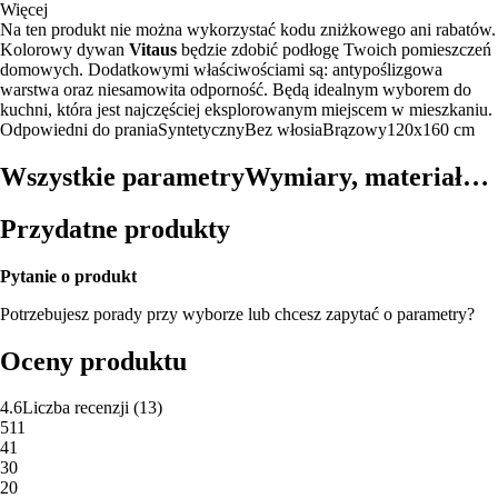
Więcej
Na ten produkt nie można wykorzystać kodu zniżkowego ani rabatów.
Kolorowy dywan
Vitaus
będzie zdobić podłogę Twoich pomieszczeń
domowych. Dodatkowymi właściwościami są: antypoślizgowa
warstwa oraz niesamowita odporność. Będą idealnym wyborem do
kuchni, która jest najczęściej eksplorowanym miejscem w mieszkaniu.
Odpowiedni do prania
Syntetyczny
Bez włosia
Brązowy
120x160 cm
Wszystkie parametry
Wymiary, materiał…
Przydatne produkty
Pytanie o produkt
Potrzebujesz porady przy wyborze lub chcesz zapytać o parametry?
Oceny produktu
4.6
Liczba recenzji
(
13
)
5
11
4
1
3
0
2
0