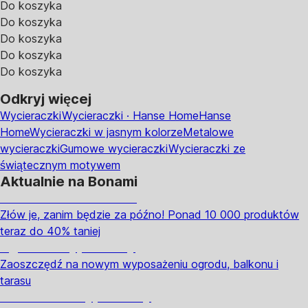
Do koszyka
Do koszyka
Do koszyka
Do koszyka
Do koszyka
Odkryj więcej
Wycieraczki
Wycieraczki · Hanse Home
Hanse
Home
Wycieraczki w jasnym kolorze
Metalowe
wycieraczki
Gumowe wycieraczki
Wycieraczki ze
świątecznym motywem
Aktualnie na Bonami
Summer Sale do -40%
Złów je, zanim będzie za późno! Ponad 10 000 produktów
teraz do 40% taniej
Ogród na wyprzedaży
Zaoszczędź na nowym wyposażeniu ogrodu, balkonu i
tarasu
Premium na wyprzedaży