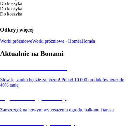
Do koszyka
Do koszyka
Do koszyka
Odkryj więcej
Worki próżniowe
Worki próżniowe · Homéa
Homéa
Aktualnie na Bonami
Summer Sale do -40%
Złów je, zanim będzie za późno! Ponad 10 000 produktów teraz do
40% taniej
Ogród na wyprzedaży
Zaoszczędź na nowym wyposażeniu ogrodu, balkonu i tarasu
Premium na wyprzedaży