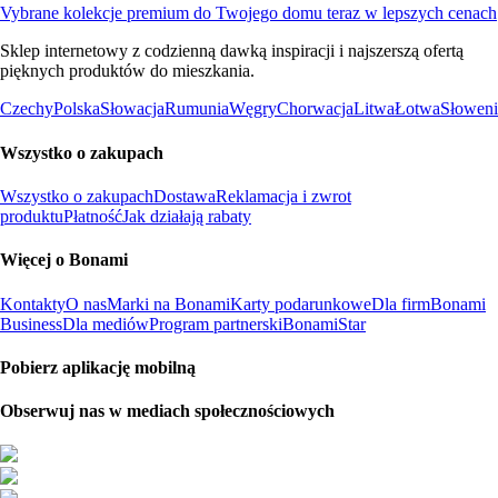
Vybrane kolekcje premium do Twojego domu teraz w lepszych cenach
Sklep internetowy z codzienną dawką inspiracji i najszerszą ofertą
pięknych produktów do mieszkania.
Czechy
Polska
Słowacja
Rumunia
Węgry
Chorwacja
Litwa
Łotwa
Słoweni
Wszystko o zakupach
Wszystko o zakupach
Dostawa
Reklamacja i zwrot
produktu
Płatność
Jak działają rabaty
Więcej o Bonami
Kontakty
O nas
Marki na Bonami
Karty podarunkowe
Dla firm
Bonami
Business
Dla mediów
Program partnerski
BonamiStar
Pobierz aplikację mobilną
Obserwuj nas w mediach społecznościowych