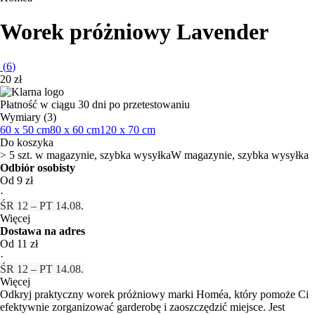
Worek próżniowy Lavender
(
6
)
20 zł
Płatność w ciągu 30 dni po przetestowaniu
Wymiary (3)
60 x 50 cm
80 x 60 cm
120 x 70 cm
Do koszyka
> 5 szt. w magazynie, szybka wysyłka
W magazynie, szybka wysyłka
Odbiór osobisty
Od 9 zł
·
ŚR 12 – PT 14.08.
Więcej
Dostawa na adres
Od 11 zł
·
ŚR 12 – PT 14.08.
Więcej
Odkryj praktyczny worek próżniowy marki Homéa, który pomoże Ci
efektywnie zorganizować garderobę i zaoszczędzić miejsce. Jest