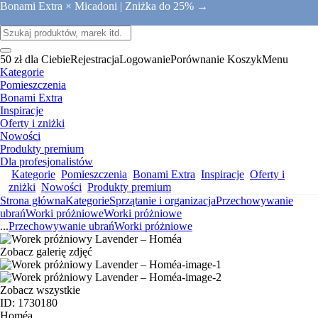
Bonami Extra × Micadoni |
Zniżka do 25% →
50 zł dla Ciebie
Rejestracja
Logowanie
Porównanie
Koszyk
Menu
Kategorie
Pomieszczenia
Bonami Extra
Inspiracje
Oferty i zniżki
Nowości
Produkty premium
Dla profesjonalistów
Kategorie
Pomieszczenia
Bonami Extra
Inspiracje
Oferty i
zniżki
Nowości
Produkty premium
Strona główna
Kategorie
Sprzątanie i organizacja
Przechowywanie
ubrań
Worki próżniowe
Worki próżniowe
...
Przechowywanie ubrań
Worki próżniowe
Zobacz galerię zdjęć
Zobacz wszystkie
ID: 1730180
Homéa