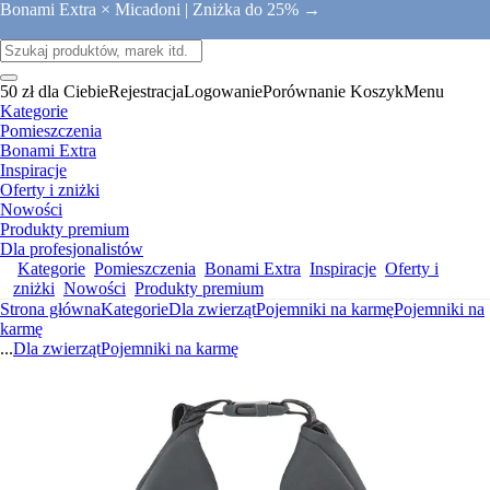
Bonami Extra × Micadoni |
Zniżka do 25% →
50 zł dla Ciebie
Rejestracja
Logowanie
Porównanie
Koszyk
Menu
Kategorie
Pomieszczenia
Bonami Extra
Inspiracje
Oferty i zniżki
Nowości
Produkty premium
Dla profesjonalistów
Kategorie
Pomieszczenia
Bonami Extra
Inspiracje
Oferty i
zniżki
Nowości
Produkty premium
Strona główna
Kategorie
Dla zwierząt
Pojemniki na karmę
Pojemniki na
karmę
...
Dla zwierząt
Pojemniki na karmę