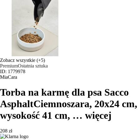
Zobacz wszystkie
(+5)
Premium
Ostatnia sztuka
ID: 1779978
MiaCara
Torba na karmę dla psa Sacco
Asphalt
Ciemnoszara, 20x24 cm,
wysokość 41 cm
, …
więcej
208 zł