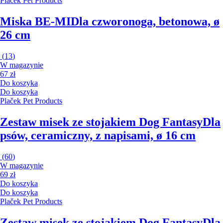
Plaček Pet Products
Miska BE-MI
Dla czworonoga, betonowa, ø
26 cm
(
13
)
W magazynie
67 zł
Do koszyka
Do koszyka
Plaček Pet Products
Zestaw misek ze stojakiem Dog Fantasy
Dla
psów, ceramiczny, z napisami, ø 16 cm
(
60
)
W magazynie
69 zł
Do koszyka
Do koszyka
Plaček Pet Products
Zestaw misek ze stojakiem Dog Fantasy
Dla