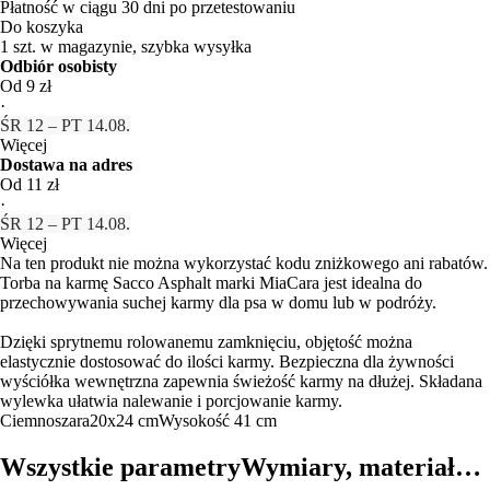
Płatność w ciągu 30 dni po przetestowaniu
Do koszyka
1 szt. w magazynie, szybka wysyłka
Odbiór osobisty
Od 9 zł
·
ŚR 12 – PT 14.08.
Więcej
Dostawa na adres
Od 11 zł
·
ŚR 12 – PT 14.08.
Więcej
Na ten produkt nie można wykorzystać kodu zniżkowego ani rabatów.
Torba na karmę Sacco Asphalt marki MiaCara jest idealna do
przechowywania suchej karmy dla psa w domu lub w podróży.
Dzięki sprytnemu rolowanemu zamknięciu, objętość można
elastycznie dostosować do ilości karmy. Bezpieczna dla żywności
wyściółka wewnętrzna zapewnia świeżość karmy na dłużej. Składana
wylewka ułatwia nalewanie i porcjowanie karmy.
Ciemnoszara
20x24 cm
Wysokość 41 cm
Wszystkie parametry
Wymiary, materiał…