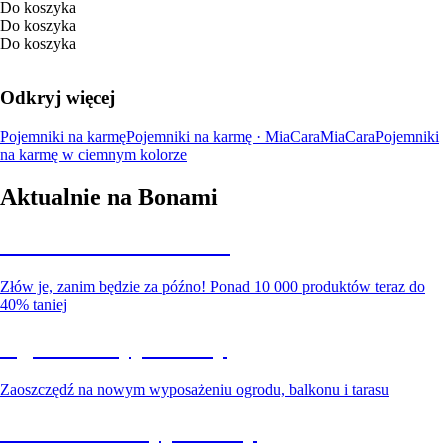
Do koszyka
Do koszyka
Do koszyka
Odkryj więcej
Pojemniki na karmę
Pojemniki na karmę · MiaCara
MiaCara
Pojemniki
na karmę w ciemnym kolorze
Aktualnie na Bonami
Summer Sale do -40%
Złów je, zanim będzie za późno! Ponad 10 000 produktów teraz do
40% taniej
Ogród na wyprzedaży
Zaoszczędź na nowym wyposażeniu ogrodu, balkonu i tarasu
Premium na wyprzedaży