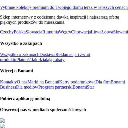
Vybrane kolekcje premium do Twojego domu teraz w lepszych cenach
Sklep internetowy z codzienną dawką inspiracji i najszerszą ofertą
pięknych produktów do mieszkania.
Czechy
Polska
Słowacja
Rumunia
Węgry
Chorwacja
Litwa
Łotwa
Słoweni
Wszystko o zakupach
Wszystko o zakupach
Dostawa
Reklamacja i zwrot
produktu
Płatność
Jak działają rabaty
Więcej o Bonami
Kontakty
O nas
Marki na Bonami
Karty podarunkowe
Dla firm
Bonami
Business
Dla mediów
Program partnerski
BonamiStar
Pobierz aplikację mobilną
Obserwuj nas w mediach społecznościowych