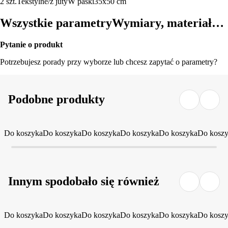
2 szt.
Tekstylne/z juty
W paski
35x50 cm
Wszystkie parametry
Wymiary, materiał…
Pytanie o produkt
Potrzebujesz porady przy wyborze lub chcesz zapytać o parametry?
Podobne produkty
Do koszyka
Do koszyka
Do koszyka
Do koszyka
Do koszyka
Do kosz
Innym spodobało się również
Do koszyka
Do koszyka
Do koszyka
Do koszyka
Do koszyka
Do kosz