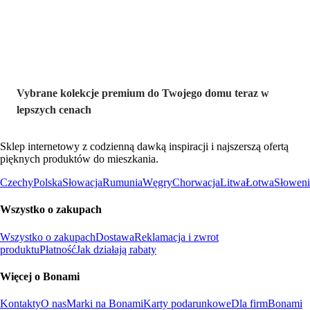
wyprzedaży
Vybrane kolekcje premium do Twojego domu teraz w
lepszych cenach
Sklep internetowy z codzienną dawką inspiracji i najszerszą ofertą
pięknych produktów do mieszkania.
Czechy
Polska
Słowacja
Rumunia
Węgry
Chorwacja
Litwa
Łotwa
Słoweni
Wszystko o zakupach
Wszystko o zakupach
Dostawa
Reklamacja i zwrot
produktu
Płatność
Jak działają rabaty
Więcej o Bonami
Kontakty
O nas
Marki na Bonami
Karty podarunkowe
Dla firm
Bonami