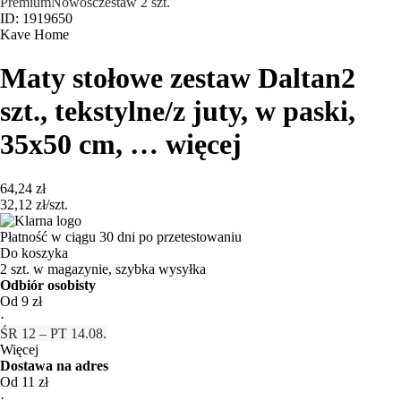
Premium
Nowość
zestaw 2 szt.
ID: 1919650
Kave Home
Maty stołowe zestaw Daltan
2
szt., tekstylne/z juty, w paski,
35x50 cm
, …
więcej
64,24 zł
32,12 zł/szt.
Płatność w ciągu 30 dni po przetestowaniu
Do koszyka
2 szt. w magazynie, szybka wysyłka
Odbiór osobisty
Od 9 zł
·
ŚR 12 – PT 14.08.
Więcej
Dostawa na adres
Od 11 zł
·