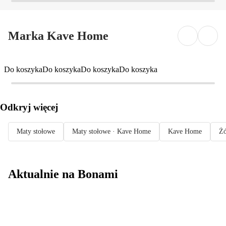
Marka Kave Home
Do koszyka
Do koszyka
Do koszyka
Do koszyka
Odkryj więcej
Maty stołowe
Maty stołowe · Kave Home
Kave Home
Żó
Aktualnie na Bonami
Summer Sale do