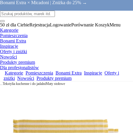
Bonami Extra × Micadoni |
Zniżka do 25% →
50 zł dla Ciebie
Rejestracja
Logowanie
Porównanie
Koszyk
Menu
Kategorie
Pomieszczenia
Bonami Extra
Inspiracje
Oferty i zniżki
Nowości
Produkty premium
Dla profesjonalistów
Kategorie
Pomieszczenia
Bonami Extra
Inspiracje
Oferty i
zniżki
Nowości
Produkty premium
...
Tekstylia kuchenne i do jadalni
Maty stołowe