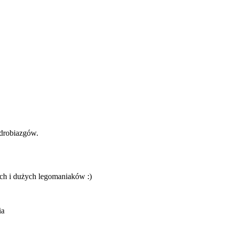
 drobiazgów.
ych i dużych legomaniaków :)
ia