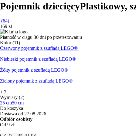
Pojemnik dziecięcy
Plastikowy, s
(
64
)
169 zł
Płatność w ciągu 30 dni po przetestowaniu
Kolor (11)
Czerwony pojemnik z szufladą LEGO®
Niebieski pojemnik z szufladą LEGO®
Żółty pojemnik z szufladą LEGO®
Zielony pojemnik z szufladą LEGO®
+
7
Wymiary (2)
25 cm
50 cm
Do koszyka
Dostawa od 27.08.2026
Odbiór osobisty
Od 9 zł
·
CZ 27 – PN 31.08.