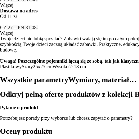
Więcej
Dostawa na adres
Od 11 zł
·
CZ 27 – PN 31.08.
Więcej
Twoje dzieci nie lubią sprzątać? Zabawki walają się im po całym po
szybkością Twoje dzieci zaczną układać zabawki. Praktyczne, edukacyj
budowę.
Uwaga! Poszczególne pojemniki łączą się ze sobą, tak jak klasyczn
Plastikowy
Szary
25x25 cm
Wysokość 18 cm
Wszystkie parametry
Wymiary, materiał…
Odkryj pełną ofertę produktów z kolekcji 
Pytanie o produkt
Potrzebujesz porady przy wyborze lub chcesz zapytać o parametry?
Oceny produktu