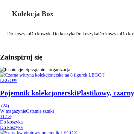
Kolekcja Box
Do koszyka
Do koszyka
Do koszyka
Do koszyka
Do koszyka
Do ko
Zainspiruj się
LEGO®
Pojemnik kolekcjonerski
Plastikowy, czarn
(
24
)
W magazynie
Ostatnie sztuki
112 zł
Do koszyka
Do koszyka