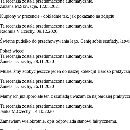
Ta recenzja została przetłumaczona automatycznie.
Zuzana M.
Słowacja
,
12.05.2021
Kupiony w prezencie - dokładnie tak, jak pokazano na zdjęciu
Ta recenzja została przetłumaczona automatycznie.
Radmila V.
Czechy
,
09.12.2020
Świetne pudełko do przechowywania lego. Cenię sobie szuflady, łatwie
Pokaż więcej
Ta recenzja została przetłumaczona automatycznie.
Žaneta T.
Czechy
,
28.11.2020
Musieliśmy zdobyć jeszcze jeden do naszej kolekcji! Bardzo praktyczn
Ta recenzja została przetłumaczona automatycznie.
Žaneta T.
Czechy
,
26.11.2020
Mamy ich już sporo,ale ten z szufladą uważam za najbardziej praktycz
Ta recenzja została przetłumaczona automatycznie.
Janka M.
Czechy
,
14.10.2020
Zamawiam wielokrotnie, opis odpowiada stanowi faktycznemu.