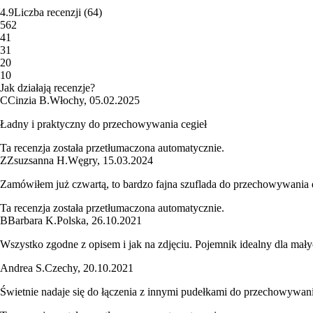
4.9
Liczba recenzji
(
64
)
5
62
4
1
3
1
2
0
1
0
Jak działają recenzje?
C
Cinzia B.
Włochy
,
05.02.2025
Ładny i praktyczny do przechowywania cegieł
Ta recenzja została przetłumaczona automatycznie.
Z
Zsuzsanna H.
Węgry
,
15.03.2024
Zamówiłem już czwartą, to bardzo fajna szuflada do przechowywania
Ta recenzja została przetłumaczona automatycznie.
B
Barbara K.
Polska
,
26.10.2021
Wszystko zgodne z opisem i jak na zdjęciu. Pojemnik idealny dla mał
Andrea S.
Czechy
,
20.10.2021
Świetnie nadaje się do łączenia z innymi pudełkami do przechowywan