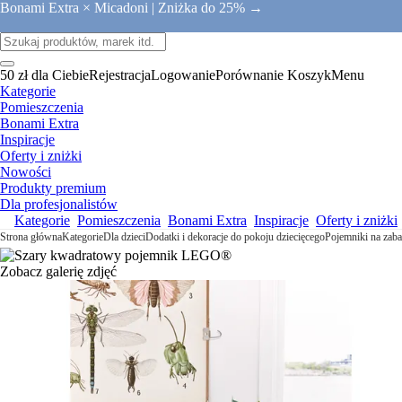
Bonami Extra × Micadoni |
Zniżka do 25% →
50 zł dla Ciebie
Rejestracja
Logowanie
Porównanie
Koszyk
Menu
Kategorie
Pomieszczenia
Bonami Extra
Inspiracje
Oferty i zniżki
Nowości
Produkty premium
Dla profesjonalistów
Kategorie
Pomieszczenia
Bonami Extra
Inspiracje
Oferty i zniżki
Strona główna
Kategorie
Dla dzieci
Dodatki i dekoracje do pokoju dziecięcego
Pojemniki na zab
Zobacz galerię zdjęć