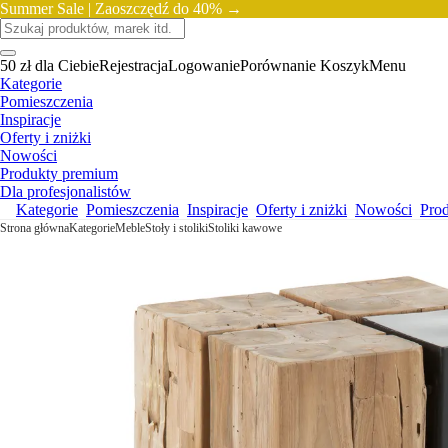
Summer Sale |
Zaoszczędź do 40% →
50 zł dla Ciebie
Rejestracja
Logowanie
Porównanie
Koszyk
Menu
Kategorie
Pomieszczenia
Inspiracje
Oferty i zniżki
Nowości
Produkty premium
Dla profesjonalistów
Kategorie
Pomieszczenia
Inspiracje
Oferty i zniżki
Nowości
Pro
Strona główna
Kategorie
Meble
Stoły i stoliki
Stoliki kawowe