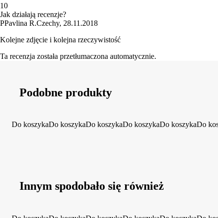
1
0
Jak działają recenzje?
P
Pavlina R.
Czechy
,
28.11.2018
Kolejne zdjęcie i kolejna rzeczywistość
Ta recenzja została przetłumaczona automatycznie.
Podobne produkty
Do koszyka
Do koszyka
Do koszyka
Do koszyka
Do koszyka
Do ko
Innym spodobało się również