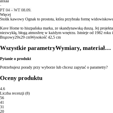
asxaa
·
PT 04 – WT 08.09.
Więcej
Stolik kawowy Ognak to prostota, która przybrała formę widowiskow
Kave Home to hiszpańska marka, ze skandynawską duszą. Jej projektan
niezwykłą, błogą atmosferę w każdym wnętrzu. Istnieje od 1982 roku 
Brązowy
29x29 cm
Wysokość 42,5 cm
Wszystkie parametry
Wymiary, materiał…
Pytanie o produkt
Potrzebujesz porady przy wyborze lub chcesz zapytać o parametry?
Oceny produktu
4.6
Liczba recenzji
(
8
)
5
6
4
1
3
1
2
0