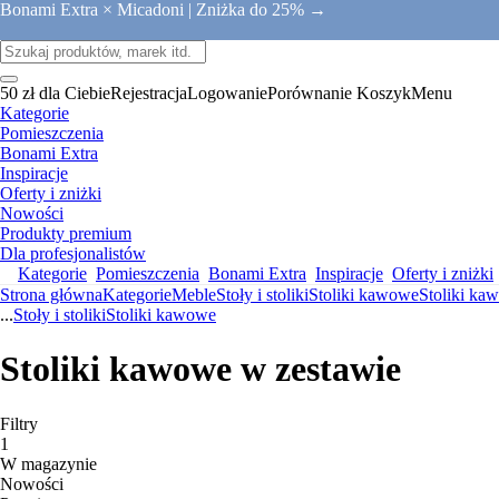
Bonami Extra × Micadoni |
Zniżka do 25% →
50 zł dla Ciebie
Rejestracja
Logowanie
Porównanie
Koszyk
Menu
Kategorie
Pomieszczenia
Bonami Extra
Inspiracje
Oferty i zniżki
Nowości
Produkty premium
Dla profesjonalistów
Kategorie
Pomieszczenia
Bonami Extra
Inspiracje
Oferty i zniżki
Strona główna
Kategorie
Meble
Stoły i stoliki
Stoliki kawowe
Stoliki ka
...
Stoły i stoliki
Stoliki kawowe
Stoliki kawowe w zestawie
Filtry
1
W magazynie
Nowości