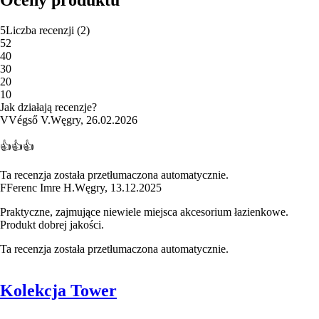
Oceny produktu
5
Liczba recenzji
(
2
)
5
2
4
0
3
0
2
0
1
0
Jak działają recenzje?
V
Végső V.
Węgry
,
26.02.2026
👍👍👍
Ta recenzja została przetłumaczona automatycznie.
F
Ferenc Imre H.
Węgry
,
13.12.2025
Praktyczne, zajmujące niewiele miejsca akcesorium łazienkowe.
Produkt dobrej jakości.
Ta recenzja została przetłumaczona automatycznie.
Kolekcja Tower