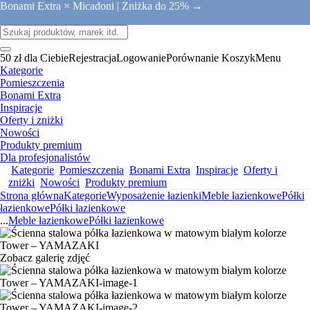
Bonami Extra × Micadoni |
Zniżka do 25% →
50 zł dla Ciebie
Rejestracja
Logowanie
Porównanie
Koszyk
Menu
Kategorie
Pomieszczenia
Bonami Extra
Inspiracje
Oferty i zniżki
Nowości
Produkty premium
Dla profesjonalistów
Kategorie
Pomieszczenia
Bonami Extra
Inspiracje
Oferty i
zniżki
Nowości
Produkty premium
Strona główna
Kategorie
Wyposażenie łazienki
Meble łazienkowe
Półki
łazienkowe
Półki łazienkowe
...
Meble łazienkowe
Półki łazienkowe
Zobacz galerię zdjęć