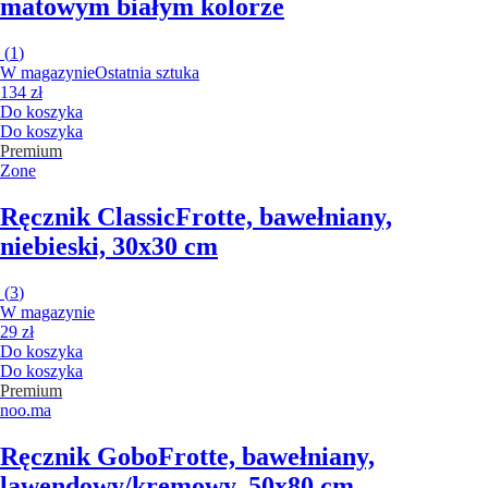
matowym białym kolorze
(
1
)
W magazynie
Ostatnia sztuka
134 zł
Do koszyka
Do koszyka
Premium
Zone
Ręcznik Classic
Frotte, bawełniany,
niebieski, 30x30 cm
(
3
)
W magazynie
29 zł
Do koszyka
Do koszyka
Premium
noo.ma
Ręcznik Gobo
Frotte, bawełniany,
lawendowy/kremowy, 50x80 cm