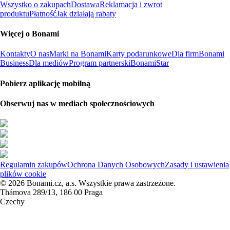
Wszystko o zakupach
Dostawa
Reklamacja i zwrot
produktu
Płatność
Jak działają rabaty
Więcej o Bonami
Kontakty
O nas
Marki na Bonami
Karty podarunkowe
Dla firm
Bonami
Business
Dla mediów
Program partnerski
BonamiStar
Pobierz aplikację mobilną
Obserwuj nas w mediach społecznościowych
Regulamin zakupów
Ochrona Danych Osobowych
Zasady i ustawienia
plików cookie
© 2026 Bonami.cz, a.s. Wszystkie prawa zastrzeżone.
Thámova 289/13, 186 00 Praga
Czechy