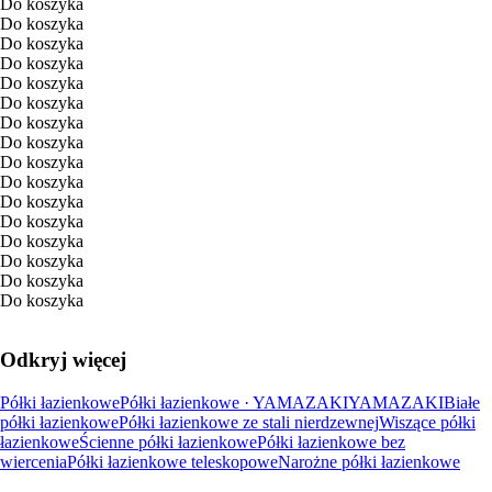
Do koszyka
Do koszyka
Do koszyka
Do koszyka
Do koszyka
Do koszyka
Do koszyka
Do koszyka
Do koszyka
Do koszyka
Do koszyka
Do koszyka
Do koszyka
Do koszyka
Do koszyka
Do koszyka
Odkryj więcej
Półki łazienkowe
Półki łazienkowe · YAMAZAKI
YAMAZAKI
Białe
półki łazienkowe
Półki łazienkowe ze stali nierdzewnej
Wiszące półki
łazienkowe
Ścienne półki łazienkowe
Półki łazienkowe bez
wiercenia
Półki łazienkowe teleskopowe
Narożne półki łazienkowe