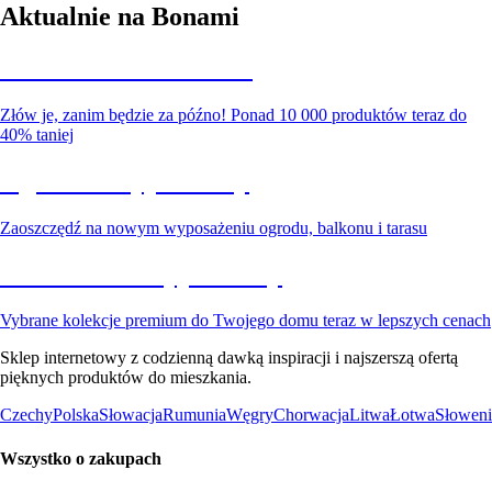
Aktualnie na Bonami
Summer Sale do -40%
Złów je, zanim będzie za późno! Ponad 10 000 produktów teraz do
40% taniej
Ogród na wyprzedaży
Zaoszczędź na nowym wyposażeniu ogrodu, balkonu i tarasu
Premium na wyprzedaży
Vybrane kolekcje premium do Twojego domu teraz w lepszych cenach
Sklep internetowy z codzienną dawką inspiracji i najszerszą ofertą
pięknych produktów do mieszkania.
Czechy
Polska
Słowacja
Rumunia
Węgry
Chorwacja
Litwa
Łotwa
Słoweni
Wszystko o zakupach