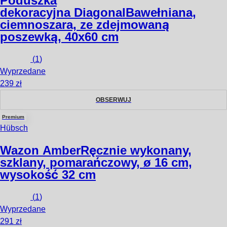
Poduszka
dekoracyjna Diagonal
Bawełniana,
ciemnoszara, ze zdejmowaną
poszewką, 40x60 cm
(
1
)
Wyprzedane
239 zł
OBSERWUJ
Premium
Hübsch
Wazon Amber
Ręcznie wykonany,
szklany, pomarańczowy, ø 16 cm,
wysokość 32 cm
(
1
)
Wyprzedane
291 zł