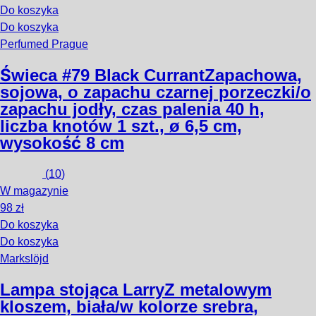
Do koszyka
Do koszyka
Perfumed Prague
Świeca #79 Black Currant
Zapachowa,
sojowa, o zapachu czarnej porzeczki/o
zapachu jodły, czas palenia 40 h,
liczba knotów 1 szt., ø 6,5 cm,
wysokość 8 cm
(
10
)
W magazynie
98 zł
Do koszyka
Do koszyka
Markslöjd
Lampa stojąca Larry
Z metalowym
kloszem, biała/w kolorze srebra,