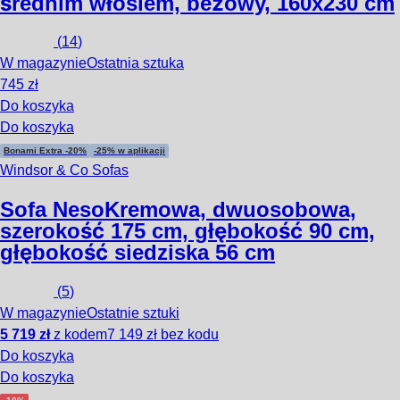
średnim włosiem, beżowy, 160x230 cm
(
14
)
W magazynie
Ostatnia sztuka
745 zł
Do koszyka
Do koszyka
Bonami Extra -20%
-25% w aplikacji
Windsor & Co Sofas
Sofa Neso
Kremowa, dwuosobowa,
szerokość 175 cm, głębokość 90 cm,
głębokość siedziska 56 cm
(
5
)
W magazynie
Ostatnie sztuki
5 719 zł
z kodem
7 149 zł bez kodu
Do koszyka
Do koszyka