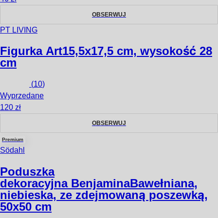
OBSERWUJ
PT LIVING
Figurka Art
15,5x17,5 cm, wysokość 28
cm
(
10
)
Wyprzedane
120 zł
OBSERWUJ
Premium
Södahl
Poduszka
dekoracyjna Benjamina
Bawełniana,
niebieska, ze zdejmowaną poszewką,
50x50 cm