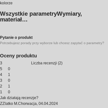
kolorze
Wszystkie parametry
Wymiary,
materiał…
Pytanie o produkt
Potrzebujesz porady przy wyborze lub chcesz zapytać o parametry?
Oceny produktu
3
Liczba recenzji
(
2
)
5
0
4
1
3
0
2
1
1
0
Jak działają recenzje?
Z
Zlatko M.
Chorwacja
,
04.04.2024