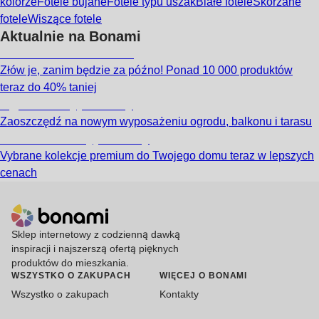
kolorze
Fotele bujane
Fotele typu uszak
Białe fotele
Skórzane
fotele
Wiszące fotele
Aktualnie na Bonami
Summer Sale do -40%
Złów je, zanim będzie za późno! Ponad 10 000 produktów
teraz do 40% taniej
Ogród na wyprzedaży
Zaoszczędź na nowym wyposażeniu ogrodu, balkonu i tarasu
Premium na wyprzedaży
Vybrane kolekcje premium do Twojego domu teraz w lepszych
cenach
Sklep internetowy z codzienną dawką
inspiracji i najszerszą ofertą pięknych
produktów do mieszkania.
WSZYSTKO O ZAKUPACH
WIĘCEJ O BONAMI
Wszystko o zakupach
Kontakty