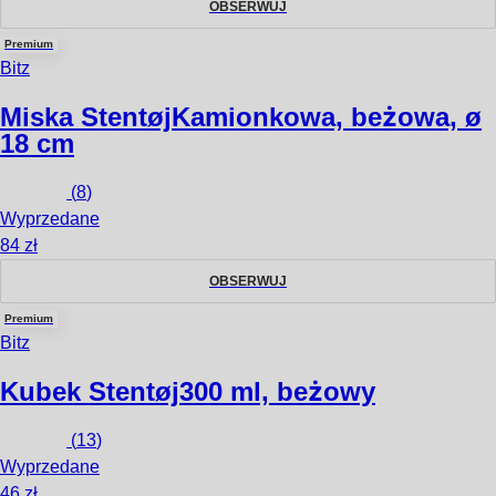
OBSERWUJ
Premium
Bitz
Miska Stentøj
Kamionkowa, beżowa, ø
18 cm
(
8
)
Wyprzedane
84 zł
OBSERWUJ
Premium
Bitz
Kubek Stentøj
300 ml, beżowy
(
13
)
Wyprzedane
46 zł