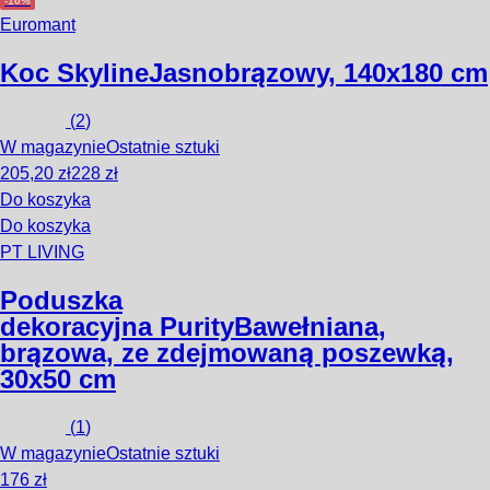
-10%
Euromant
Koc Skyline
Jasnobrązowy, 140x180 cm
(
2
)
W magazynie
Ostatnie sztuki
205,20 zł
228 zł
Do koszyka
Do koszyka
PT LIVING
Poduszka
dekoracyjna Purity
Bawełniana,
brązowa, ze zdejmowaną poszewką,
30x50 cm
(
1
)
W magazynie
Ostatnie sztuki
176 zł