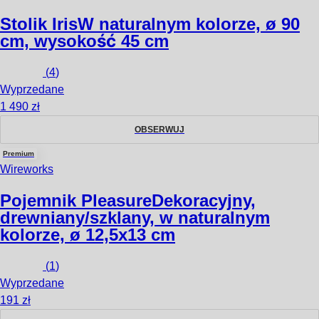
Stolik Iris
W naturalnym kolorze, ø 90
cm, wysokość 45 cm
(
4
)
Wyprzedane
1 490 zł
OBSERWUJ
Premium
Wireworks
Pojemnik Pleasure
Dekoracyjny,
drewniany/szklany, w naturalnym
kolorze, ø 12,5x13 cm
(
1
)
Wyprzedane
191 zł