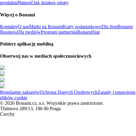
produktu
Płatność
Jak działają rabaty
Więcej o Bonami
Kontakty
O nas
Marki na Bonami
Karty podarunkowe
Dla firm
Bonami
Business
Dla mediów
Program partnerski
BonamiStar
Pobierz aplikację mobilną
Obserwuj nas w mediach społecznościowych
Regulamin zakupów
Ochrona Danych Osobowych
Zasady i ustawienia
plików cookie
© 2026 Bonami.cz, a.s. Wszystkie prawa zastrzeżone.
Thámova 289/13, 186 00 Praga
Czechy