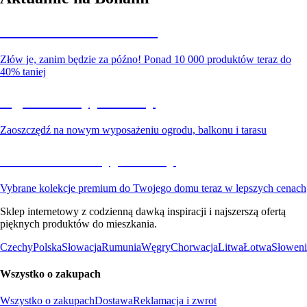
Summer Sale do -40%
Złów je, zanim będzie za późno! Ponad 10 000 produktów teraz do
40% taniej
Ogród na wyprzedaży
Zaoszczędź na nowym wyposażeniu ogrodu, balkonu i tarasu
Premium na wyprzedaży
Vybrane kolekcje premium do Twojego domu teraz w lepszych cenach
Sklep internetowy z codzienną dawką inspiracji i najszerszą ofertą
pięknych produktów do mieszkania.
Czechy
Polska
Słowacja
Rumunia
Węgry
Chorwacja
Litwa
Łotwa
Słoweni
Wszystko o zakupach
Wszystko o zakupach
Dostawa
Reklamacja i zwrot