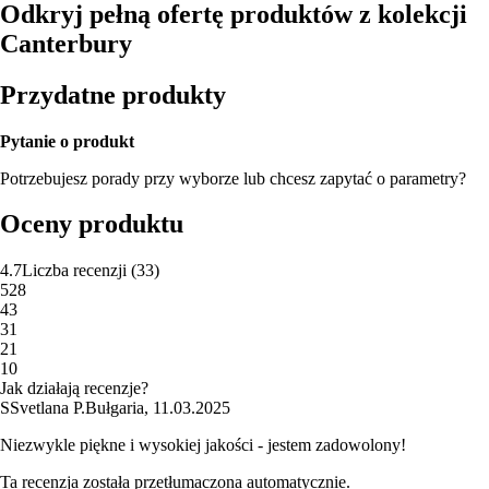
Odkryj pełną ofertę produktów z kolekcji
Canterbury
Przydatne produkty
Pytanie o produkt
Potrzebujesz porady przy wyborze lub chcesz zapytać o parametry?
Oceny produktu
4.7
Liczba recenzji
(
33
)
5
28
4
3
3
1
2
1
1
0
Jak działają recenzje?
S
Svetlana P.
Bułgaria
,
11.03.2025
Niezwykle piękne i wysokiej jakości - jestem zadowolony!
Ta recenzja została przetłumaczona automatycznie.