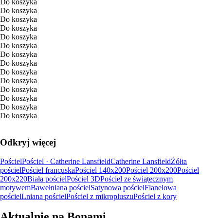
Do koszyka
Do koszyka
Do koszyka
Do koszyka
Do koszyka
Do koszyka
Do koszyka
Do koszyka
Do koszyka
Do koszyka
Do koszyka
Do koszyka
Do koszyka
Do koszyka
Odkryj więcej
Pościel
Pościel · Catherine Lansfield
Catherine Lansfield
Żółta
pościel
Pościel francuska
Pościel 140x200
Pościel 200x200
Pościel
200x220
Biała pościel
Pościel 3D
Pościel ze świątecznym
motywem
Bawełniana pościel
Satynowa pościel
Flanelowa
pościel
Lniana pościel
Pościel z mikropluszu
Pościel z kory
Aktualnie na Bonami