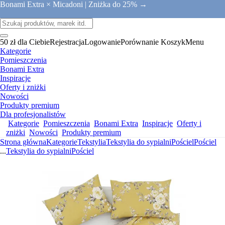
Bonami Extra × Micadoni |
Zniżka do 25% →
50 zł dla Ciebie
Rejestracja
Logowanie
Porównanie
Koszyk
Menu
Kategorie
Pomieszczenia
Bonami Extra
Inspiracje
Oferty i zniżki
Nowości
Produkty premium
Dla profesjonalistów
Kategorie
Pomieszczenia
Bonami Extra
Inspiracje
Oferty i
zniżki
Nowości
Produkty premium
Strona główna
Kategorie
Tekstylia
Tekstylia do sypialni
Pościel
Pościel
...
Tekstylia do sypialni
Pościel