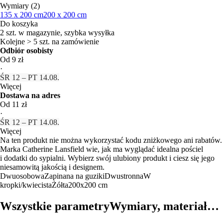
Wymiary (2)
135 x 200 cm
200 x 200 cm
Do koszyka
2 szt. w magazynie, szybka wysyłka
Kolejne > 5 szt. na zamówienie
Odbiór osobisty
Od 9 zł
·
ŚR 12 – PT 14.08.
Więcej
Dostawa na adres
Od 11 zł
·
ŚR 12 – PT 14.08.
Więcej
Na ten produkt nie można wykorzystać kodu zniżkowego ani rabatów.
Marka Catherine Lansfield wie, jak ma wyglądać idealna pościel
i dodatki do sypialni. Wybierz swój ulubiony produkt i ciesz się jego
niesamowitą jakością i designem.
Dwuosobowa
Zapinana na guziki
Dwustronna
W
kropki/kwiecista
Żółta
200x200 cm
Wszystkie parametry
Wymiary, materiał…