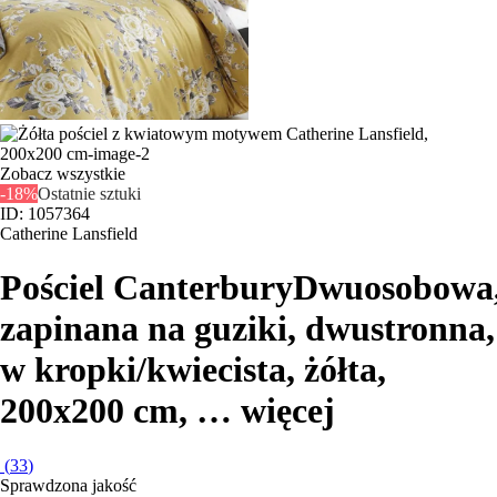
Zobacz wszystkie
-18%
Ostatnie sztuki
ID: 1057364
Catherine Lansfield
Pościel Canterbury
Dwuosobowa
zapinana na guziki, dwustronna,
w kropki/kwiecista, żółta,
200x200 cm
, …
więcej
(
33
)
Sprawdzona jakość