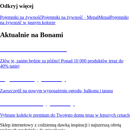
Odkryj więcej
Pojemniki na żywność
Pojemniki na żywność · Mepal
Mepal
Pojemniki
na żywność w jasnym kolorze
Aktualnie na Bonami
Summer Sale do -40%
Złów je, zanim będzie za późno! Ponad 10 000 produktów teraz do
40% taniej
Ogród na wyprzedaży
Zaoszczędź na nowym wyposażeniu ogrodu, balkonu i tarasu
Premium na wyprzedaży
Vybrane kolekcje premium do Twojego domu teraz w lepszych cenach
Sklep internetowy z codzienną dawką inspiracji i najszerszą ofertą