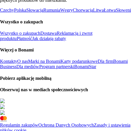
pięknych produktów do mieszkania.
Czechy
Polska
Słowacja
Rumunia
Węgry
Chorwacja
Litwa
Łotwa
Słoweni
Wszystko o zakupach
Wszystko o zakupach
Dostawa
Reklamacja i zwrot
produktu
Płatność
Jak działają rabaty
Więcej o Bonami
Kontakty
O nas
Marki na Bonami
Karty podarunkowe
Dla firm
Bonami
Business
Dla mediów
Program partnerski
BonamiStar
Pobierz aplikację mobilną
Obserwuj nas w mediach społecznościowych
Regulamin zakupów
Ochrona Danych Osobowych
Zasady i ustawienia
plików cookie