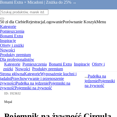
Bonami Extra × Micadoni |
Zniżka do 25% →
50 zł dla Ciebie
Rejestracja
Logowanie
Porównanie
Koszyk
Menu
Kategorie
Pomieszczenia
Bonami Extra
Inspiracje
Oferty i zniżki
Nowości
Produkty premium
Dla profesjonalistów
Kategorie
Pomieszczenia
Bonami Extra
Inspiracje
Oferty i
zniżki
Nowości
Produkty premium
Strona główna
Kategorie
Wyposażenie kuchni i
...
Pudełka na
jadalni
Przechowywanie i przenoszenie
jedzenie
Pojemniki
żywności
Pudełka na jedzenie
Pojemniki na
na żywność
żywność
Pojemniki na żywność
ID: 1923632
Mepal
Pojemnik na żywność Cirqula