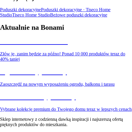
Poduszki dekoracyjne
Poduszki dekoracyjne · Tiseco Home
Studio
Tiseco Home Studio
Beżowe poduszki dekoracyjne
Aktualnie na Bonami
Summer Sale do -40%
Złów je, zanim będzie za późno! Ponad 10 000 produktów teraz do
40% taniej
Ogród na wyprzedaży
Zaoszczędź na nowym wyposażeniu ogrodu, balkonu i tarasu
Premium na wyprzedaży
Vybrane kolekcje premium do Twojego domu teraz w lepszych cenach
Sklep internetowy z codzienną dawką inspiracji i najszerszą ofertą
pięknych produktów do mieszkania.