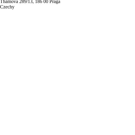
Thámova 289/13, 186 00 Praga
Czechy