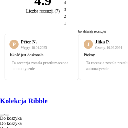
4.9
4
3
Liczba recenzji
(
7
)
2
1
Jak działają recenzje?
Péter N.
Jitka P.
P
J
Węgry
,
10.01.2025
Czechy
,
10.02.2024
Jakość jest doskonała.
Piękny
Ta recenzja została przetłumaczona
Ta recenzja została przet
automatycznie.
automatycznie.
Kolekcja Ribble
Do koszyka
Do koszyka