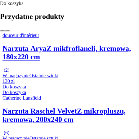
Do koszyka
Przydatne produkty
douceur d'intérieur
Narzuta Arya
Z mikfroflaneli, kremowa,
180x220 cm
(
2
)
W magazynie
Ostatnie sztuki
130 zł
Do koszyka
Do koszyka
Catherine Lansfield
Narzuta Raschel Velvet
Z mikropluszu,
kremowa, 200x240 cm
(
6
)
W magazynie
Ostatnie sztuki