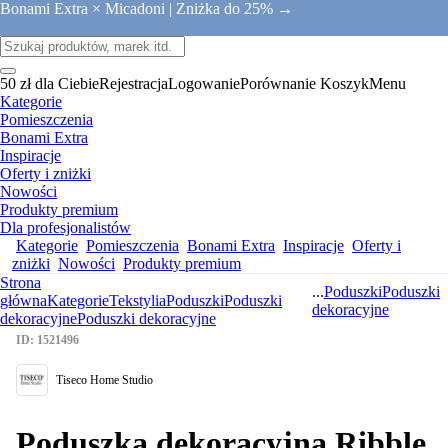
Bonami Extra × Micadoni |
Zniżka do 25% →
50 zł dla Ciebie
Rejestracja
Logowanie
Porównanie
Koszyk
Menu
Kategorie
Pomieszczenia
Bonami Extra
Inspiracje
Oferty i zniżki
Nowości
Produkty premium
Dla profesjonalistów
Kategorie
Pomieszczenia
Bonami Extra
Inspiracje
Oferty i
zniżki
Nowości
Produkty premium
Strona
...
Poduszki
Poduszki
główna
Kategorie
Tekstylia
Poduszki
Poduszki
dekoracyjne
dekoracyjne
Poduszki dekoracyjne
ID: 1521496
Tiseco Home Studio
Poduszka dekoracyjna Ribble