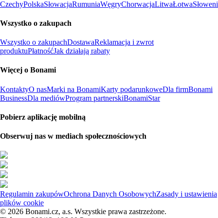
Czechy
Polska
Słowacja
Rumunia
Węgry
Chorwacja
Litwa
Łotwa
Słoweni
Wszystko o zakupach
Wszystko o zakupach
Dostawa
Reklamacja i zwrot
produktu
Płatność
Jak działają rabaty
Więcej o Bonami
Kontakty
O nas
Marki na Bonami
Karty podarunkowe
Dla firm
Bonami
Business
Dla mediów
Program partnerski
BonamiStar
Pobierz aplikację mobilną
Obserwuj nas w mediach społecznościowych
Regulamin zakupów
Ochrona Danych Osobowych
Zasady i ustawienia
plików cookie
© 2026 Bonami.cz, a.s. Wszystkie prawa zastrzeżone.