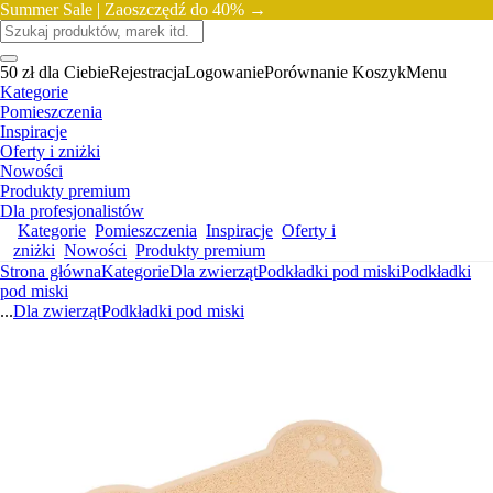
Summer Sale |
Zaoszczędź do 40% →
50 zł dla Ciebie
Rejestracja
Logowanie
Porównanie
Koszyk
Menu
Kategorie
Pomieszczenia
Inspiracje
Oferty i zniżki
Nowości
Produkty premium
Dla profesjonalistów
Kategorie
Pomieszczenia
Inspiracje
Oferty i
zniżki
Nowości
Produkty premium
Strona główna
Kategorie
Dla zwierząt
Podkładki pod miski
Podkładki
pod miski
...
Dla zwierząt
Podkładki pod miski