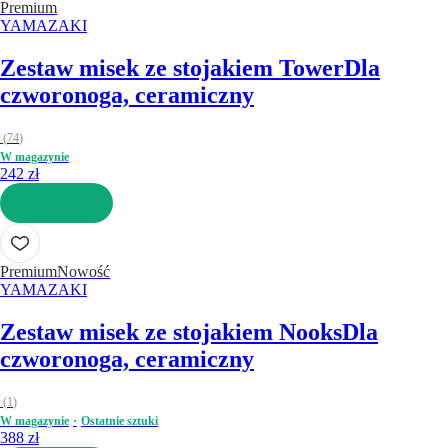
Premium
YAMAZAKI
Zestaw misek ze stojakiem Tower
Dla
czworonoga, ceramiczny
(
74
)
W magazynie
242 zł
DO KOSZYKA
Premium
Nowość
YAMAZAKI
Zestaw misek ze stojakiem Nooks
Dla
czworonoga, ceramiczny
(
1
)
W magazynie
Ostatnie sztuki
388 zł