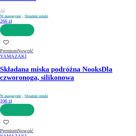
(
1
)
W magazynie
Ostatnie sztuki
266 zł
DO KOSZYKA
Premium
Nowość
YAMAZAKI
Składana miska podróżna Nooks
Dla
czworonoga, silikonowa
W magazynie
Ostatnie sztuki
106 zł
DO KOSZYKA
Premium
Nowość