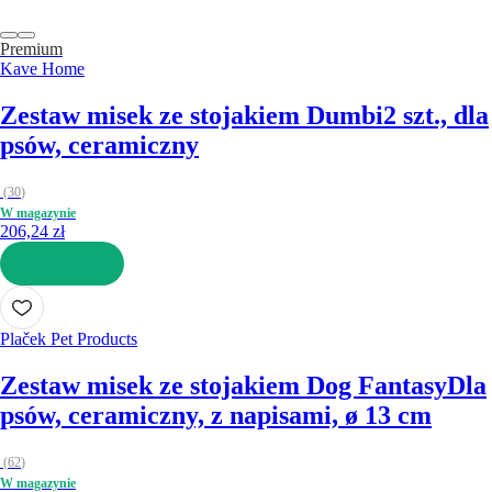
Premium
Kave Home
Zestaw misek ze stojakiem Dumbi
2 szt., dla
psów, ceramiczny
(
30
)
W magazynie
206,24 zł
DO KOSZYKA
Plaček Pet Products
Zestaw misek ze stojakiem Dog Fantasy
Dla
psów, ceramiczny, z napisami, ø 13 cm
(
62
)
W magazynie