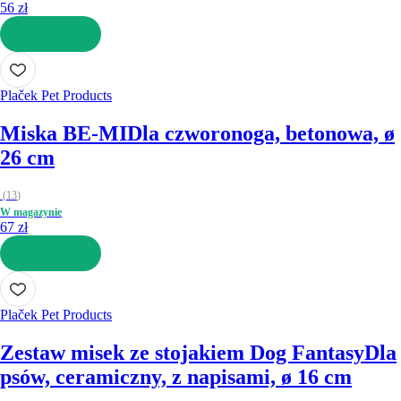
56 zł
DO KOSZYKA
Plaček Pet Products
Miska BE-MI
Dla czworonoga, betonowa, ø
26 cm
(
13
)
W magazynie
67 zł
DO KOSZYKA
Plaček Pet Products
Zestaw misek ze stojakiem Dog Fantasy
Dla
psów, ceramiczny, z napisami, ø 16 cm