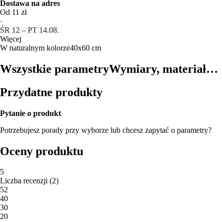
Dostawa na adres
Od 11 zł
·
ŚR 12 – PT 14.08.
Więcej
W naturalnym kolorze
40x60 cm
Wszystkie parametry
Wymiary, materiał…
Przydatne produkty
Pytanie o produkt
Potrzebujesz porady przy wyborze lub chcesz zapytać o parametry?
Oceny produktu
5
Liczba recenzji
(
2
)
5
2
4
0
3
0
2
0