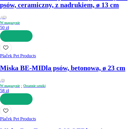
psów, ceramiczny, z nadrukiem, ø 13 cm
(
43
)
W magazynie
50 zł
DO KOSZYKA
Plaček Pet Products
Miska BE-MI
Dla psów, betonowa, ø 23 cm
(
9
)
W magazynie
Ostatnie sztuki
58 zł
DO KOSZYKA
Plaček Pet Products