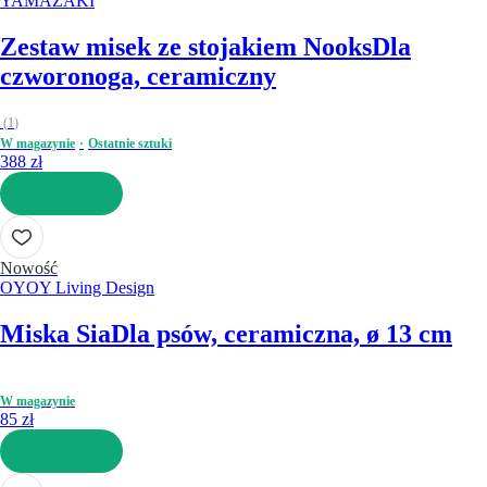
YAMAZAKI
Zestaw misek ze stojakiem Nooks
Dla
czworonoga, ceramiczny
(
1
)
W magazynie
Ostatnie sztuki
388 zł
DO KOSZYKA
Nowość
OYOY Living Design
Miska Sia
Dla psów, ceramiczna, ø 13 cm
W magazynie
85 zł
DO KOSZYKA