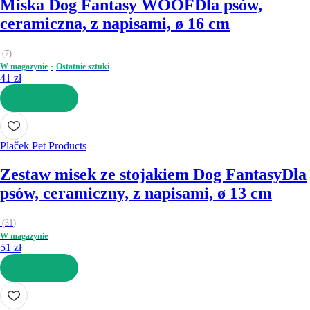
Miska Dog Fantasy WOOF
Dla psów,
ceramiczna, z napisami, ø 16 cm
(
7
)
W magazynie
Ostatnie sztuki
41 zł
DO KOSZYKA
Plaček Pet Products
Zestaw misek ze stojakiem Dog Fantasy
Dla
psów, ceramiczny, z napisami, ø 13 cm
(
31
)
W magazynie
51 zł
DO KOSZYKA