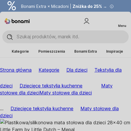
Bonami Extra × Micadoni |
Zniżka do 25% →
Menu
Kategorie
Pomieszczenia
Bonami Extra
Inspiracje
Strona główna
Kategorie
Dla dzieci
Tekstylia dla
dzieci
Dziecięce tekstylia kuchenne
Maty
stołowe dla dzieci
Maty stołowe dla dzieci
...
Dziecięce tekstylia kuchenne
Maty stołowe dla
dzieci