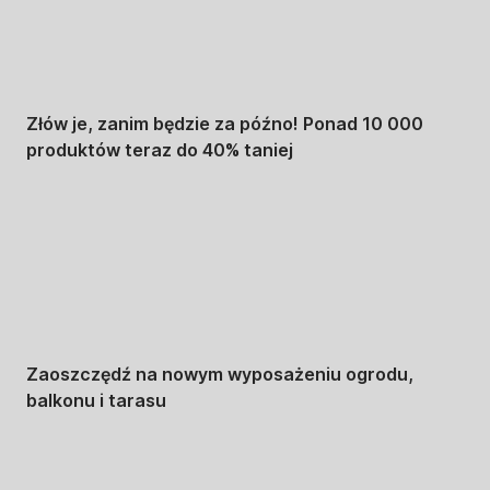
Złów je, zanim będzie za późno! Ponad 10 000
produktów teraz do 40% taniej
Ogród na
wyprzedaży
Zaoszczędź na nowym wyposażeniu ogrodu,
balkonu i tarasu
Premium na
wyprzedaży